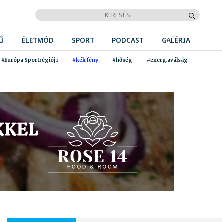
Ű
ÉLETMÓD
SPORT
PODCAST
GALÉRIA
#Európa Sportrégiója
#kék fény
#hőség
#energiaválság