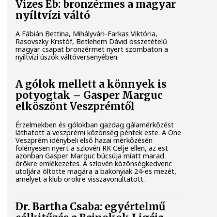
Vizes Eb: bronzérmes a magyar
nyíltvízi váltó
A Fábián Bettina, Mihályvári-Farkas Viktória,
Rasovszky Kristóf, Betlehem Dávid összetételű
magyar csapat bronzérmet nyert szombaton a
nyíltvízi úszók váltóversenyében.
A gólok mellett a könnyek is
potyogtak – Gasper Marguc
elköszönt Veszprémtől
Érzelmekben és gólokban gazdag gálamérkőzést
láthatott a veszprémi közönség péntek este. A One
Veszprém idénybeli első hazai mérkőzésén
fölényesen nyert a szlovén RK Celje ellen, az est
azonban Gasper Marguc búcsúja miatt marad
örökre emlékezetes. A szlovén közönségkedvenc
utoljára öltötte magára a bakonyiak 24-es mezét,
amelyet a klub örökre visszavonultatott.
Dr. Bartha Csaba: egyértelmű