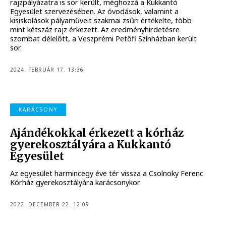
rajzpályázatra is sor került, méghozzá a Kukkantó
Egyesület szervezésében. Az óvodások, valamint a
kisiskolások pályaműveit szakmai zsűri értékelte, több
mint kétszáz rajz érkezett. Az eredményhirdetésre
szombat délelőtt, a Veszprémi Petőfi Színházban került
sor.
2024. FEBRUÁR 17. 13:36
KARÁCSONY
Ajándékokkal érkezett a kórház
gyerekosztályára a Kukkantó
Egyesület
Az egyesület harmincegy éve tér vissza a Csolnoky Ferenc
Kórház gyerekosztályára karácsonykor.
2022. DECEMBER 22. 12:09