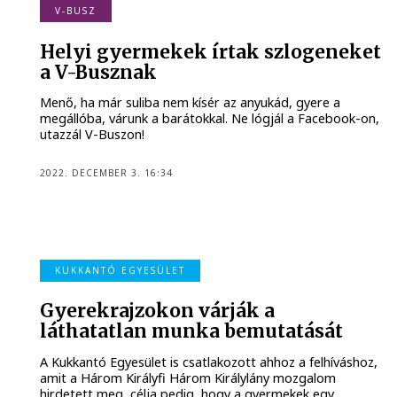
V-BUSZ
Helyi gyermekek írtak szlogeneket
a V-Busznak
Menő, ha már suliba nem kísér az anyukád, gyere a
megállóba, várunk a barátokkal. Ne lógjál a Facebook-on,
utazzál V-Buszon!
2022. DECEMBER 3. 16:34
KUKKANTÓ EGYESÜLET
Gyerekrajzokon várják a
láthatatlan munka bemutatását
A Kukkantó Egyesület is csatlakozott ahhoz a felhíváshoz,
amit a Három Királyfi Három Királylány mozgalom
hirdetett meg, célja pedig, hogy a gyermekek egy