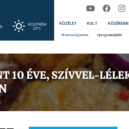
KÖZÉLET
KULT
KÖZÉRDEK
VESZPRÉM
9.
32°C
#Pannon Egyetem
#programajánló