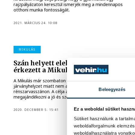
rajzpályázaton keresztül ismerjék meg a mindennapos
otthoni munka fontosságát.
2021. MÁRCIUS 24. 10:08
MIKULÁS
Szán helyett elektromos autóval
érkezett a Mikulás Veszprémbe
A Mikulás már szombaton megjelent Veszprémben, igaz a
járványhelyzet miatt nem a megszokott
Beleegyezés
rénszarvasszánon. A célja azonban így sem változott:
megajándékozni a jó és szemfüles kisgyermekeket.
Ez a weboldal sütiket haszn
2020. DECEMBER 5. 15:41
Sütiket használunk a tartal
weboldalforgalmunk elemzésé
weboldalhasználatra vonatko