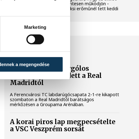
még termelő turbina hibamentesen működjön -
közölte a miniszterelnök a paksi erőműnél tett keddi
látogatása során.
Marketing
SPORT
dennek a megengedése
A Ferencváros egygólos
vereséget szenvedett a Real
Madridtól
A Ferencvárosi TC labdarúgócsapata 2-1-re kikapott
szombaton a Real Madridtól barátságos
mérkőzésen a Groupama Arénában.
A korai piros lap megpecsételte
a VSC Veszprém sorsát