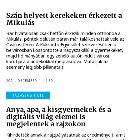
Szán helyett kerekeken érkezett a
Mikulás
Bár hivatalosan csak hétfőn érkezik minden otthonba a
Mikulás, péntek délután páran már találkozhattak vele az
Óváros téren. A Kukkantó Egyesület szervezésében a
belvárosban köszöntötte a nagyszakállú a gyermekeket,
majd hó hiányában egy zenélő autón indult városi
körútjára ajándékokkal megrakodva. Mutatjuk az
esemény legjobb pillanatait.
2021. DECEMBER 4. 14:30
HÁZASSÁG HETE
Anya, apa, a kisgyermekek és a
digitális világ elemei is
megjelentek a rajzokon
Kihirdették annak a rajzpályázatnak az eredményeit, amit