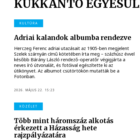
KUKKANTÓ EGYESÜL
KULTÚRA
Adriai kalandok albumba rendezve
Herczeg Ferenc adriai utazásait az 1905-ben megjelent
Szelek szárnyán című kötetében írta meg – százhúsz évvel
később Bárány László rendező-operatőr végigjárta a
neves író útvonalát, és fotóival egészítette ki az
útikönyvet. Az albumot csütörtökön mutatták be a
Fotonban.
2026. MÁJUS 22. 15:23
KÖZÉLET
Több mint háromszáz alkotás
érkezett a Házasság hete
rajzpályázatára