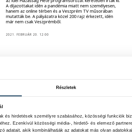
az idei Házasság Hete programsorozat keretében írtak ki.
A díjazottakat idén a pandémia miatt nem személyesen,
hanem az online térben és a Veszprém TV műsorában
mutatták be. A pályázatra közel 200 rajz érkezett, idén
már nem csak Veszprémből.
2021. FEBRUÁR 20. 12:00
Részletek
ál
mak és hirdetések személyre szabásához, közösségi funkciók biz
hez. Ezenkívül közösségi média-, hirdető- és elemező partner
zó adatait, akik kombinálhatják az adatokat más olyan adatokka