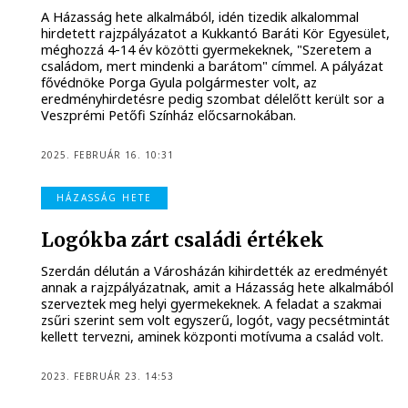
A Házasság hete alkalmából, idén tizedik alkalommal
hirdetett rajzpályázatot a Kukkantó Baráti Kör Egyesület,
méghozzá 4-14 év közötti gyermekeknek, "Szeretem a
családom, mert mindenki a barátom" címmel. A pályázat
fővédnöke Porga Gyula polgármester volt, az
eredményhirdetésre pedig szombat délelőtt került sor a
Veszprémi Petőfi Színház előcsarnokában.
2025. FEBRUÁR 16. 10:31
HÁZASSÁG HETE
Logókba zárt családi értékek
Szerdán délután a Városházán kihirdették az eredményét
annak a rajzpályázatnak, amit a Házasság hete alkalmából
szerveztek meg helyi gyermekeknek. A feladat a szakmai
zsűri szerint sem volt egyszerű, logót, vagy pecsétmintát
kellett tervezni, aminek központi motívuma a család volt.
2023. FEBRUÁR 23. 14:53