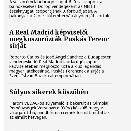
A veszprémi labdarúgócsapat 6–0-ra kikapott a
bajnokesélyes Dorog vendégeként az NB III
északnyugati csoportjának 3. fordulójában. A
bakonyiak a 2. perctől emberhátrányban játszottak.
A Real Madrid képviselői
megkoszorúzták Puskás Ferenc
sírját
Roberto Carlos és José Ángel Sánchez a Budapesten
vendégeskedő Real Madrid labdarúgócsapat
képviseletében megkoszorúzta a klub legendás
magyar játékosának, Puskás Ferencnek a sírját a
Szent István Bazilika altemplomában.
Súlyos sikerek küszöbén
Három VEDAC-os súlyemelő is bekerült az Olimpiai
Reménységek Versenyére (ORV) készülő magyar
válogatottba, mindhárman remek formát mutattak
az elmúlt hétvégén.