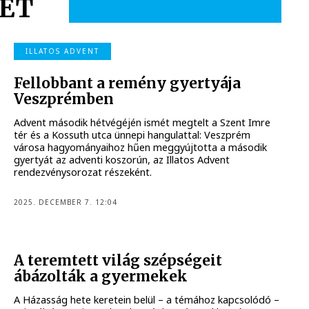
ET
ILLATOS ADVENT
Fellobbant a remény gyertyája
Veszprémben
Advent második hétvégéjén ismét megtelt a Szent Imre
tér és a Kossuth utca ünnepi hangulattal: Veszprém
városa hagyományaihoz hűen meggyújtotta a második
gyertyát az adventi koszorún, az Illatos Advent
rendezvénysorozat részeként.
2025. DECEMBER 7. 12:04
A teremtett világ szépségeit
ábázolták a gyermekek
A Házasság hete keretein belül – a témához kapcsolódó –