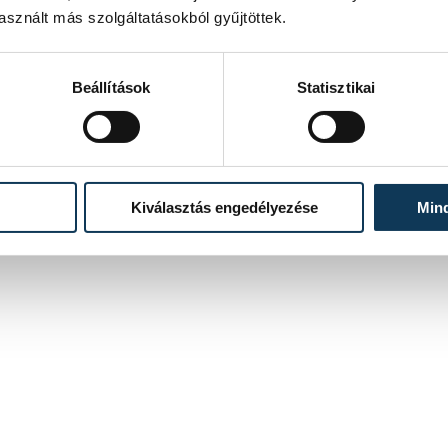
sznált más szolgáltatásokból gyűjtöttek.
Beállítások
Statisztikai
Kiválasztás engedélyezése
Min