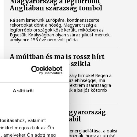
Magyarország a legforróbb,
Angliában szárazság tombol
Rá sem ismerünk Európára, kontinensszerte
rekordokat dönt a hőség. Magyarország a
legforróbb országok közé került, miközben az
Egyesült Királyságban olyan száraz júliust mértek,
amilyenre 155 éve nem volt példa.
A múltban és ma is rossz hírt
hoz a dunai Ínség-szikla
Újra kilátszik a Dunából az aszály hírnöke! Régen a
felbukkanása egyet jelentett az éhínséggel, ma
pedig a klímaváltozás okozta extrém szárazságra
hívja fel a figyelmet. Elmeséljük a baljós kőtömb
A sütikről
történetét.
Magyar Péter: Magyarország
energiaellátása stabil
tosításához, valamint
einkkel megosztjuk az Ön
Jelenleg stabil Magyarország energiaellátása, a paksi
l, amelyeket Ön adott meg
erőmű munkatársai azon dolgoznak, hogy az utolsó