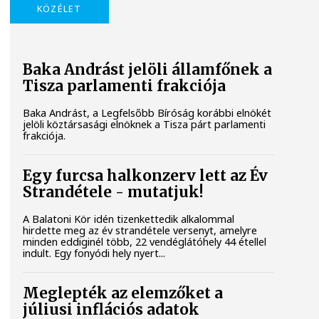
KÖZÉLET
Baka Andrást jelöli államfőnek a
Tisza parlamenti frakciója
Baka Andrást, a Legfelsőbb Bíróság korábbi elnökét
jelöli köztársasági elnöknek a Tisza párt parlamenti
frakciója.
Egy furcsa halkonzerv lett az Év
Strandétele - mutatjuk!
A Balatoni Kör idén tizenkettedik alkalommal
hirdette meg az év strandétele versenyt, amelyre
minden eddiginél több, 22 vendéglátóhely 44 étellel
indult. Egy fonyódi hely nyert...
Meglepték az elemzőket a
júliusi inflációs adatok