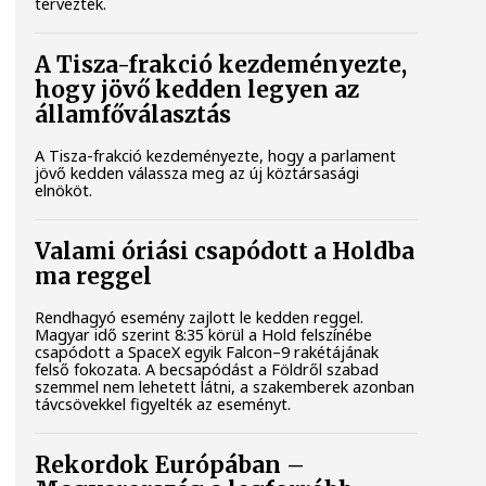
tervezték.
A Tisza-frakció kezdeményezte,
hogy jövő kedden legyen az
államfőválasztás
A Tisza-frakció kezdeményezte, hogy a parlament
jövő kedden válassza meg az új köztársasági
elnököt.
Valami óriási csapódott a Holdba
ma reggel
Rendhagyó esemény zajlott le kedden reggel.
Magyar idő szerint 8:35 körül a Hold felszínébe
csapódott a SpaceX egyik Falcon–9 rakétájának
felső fokozata. A becsapódást a Földről szabad
szemmel nem lehetett látni, a szakemberek azonban
távcsövekkel figyelték az eseményt.
Rekordok Európában –