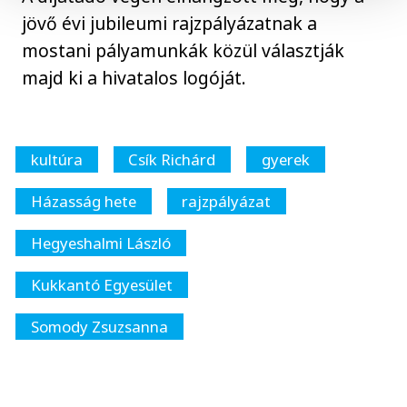
jövő évi jubileumi rajzpályázatnak a
mostani pályamunkák közül választják
majd ki a hivatalos logóját.
kultúra
Csík Richárd
gyerek
Házasság hete
rajzpályázat
Hegyeshalmi László
Kukkantó Egyesület
Somody Zsuzsanna