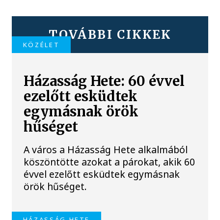
TOVÁBBI CIKKEK
KÖZÉLET
Házasság Hete: 60 évvel
ezelőtt esküdtek
egymásnak örök
hűséget
A város a Házasság Hete alkalmából
köszöntötte azokat a párokat, akik 60
évvel ezelőtt esküdtek egymásnak
örök hűséget.
HÁZASSÁG HETE