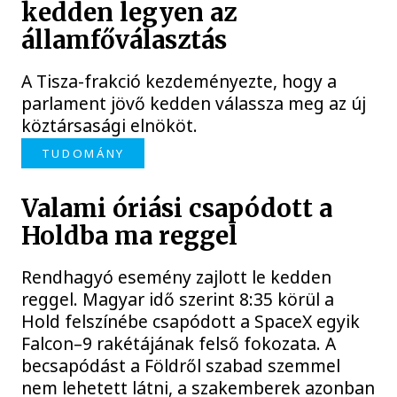
kedden legyen az
államfőválasztás
A Tisza-frakció kezdeményezte, hogy a
parlament jövő kedden válassza meg az új
köztársasági elnököt.
TUDOMÁNY
Valami óriási csapódott a
Holdba ma reggel
Rendhagyó esemény zajlott le kedden
reggel. Magyar idő szerint 8:35 körül a
Hold felszínébe csapódott a SpaceX egyik
Falcon–9 rakétájának felső fokozata. A
becsapódást a Földről szabad szemmel
nem lehetett látni, a szakemberek azonban