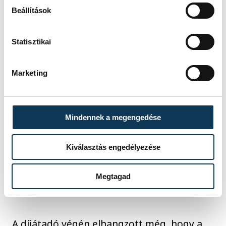
Eszter;
Beállítások
a 14 évesek közt: Bán Luca Alexa,
Weiland Nicolas, Juhász Ákos.
Statisztikai
Marketing
Mindennek a megengedése
Kiválasztás engedélyezése
Megtagad
A díjátadó végén elhangzott még, hogy a