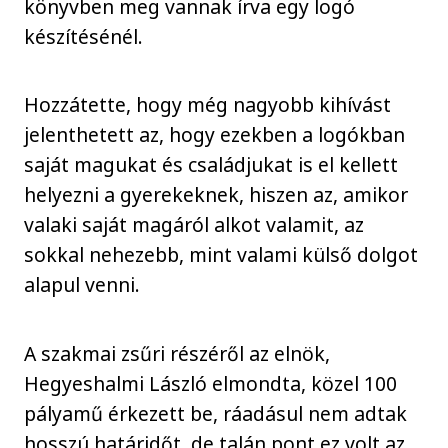
könyvben meg vannak írva egy logó
készítésénél.
Hozzátette, hogy még nagyobb kihívást
jelenthetett az, hogy ezekben a logókban
saját magukat és családjukat is el kellett
helyezni a gyerekeknek, hiszen az, amikor
valaki saját magáról alkot valamit, az
sokkal nehezebb, mint valami külső dolgot
alapul venni.
A szakmai zsűri részéről az elnök,
Hegyeshalmi László elmondta, közel 100
pályamű érkezett be, ráadásul nem adtak
hosszú határidőt, de talán pont ez volt az,