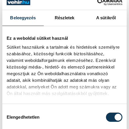
Beleegyezés
Részletek
A sütikről
az 5-től 7 éves korosztályban: Katona-
Molnár Hédi, Czeti Norina;
a 8-9 évesek közt: Fercsik Boglárka,
Ez a weboldal sütiket használ
Tenk Izabella;
Sütiket használunk a tartalmak és hirdetések személyre
a 10-11 évesek közt: Kopácsi Marcell,
szabásához, közösségi funkciók biztosításához,
valamint weboldalforgalmunk elemzéséhez. Ezenkívül
Sótonyi Júlia, Kis-Gál Hanna, Tibor
közösségi média-, hirdető- és elemező partnereinkkel
Csenge. Illetve ebben a korosztályban
megosztjuk az Ön weboldalhasználatra vonatkozó
külön díjazták a Hriszto Botev
adatait, akik kombinálhatják az adatokat más olyan
adatokkal, amelyeket Ön adott meg számukra vagy az
Általános Iskola 4. a osztályát, akik 24
Ön által használt más szolgáltatásokból gyűjtöttek.
alkotással a legaktívabbak voltak a
városban.
Hozzájárulás kiválasztása
A 13 évesek közt a díjazottak nevei:
Elengedhetetlen
Kiss Tímea, Szálka Boglárka, Takács