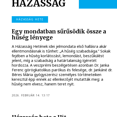
HÁZASSÁG
HÁZASSÁG HETE
Egy mondatban sűrűsödik össze a
hűség lényege
A Házasság Hetének idei jelmondata első hallásra akár
ellentmondásnak is tűnhet: „A hűség szabadsága.” Sokak
fejében a hűség korlátozást, lemondást, beszűkülést
jelent, míg a szabadság a határtalanság ígéretét
hordozza. A veszprémi beszélgetésen azonban Dr. Janka
Ferenc görögkatolikus parókus és felesége, dr. Jankáné dr.
Béres Mária gyógyszerész személyes történeteiken
keresztül épp ennek az ellenkezőjét mutatták meg: a
hűség nem elvesz, hanem teret nyit.
2026. FEBRUÁR 14. 13:17