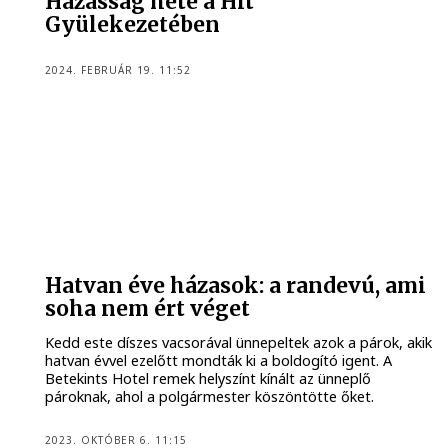
Házasság hete a Hit
Gyülekezetében
2024. FEBRUÁR 19. 11:52
Hatvan éve házasok: a randevú, ami
soha nem ért véget
Kedd este díszes vacsorával ünnepeltek azok a párok, akik
hatvan évvel ezelőtt mondták ki a boldogító igent. A
Betekints Hotel remek helyszínt kínált az ünneplő
pároknak, ahol a polgármester köszöntötte őket.
2023. OKTÓBER 6. 11:15