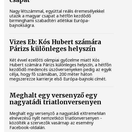
csapat
Nagy létszámmal, egyúttal reális éremesélyekkel
utazik a magyar csapat a hétfőn kezdődő
birminghami szabadtéri atlétikai Európa-
bajnokságra.
Vizes Eb: Kós Hubert számára
Párizs különleges helyszín
Két évvel ezelőtti olimpiai győzelme miatt Kós
Hubert számára Párizs különleges helyszín, a hétfőn
kezdődő medencés úszóversenyeken pedig az egyik
célja, hogy fő számában, 200 méter háton
megszerezze karrierje első Európa-bajnoki címét.
Meghalt egy versenyző egy
nagyatádi triatlonversenyen
Meghalt egy versenyző a nagyatádi eXtremeMan
elnevezésű nyílt nemzetközi triatlonversenyen -
közölték a szervezők vasárnap az esemény
Facebook-oldalán.