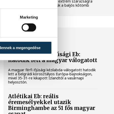
pedig a klímaváltozás okozta extrém szárazságra
hívja fel a figyelmet. Elmeséljük a baljós kőtömb
történetét.
Marketing
SPORT
dennek a megengedése
Férfi kézilabda ifjúsági Eb:
hatodik lett a magyar válogatott
A magyar férfi ifjúsági kézilabda-válogatott hatodik
lett a belgrádi korosztályos Európa-bajnokságon,
mivel 35-31-re kikapott Izlandtól a vasárnapi
helyosztón.
Atlétikai Eb: reális
éremesélyekkel utazik
Birminghambe az 51 fős magyar