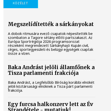
KÖZÉLET
Megszelídítették a sárkányokat
A dobok ritmusára evező csapatok népesítették be
szombaton a Tagore sétány előtti partszakaszt. Az
Európa Sportrégiója 2026 programsorozat
részeként megrendezett Sárkányhajó Kupán civil,
céges, sportegyesületi és belügyi egységek csaptak
össze a vízen.
Baka Andrást jelöli államfőnek a
Tisza parlamenti frakciója
Baka Andrást, a Legfelsőbb Bíróság korábbi elnökét
jelöli köztársasági elnöknek a Tisza párt parlamenti
frakciója.
Egy furcsa halkonzerv lett az Év
Strandétele - mutatjuk!