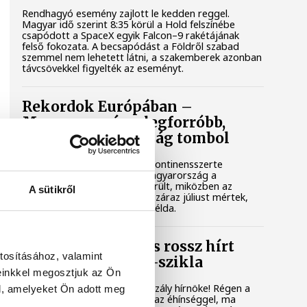
Rendhagyó esemény zajlott le kedden reggel.
Magyar idő szerint 8:35 körül a Hold felszínébe
csapódott a SpaceX egyik Falcon–9 rakétájának
felső fokozata. A becsapódást a Földről szabad
szemmel nem lehetett látni, a szakemberek azonban
távcsövekkel figyelték az eseményt.
Rekordok Európában –
Magyarország a legforróbb,
Angliában szárazság tombol
Rá sem ismerünk Európára, kontinensszerte
rekordokat dönt a hőség. Magyarország a
legforróbb országok közé került, miközben az
A sütikről
Egyesült Királyságban olyan száraz júliust mértek,
amilyenre 155 éve nem volt példa.
A múltban és ma is rossz hírt
tosításához, valamint
hoz a dunai Ínség-szikla
einkkel megosztjuk az Ön
Újra kilátszik a Dunából az aszály hírnöke! Régen a
l, amelyeket Ön adott meg
felbukkanása egyet jelentett az éhínséggel, ma