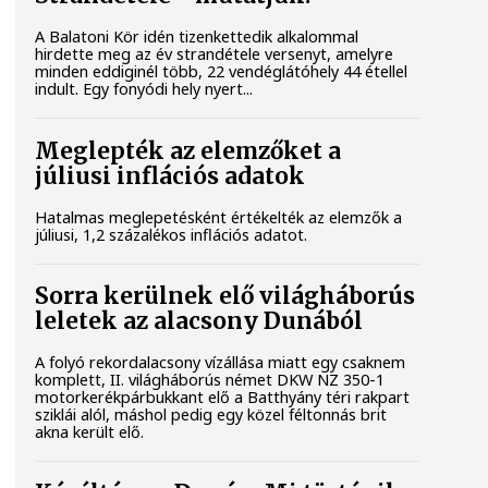
A Balatoni Kör idén tizenkettedik alkalommal
hirdette meg az év strandétele versenyt, amelyre
minden eddiginél több, 22 vendéglátóhely 44 étellel
indult. Egy fonyódi hely nyert...
Meglepték az elemzőket a
júliusi inflációs adatok
Hatalmas meglepetésként értékelték az elemzők a
júliusi, 1,2 százalékos inflációs adatot.
Sorra kerülnek elő világháborús
leletek az alacsony Dunából
A folyó rekordalacsony vízállása miatt egy csaknem
komplett, II. világháborús német DKW NZ 350-1
motorkerékpárbukkant elő a Batthyány téri rakpart
sziklái alól, máshol pedig egy közel féltonnás brit
akna került elő.