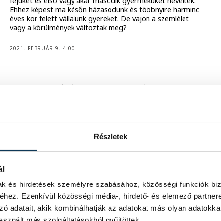
fejüket és első vagy akár második gyermeküket nevelték.
Ehhez képest ma későn házasodunk és többnyire harminc
éves kor felett vállalunk gyereket. De vajon a szemlélet
vagy a körülmények változtak meg?
2021. FEBRUÁR 9. 4:00
A ’boldogító igen’ idei esélyei
A rendezvényszervezési szakmát konkrétan lenullázta a
járvány. De nemcsak a rendezvényszervező cégek estek
kétségbe, olyan magánszemélyek segélykiáltása is
hallhatóvá vált, mint a vőlegények és menyasszonyok. Mi
Részletek
lesz ebben az évben az esküvőkkel?
2020. MÁRCIUS 26. 15:46
ál
mak és hirdetések személyre szabásához, közösségi funkciók biz
hez. Ezenkívül közösségi média-, hirdető- és elemező partner
zó adatait, akik kombinálhatják az adatokat más olyan adatokka
sznált más szolgáltatásokból gyűjtöttek.