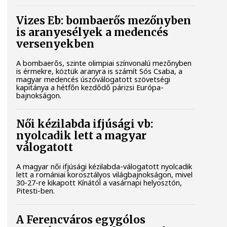
Vizes Eb: bombaerős mezőnyben
is aranyesélyek a medencés
versenyekben
A bombaerős, szinte olimpiai színvonalú mezőnyben
is érmekre, köztük aranyra is számít Sós Csaba, a
magyar medencés úszóválogatott szövetségi
kapitánya a hétfőn kezdődő párizsi Európa-
bajnokságon.
Női kézilabda ifjúsági vb:
nyolcadik lett a magyar
válogatott
A magyar női ifjúsági kézilabda-válogatott nyolcadik
lett a romániai korosztályos világbajnokságon, mivel
30-27-re kikapott Kínától a vasárnapi helyosztón,
Pitesti-ben.
A Ferencváros egygólos