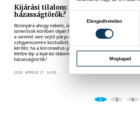
Kijárási tilalom: mi lesz veletek,
házasságtörők?
Hozzájárulás kiválasztása
Elengedhetetlen
Bizonyára ahogy nekem, úgy másoknak is akad a közeli
ismerősök körében olyan férj, vagy éppen feleség, aki ha
a semmit sem sejtő párja előtt jól is titkolja,
szégyenszemre köztudott, hogy szeretőt tart. Adódik a
kérdés: ha a koronavírus-járvány miatt hazánkban is
életbe lép a kijárási tilalom, akkor mi lesz veletek,
Megtagad
házasságtörők?
2020. ÁPRILIS 27. 16:00
1
2
3