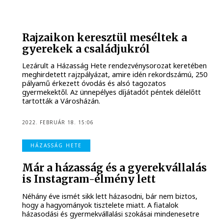
Rajzaikon keresztül meséltek a
gyerekek a családjukról
Lezárult a Házasság Hete rendezvénysorozat keretében
meghirdetett rajzpályázat, amire idén rekordszámú, 250
pályamű érkezett óvodás és alsó tagozatos
gyermekektől. Az ünnepélyes díjátadót péntek délelőtt
tartották a Városházán.
2022. FEBRUÁR 18. 15:06
HÁZASSÁG HETE
Már a házasság és a gyerekvállalás
is Instagram-élmény lett
Néhány éve ismét sikk lett házasodni, bár nem biztos,
hogy a hagyományok tisztelete miatt. A fiatalok
házasodási és gyermekvállalási szokásai mindenesetre