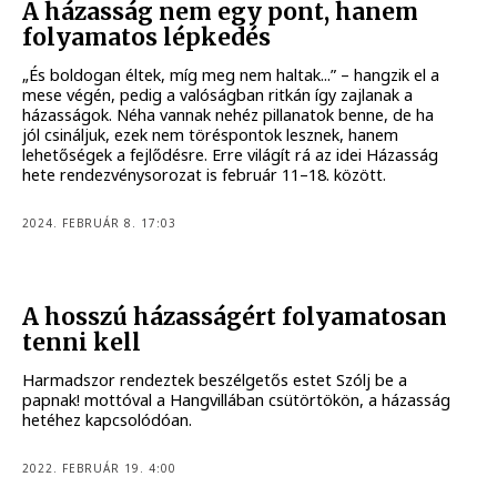
A házasság nem egy pont, hanem
folyamatos lépkedés
„És boldogan éltek, míg meg nem haltak...” – hangzik el a
mese végén, pedig a valóságban ritkán így zajlanak a
házasságok. Néha vannak nehéz pillanatok benne, de ha
jól csináljuk, ezek nem töréspontok lesznek, hanem
lehetőségek a fejlődésre. Erre világít rá az idei Házasság
hete rendezvénysorozat is február 11–18. között.
2024. FEBRUÁR 8. 17:03
A hosszú házasságért folyamatosan
tenni kell
Harmadszor rendeztek beszélgetős estet Szólj be a
papnak! mottóval a Hangvillában csütörtökön, a házasság
hetéhez kapcsolódóan.
2022. FEBRUÁR 19. 4:00