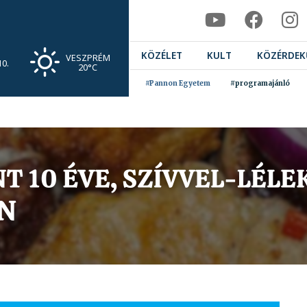
KÖZÉLET
KULT
KÖZÉRDEK
VESZPRÉM
0.
20°C
#Pannon Egyetem
#programajánló