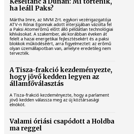
Késéltánc a Dunán: Mi történik,
ha leáll Paks?
Mártha Imre, az MVM Zrt. egykori vezérigazgatója
ATV-n Rónai Egonnak adott interjújában vázolta fel
a Paksi Atomerőmű előtt álló példátlan technológiai
kihívásokat. A szakember, aki korábban éveken át
felelt a hazai energetikai fejlesztésekért és a paksi
blokkok működéséért, arra figyelmeztet: az erőmű
olyan üzemállapotban van, amelyre eredetileg nem
tervezték.
A Tisza-frakció kezdeményezte,
hogy jövő kedden legyen az
államfőválasztás
A Tisza-frakció kezdeményezte, hogy a parlament
jövő kedden válassza meg az új köztársasági
elnököt.
Valami óriási csapódott a Holdba
ma reggel