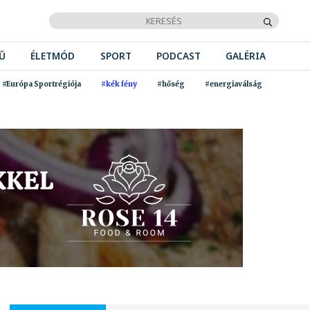
Ű
ÉLETMÓD
SPORT
PODCAST
GALÉRIA
#Európa Sportrégiója
#kék fény
#hőség
#energiaválság