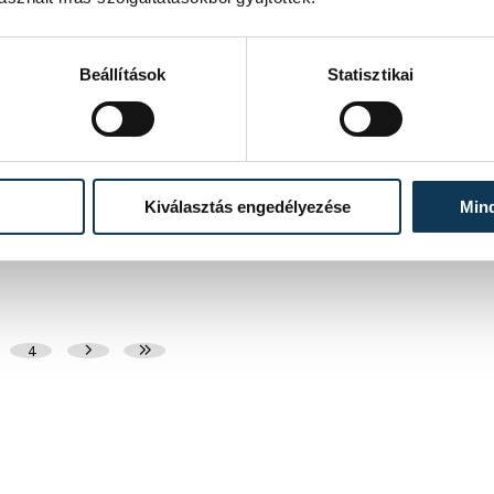
Családjukat rajzolták le
A családom a csapatom. Ezzel a mottóval hirdettek
Beállítások
Statisztikai
rajzpályázatot gyerekeknek a házasság hetéhez
kapcsolódóan, melynek eredményhirdetését szombat
délelőtt rendezték meg a Petőfi Színházban.
2020. FEBRUÁR 15. 13:16
Kiválasztás engedélyezése
Min
4