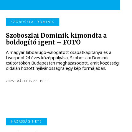
SZOBOSZLAI DOMINIK
Szoboszlai Dominik kimondta a
boldogító igent – FOTÓ
A magyar labdarúgó-válogatott csapatkapitánya és a
Liverpool 24 éves középpályása, Szoboszlai Dominik
csütörtökön Budapesten megházasodott, amit közösségi
oldalán hozott nyilvánosságra egy kép formájában.
2025. MÁRCIUS 27. 19:59
HÁZASSÁG HETE