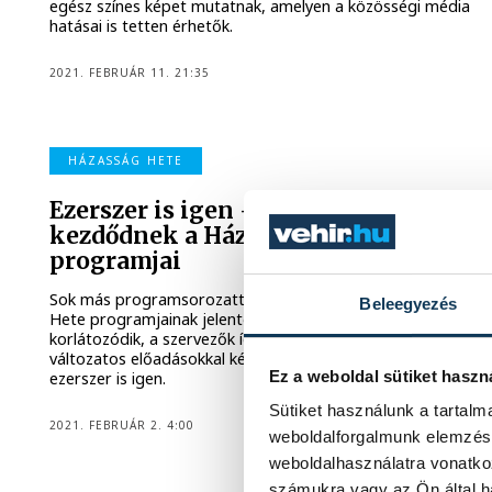
egész színes képet mutatnak, amelyen a közösségi média
hatásai is tetten érhetők.
2021. FEBRUÁR 11. 21:35
HÁZASSÁG HETE
Ezerszer is igen – jövő héten
kezdődnek a Házasság Hete
programjai
Sok más programsorozattal egyetemeben a Házasság
Beleegyezés
Hete programjainak jelentős része is az online térbe
korlátozódik, a szervezők így is mély tartalmú és
változatos előadásokkal készülnek. Az idei kulcsmondat:
Ez a weboldal sütiket haszn
ezerszer is igen.
Sütiket használunk a tartal
2021. FEBRUÁR 2. 4:00
weboldalforgalmunk elemzésé
weboldalhasználatra vonatko
számukra vagy az Ön által ha