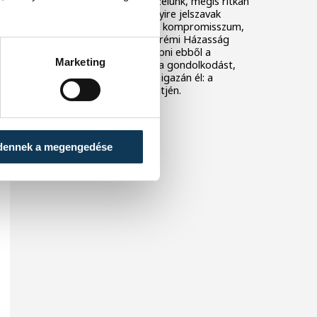
A házasságról sokat beszélünk, mégis ritkán
beszélünk róla jól. Többnyire jelszavak
maradnak, mint a válság, kompromisszum,
szeretet, munka. A veszprémi Házasság
hete idén megpróbál kilépni ebből a
Marketing
nyelvből, és ott folytatni a gondolkodást,
ahol a legtöbb kapcsolat igazán él: a
hétköznapi döntések szintjén.
dennek a megengedése