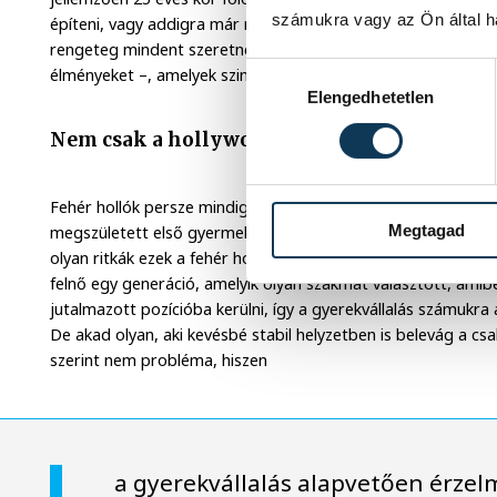
számukra vagy az Ön által ha
építeni, vagy addigra már megtakarítottál annyit, amiből pél
rengeteg mindent szeretnénk felhalmozni az életben – fizik
Hozzájárulás kiválasztása
élményeket –, amelyek szintén háttérbe szorítják a gyermekvá
Elengedhetetlen
Nem csak a hollywoodi filmekben létezik
Fehér hollók persze mindig akadnak. Viktor is az: 24 éves ko
Megtagad
megszületett első gyermeke, 29, amikor a második, és még 
olyan ritkák ezek a fehér hollók, sőt, érez némi tendálást arr
felnő egy generáció, amelyik olyan szakmát választott, am
jutalmazott pozícióba kerülni, így a gyerekvállalás számukr
De akad olyan, aki kevésbé stabil helyzetben is belevág a c
szerint nem probléma, hiszen
a gyerekvállalás alapvetően érzel