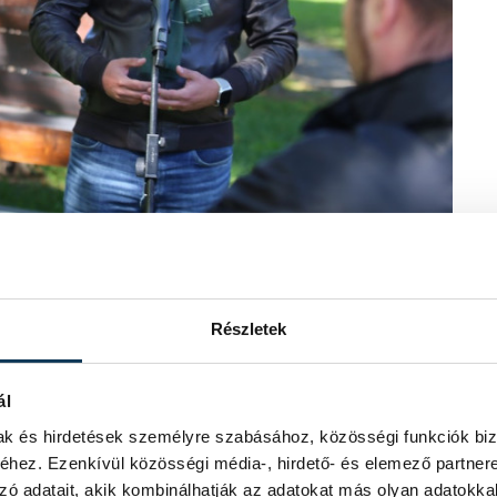
Részletek
egyik rendezvényén (fotó: archív)
n egy 2012-es statisztika szerint
ál
eg a kevésbé szerencsés régiók húzzák
mak és hirdetések személyre szabásához, közösségi funkciók biz
 bele a családalapításba. „Ennek oka
hez. Ezenkívül közösségi média-, hirdető- és elemező partner
isztenciáját próbálja megalapozni, és
zó adatait, akik kombinálhatják az adatokat más olyan adatokka
an munkát tudsz vállalni, amire lehet