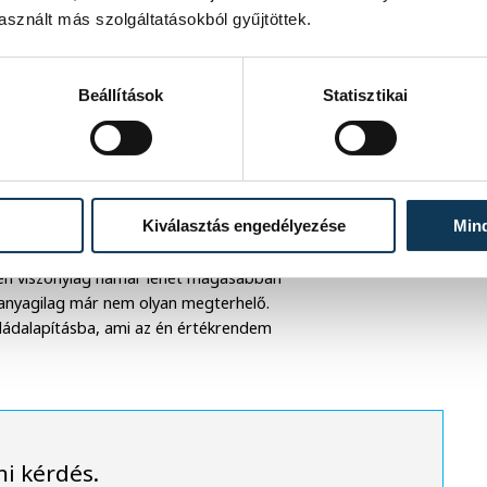
sznált más szolgáltatásokból gyűjtöttek.
dául futja lakástörlesztésre. Másrészt
ai eszközöket vagy egyre gyakrabban
llalást” – teszi hozzá.
Beállítások
Statisztikai
rában nősült meg, 26 volt, amikor
Kiválasztás engedélyezése
Min
mindig csak 30. Mint mondja, nem is
a, hogy fiatalon váljunk szülővé. „Lassan
iben viszonylag hamar lehet magasabban
a anyagilag már nem olyan megterhelő.
saládalapításba, ami az én értékrendem
mi kérdés.