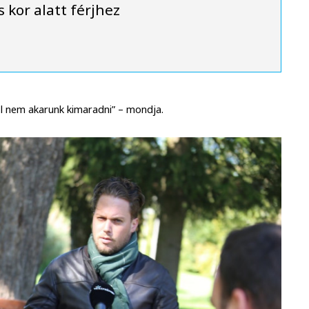
 kor alatt férjhez
ől nem akarunk kimaradni” – mondja.