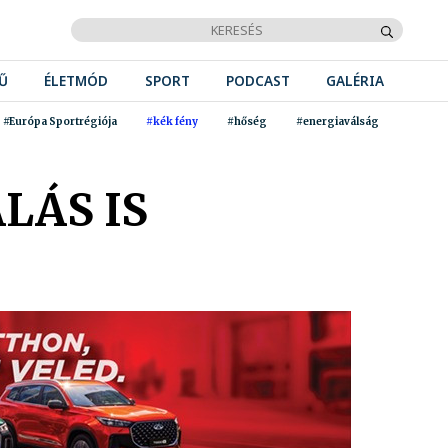
Ű
ÉLETMÓD
SPORT
PODCAST
GALÉRIA
#Európa Sportrégiója
#kék fény
#hőség
#energiaválság
LÁS IS