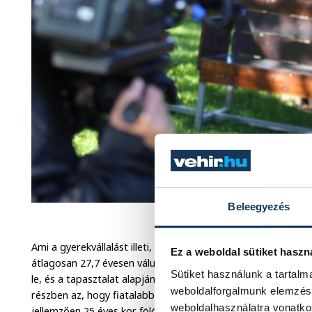
Beleegyezés
Csapó Viktor a FICSAK Veszprém 
Ami a gyerekvállalást illeti, ott már tényleg halogatunk. Ugya
Ez a weboldal sütiket haszn
átlagosan 27,7 évesen válunk szülővé, az átlagot valószínűl
Sütiket használunk a tartal
le, és a tapasztalat alapján inkább 30 éves kor fölött vágunk
weboldalforgalmunk elemzésé
részben az, hogy fiatalabb korban az ember még a saját egz
weboldalhasználatra vonatko
jellemzően 25 éves kor fölött jön el az a pillanat, amikor oly