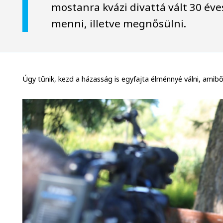
mostanra kvázi divattá vált 30 éves
menni, illetve megnősülni.
Úgy tűnik, kezd a házasság is egyfajta élménnyé válni, amib