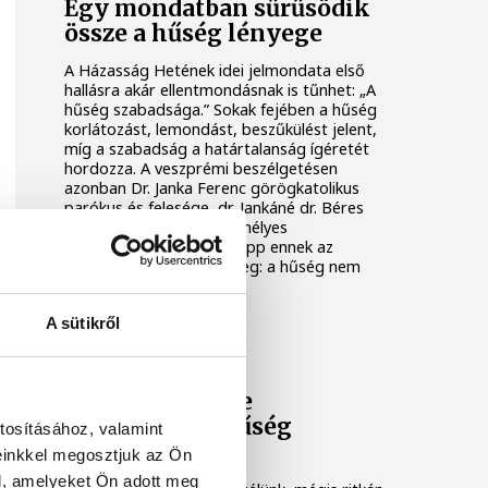
Egy mondatban sűrűsödik
össze a hűség lényege
A Házasság Hetének idei jelmondata első
hallásra akár ellentmondásnak is tűnhet: „A
hűség szabadsága.” Sokak fejében a hűség
korlátozást, lemondást, beszűkülést jelent,
míg a szabadság a határtalanság ígéretét
hordozza. A veszprémi beszélgetésen
azonban Dr. Janka Ferenc görögkatolikus
parókus és felesége, dr. Jankáné dr. Béres
Mária gyógyszerész személyes
történeteiken keresztül épp ennek az
ellenkezőjét mutatták meg: a hűség nem
elvesz, hanem teret nyit.
A sütikről
HÁZASSÁG HETE
A Házasság hete
jelmondata a hűség
tosításához, valamint
szabadsága
einkkel megosztjuk az Ön
l, amelyeket Ön adott meg