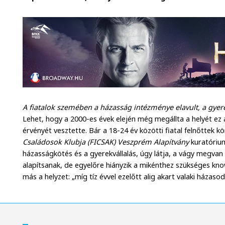
A fiatalok szemében a házasság intézménye elavult, a gyere
Lehet, hogy a 2000-es évek elején még megállta a helyét ez 
érvényét vesztette. Bár a 18-24 év közötti fiatal felnőttek 
Családosok Klubja (FICSAK) Veszprém Alapítvány
kuratóriumi
házasságkötés és a gyerekvállalás, úgy látja, a vágy megvan
alapítsanak, de egyelőre hiányzik a mikénthez szükséges kno
más a helyzet: „míg tíz évvel ezelőtt alig akart valaki házasod