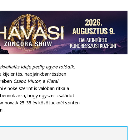
kvállalás ideje pedig egyre tolódik.
a kijelentés, napjainkbanrészben
körében
Csapó Viktor
, a
Fiatal
 elnöke szerint is valóban ritka a
 bennük arra, hogy egyszer családot
w-how. A 25-35 év közöttieknél szintén
ni,