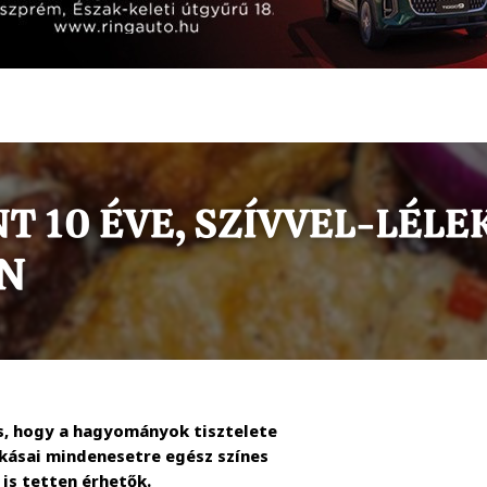
os, hogy a hagyományok tisztelete
okásai mindenesetre egész színes
is tetten érhetők.