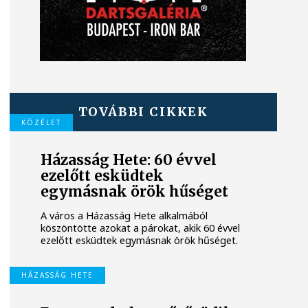
TOVÁBBI CIKKEK
KÖZÉLET
Házasság Hete: 60 évvel
ezelőtt esküdtek
egymásnak örök hűséget
A város a Házasság Hete alkalmából
köszöntötte azokat a párokat, akik 60 évvel
ezelőtt esküdtek egymásnak örök hűséget.
HÁZASSÁG HETE