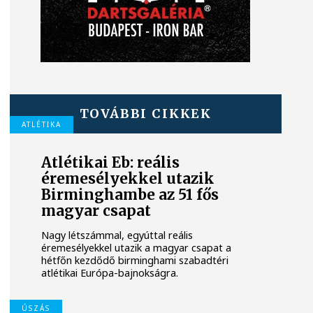
TOVÁBBI CIKKEK
ATLÉTIKA
Atlétikai Eb: reális
éremesélyekkel utazik
Birminghambe az 51 fős
magyar csapat
Nagy létszámmal, egyúttal reális
éremesélyekkel utazik a magyar csapat a
hétfőn kezdődő birminghami szabadtéri
atlétikai Európa-bajnokságra.
ÚSZÁS