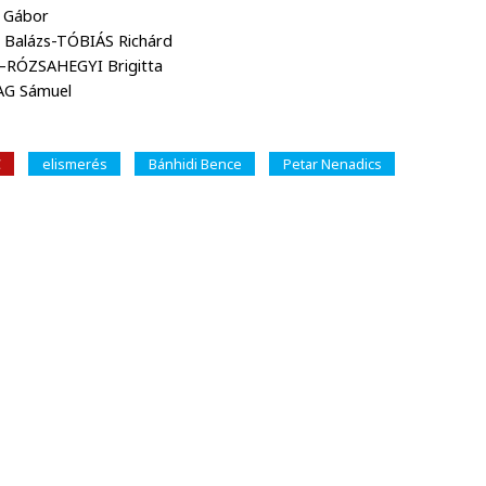
Ó Gábor
N Balázs-TÓBIÁS Richárd
na–RÓZSAHEGYI Brigitta
TAG Sámuel
C
elismerés
Bánhidi Bence
Petar Nenadics