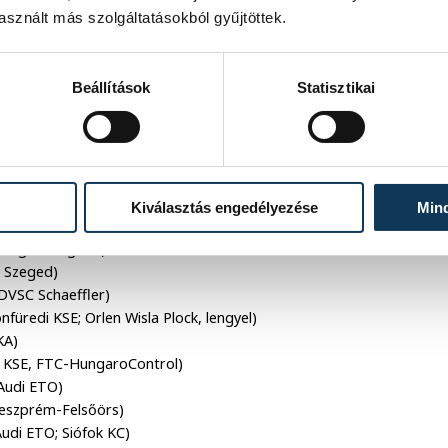
sznált más szolgáltatásokból gyűjtöttek.
Beállítások
Statisztikai
él Kretz Fruzsina lett 2019 legjobbja.
Kiválasztás engedélyezése
Min
 Cargo Hungaria)
k Szeged)
 DVSC Schaeffler)
nfüredi KSE; Orlen Wisla Plock, lengyel)
KA)
ci KSE, FTC-HungaroControl)
 Audi ETO)
Veszprém-Felsőörs)
udi ETO; Siófok KC)