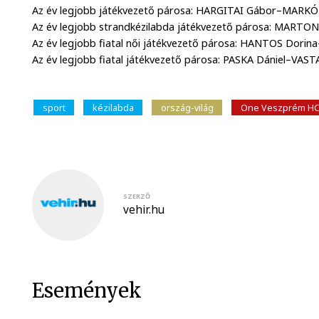
Az év legjobb játékvezető párosa: HARGITAI Gábor–MARK
Az év legjobb strandkézilabda játékvezető párosa: MARTO
Az év legjobb fiatal női játékvezető párosa: HANTOS Dori
Az év legjobb fiatal játékvezető párosa: PASKA Dániel–VAS
sport
kézilabda
ország-világ
One Veszprém H
SZERZŐ
vehir.hu
Események