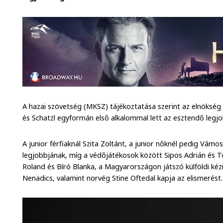
A hazai szövetség (MKSZ) tájékoztatása szerint az elnökség a
és Schatzl egyformán első alkalommal lett az esztendő legjo
A junior férfiaknál Szita Zoltánt, a junior nőknél pedig Vámos
legjobbjának, míg a védőjátékosok között Sipos Adrián és T
Roland és Bíró Blanka, a Magyarországon játszó külföldi kéz
Nenadics, valamint norvég Stine Oftedal kapja az elismerés