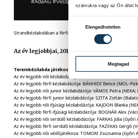
számukra vagy az Ön által ha
Hozzájárulás kiválasztása
Elengedhetetlen
Strandkézilabdában a férfiaknál Melnyicsuk Viktor, míg a nőkn
Az év legjobbjai, 2019
Megtagad
Teremkézilabda játékosok:
Az év legjobb női kézilabdázója: SCHATZL Nadine (FTC-Rail
Az év legjobb férfi kézilabdázója: BÁNHIDI Bence (MOL-Pic
Az év legjobb női junior kézilabdázója: VÁMOS Petra (NEKA;
Az év legjobb férfi junior kézilabdázója: SZITA Zoltán (Balato
Az év legjobb női ifjúsági kézilabdázója: KAJDON Blanka (NE
Az év legjobb férfi ifjúsági kézilabdázója: BOGNÁR Alex (Vá
Az év legjobb női serdülő kézilabdázója: FARKAS Júlia (Győri
Az év legjobb férfi serdülő kézilabdázója: FAZEKAS Gergő (
Az év legjobb női védőjátékosa: TOMORI Zsuzsanna (Győri A