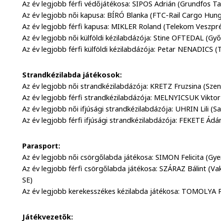
Az év legjobb férfi védőjátékosa: SIPOS Adrián (Grundfos T
Az év legjobb női kapusa: BÍRÓ Blanka (FTC-Rail Cargo Hung
Az év legjobb férfi kapusa: MIKLER Roland (Telekom Veszp
Az év legjobb női külföldi kézilabdázója: Stine OFTEDAL (Győ
Az év legjobb férfi külföldi kézilabdázója: Petar NENADICS
Strandkézilabda játékosok:
Az év legjobb női strandkézilabdázója: KRETZ Fruzsina (Sze
Az év legjobb férfi strandkézilabdázója: MELNYICSUK Viktor
Az év legjobb női ifjúsági strandkézilabdázója: UHRIN Lili (S
Az év legjobb férfi ifjúsági strandkézilabdázója: FEKETE Ád
Parasport:
Az év legjobb női csörgőlabda játékosa: SIMON Felicita (Gy
Az év legjobb férfi csörgőlabda játékosa: SZÁRAZ Bálint (Va
SE)
Az év legjobb kerekesszékes kézilabda játékosa: TOMOLYA 
Játékvezetők: