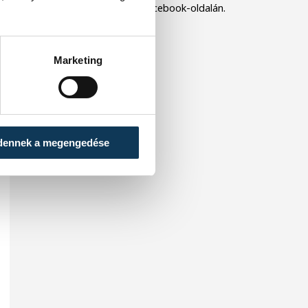
vasárnap az esemény Facebook-oldalán.
Marketing
dennek a megengedése