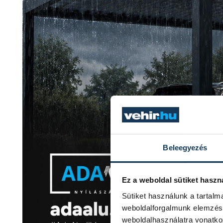
Beleegyezés
Ez a weboldal sütiket haszn
Sütiket használunk a tartal
weboldalforgalmunk elemzésé
weboldalhasználatra vonatko