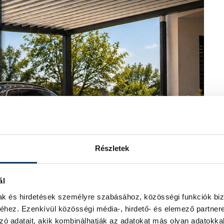
Részletek
ál
mak és hirdetések személyre szabásához, közösségi funkciók biz
hez. Ezenkívül közösségi média-, hirdető- és elemező partner
zó adatait, akik kombinálhatják az adatokat más olyan adatokka