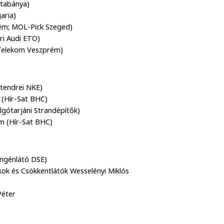
atabánya)
aria)
rém; MOL-Pick Szeged)
ri Audi ETO)
 (Telekom Veszprém)
ntendrei NKE)
 (Hír-Sat BHC)
algótarjáni Strandépítők)
ám (Hír-Sat BHC)
engénlátó DSE)
kok és Csökkentlátók Wesselényi Miklós
Péter