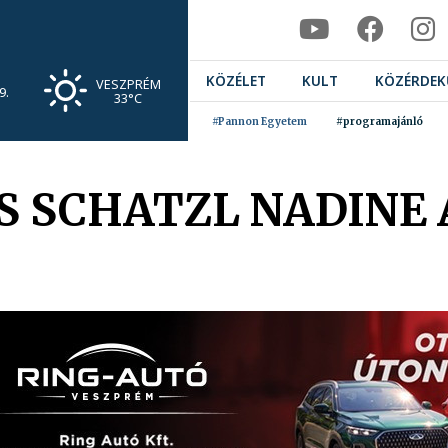
KÖZÉLET
KULT
KÖZÉRDEK
VESZPRÉM
9.
33°C
#Pannon Egyetem
#programajánló
S SCHATZL NADINE 