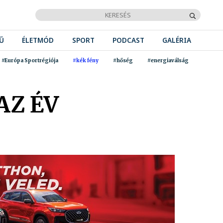
Ű
ÉLETMÓD
SPORT
PODCAST
GALÉRIA
#Európa Sportrégiója
#kék fény
#hőség
#energiaválság
AZ ÉV