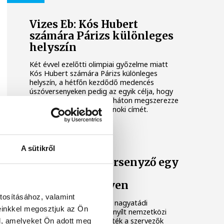
Vizes Eb: Kós Hubert
számára Párizs különleges
helyszín
Két évvel ezelőtti olimpiai győzelme miatt
Kós Hubert számára Párizs különleges
helyszín, a hétfőn kezdődő medencés
úszóversenyeken pedig az egyik célja, hogy
fő számában, 200 méter háton megszerezze
karrierje első Európa-bajnoki címét.
TRIATLON
A sütikről
Meghalt egy versenyző egy
nagyatádi
triatlonversenyen
tosításához, valamint
Meghalt egy versenyző a nagyatádi
einkkel megosztjuk az Ön
eXtremeMan elnevezésű nyílt nemzetközi
triatlonversenyen - közölték a szervezők
l, amelyeket Ön adott meg