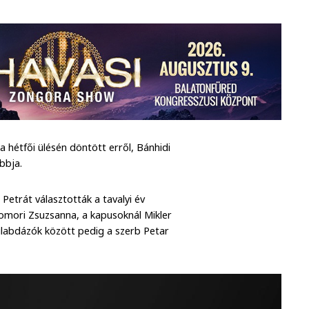
 hétfői ülésén döntött erről, Bánhidi
bbja.
 Petrát választották a tavalyi év
omori Zsuzsanna, a kapusoknál Mikler
ilabdázók között pedig a szerb Petar
t.