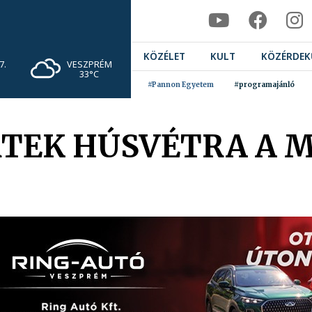
KÖZÉLET
KULT
KÖZÉRDEK
VESZPRÉM
7.
33°C
#Pannon Egyetem
#programajánló
RTEK HÚSVÉTRA A M