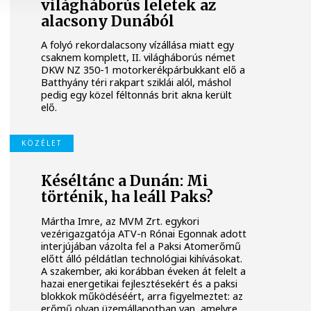
világháborús leletek az
alacsony Dunából
A folyó rekordalacsony vízállása miatt egy
csaknem komplett, II. világháborús német
DKW NZ 350-1 motorkerékpárbukkant elő a
Batthyány téri rakpart sziklái alól, máshol
pedig egy közel féltonnás brit akna került
elő.
KÖZÉLET
Késéltánc a Dunán: Mi
történik, ha leáll Paks?
Mártha Imre, az MVM Zrt. egykori
vezérigazgatója ATV-n Rónai Egonnak adott
interjújában vázolta fel a Paksi Atomerőmű
előtt álló példátlan technológiai kihívásokat.
A szakember, aki korábban éveken át felelt a
hazai energetikai fejlesztésekért és a paksi
blokkok működéséért, arra figyelmeztet: az
erőmű olyan üzemállapotban van, amelyre