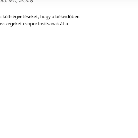
otó: MTI, archív)
 a költségvetéseket, hogy a békeidőben
összegeket csoportosítsanak át a