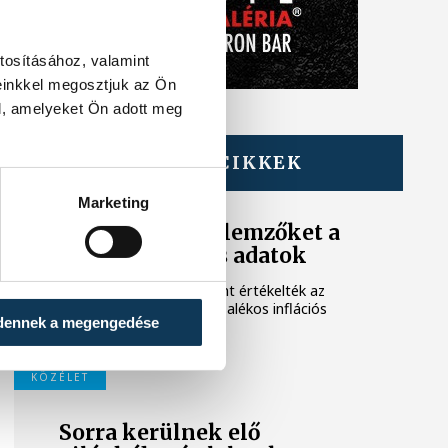
tosításához, valamint
einkkel megosztjuk az Ön
l, amelyeket Ön adott meg
TOVÁBBI CIKKEK
KÖZÉLET
Marketing
Meglepték az elemzőket a
júliusi inflációs adatok
Hatalmas meglepetésként értékelték az
elemzők a júliusi, 1,2 százalékos inflációs
dennek a megengedése
adatot.
KÖZÉLET
Sorra kerülnek elő