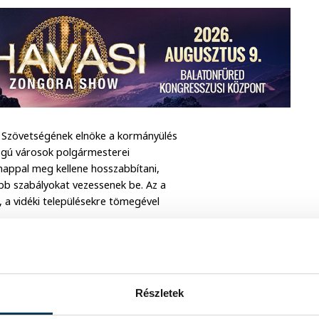
k Szövetségének elnöke a kormányülés
ogú városok polgármesterei
nappal meg kellene hosszabbítani,
úbb szabályokat vezessenek be. Az a
, a vidéki településekre tömegével
Részletek