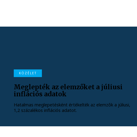
KÖZÉLET
Meglepték az elemzőket a júliusi
inflációs adatok
Hatalmas meglepetésként értékelték az elemzők a júliusi,
1,2 százalékos inflációs adatot.