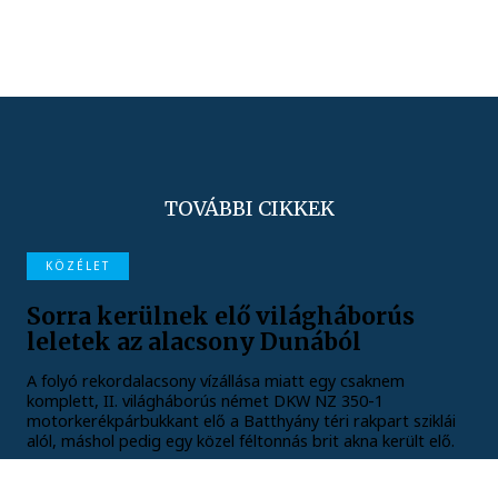
TOVÁBBI CIKKEK
KÖZÉLET
Sorra kerülnek elő világháborús
leletek az alacsony Dunából
A folyó rekordalacsony vízállása miatt egy csaknem
komplett, II. világháborús német DKW NZ 350-1
motorkerékpárbukkant elő a Batthyány téri rakpart sziklái
alól, máshol pedig egy közel féltonnás brit akna került elő.