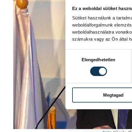
Ez a weboldal sütiket haszn
Sütiket használunk a tartal
weboldalforgalmunk elemzésé
weboldalhasználatra vonatko
számukra vagy az Ön által ha
Hozzájárulás kiválasztása
Elengedhetetlen
Megtagad