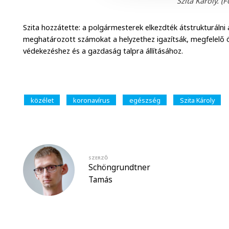
Szita Károly. (F
Szita hozzátette: a polgármesterek elkezdték átstrukturálni
meghatározott számokat a helyzethez igazítsák, megfelelő 
védekezéshez és a gazdaság talpra állításához.
közélet
koronavírus
egészség
Szita Károly
SZERZŐ
Schöngrundtner
Tamás