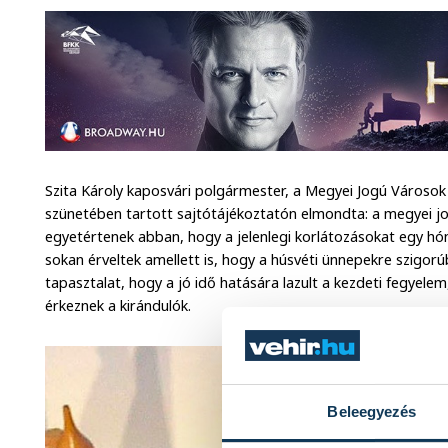
Szita Károly kaposvári polgármester, a Megyei Jogú Városo
szünetében tartott sajtótájékoztatón elmondta: a megyei j
egyetértenek abban, hogy a jelenlegi korlátozásokat egy hó
sokan érveltek amellett is, hogy a húsvéti ünnepekre szigor
tapasztalat, hogy a jó idő hatására lazult a kezdeti fegyelem
érkeznek a kirándulók.
Beleegyezés