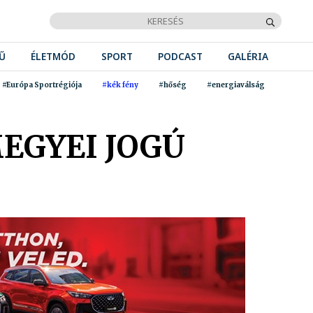
Ű
ÉLETMÓD
SPORT
PODCAST
GALÉRIA
#Európa Sportrégiója
#kék fény
#hőség
#energiaválság
EGYEI JOGÚ