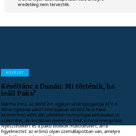
eredetileg nem tervezték.
KÖZÉLET
Késéltánc a Dunán: Mi történik, ha
leáll Paks?
Mártha Imre, az MVM Zrt. egykori vezérigazgatója ATV-n
Rónai Egonnak adott interjújában vázolta fel a Paksi
Atomerőmű előtt álló példátlan technológiai kihívásokat. A
szakember, aki korábban éveken át felelt a hazai energetikai
fejlesztésekért és a paksi blokkok működéséért, arra
figyelmeztet: az erőmű olyan üzemállapotban van, amelyre