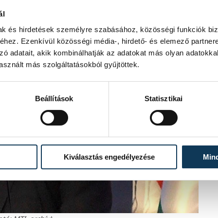
ál
mak és hirdetések személyre szabásához, közösségi funkciók biz
hez. Ezenkívül közösségi média-, hirdető- és elemező partner
zó adatait, akik kombinálhatják az adatokat más olyan adatokka
sznált más szolgáltatásokból gyűjtöttek.
Beállítások
Statisztikai
Kiválasztás engedélyezése
Min