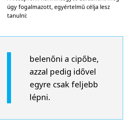
úgy fogalmazott, egyértelmű célja lesz
tanulni:
belenőni a cipőbe,
azzal pedig idővel
egyre csak feljebb
lépni.