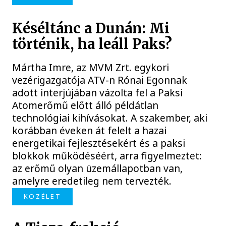
Késéltánc a Dunán: Mi
történik, ha leáll Paks?
Mártha Imre, az MVM Zrt. egykori
vezérigazgatója ATV-n Rónai Egonnak
adott interjújában vázolta fel a Paksi
Atomerőmű előtt álló példátlan
technológiai kihívásokat. A szakember, aki
korábban éveken át felelt a hazai
energetikai fejlesztésekért és a paksi
blokkok működéséért, arra figyelmeztet:
az erőmű olyan üzemállapotban van,
amelyre eredetileg nem tervezték.
KÖZÉLET