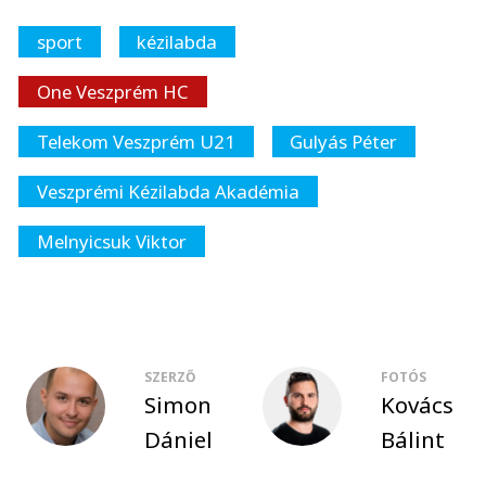
sport
kézilabda
One Veszprém HC
Telekom Veszprém U21
Gulyás Péter
Veszprémi Kézilabda Akadémia
Melnyicsuk Viktor
SZERZŐ
FOTÓS
Simon
Kovács
Dániel
Bálint