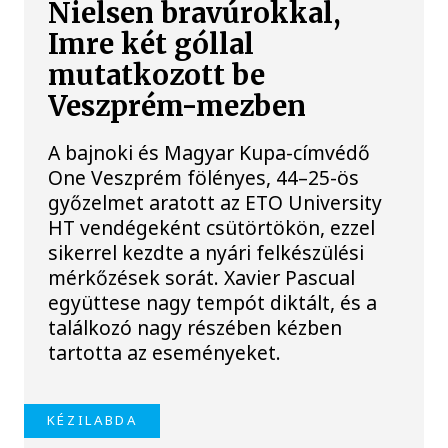
Nielsen bravúrokkal,
Imre két góllal
mutatkozott be
Veszprém-mezben
A bajnoki és Magyar Kupa-címvédő
One Veszprém fölényes, 44–25-ös
győzelmet aratott az ETO University
HT vendégeként csütörtökön, ezzel
sikerrel kezdte a nyári felkészülési
mérkőzések sorát. Xavier Pascual
együttese nagy tempót diktált, és a
találkozó nagy részében kézben
tartotta az eseményeket.
KÉZILABDA