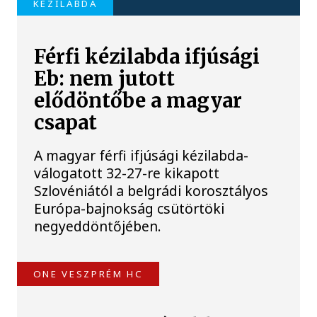
KÉZILABDA
Férfi kézilabda ifjúsági
Eb: nem jutott
elődöntőbe a magyar
csapat
A magyar férfi ifjúsági kézilabda-
válogatott 32-27-re kikapott
Szlovéniától a belgrádi korosztályos
Európa-bajnokság csütörtöki
negyeddöntőjében.
ONE VESZPRÉM HC