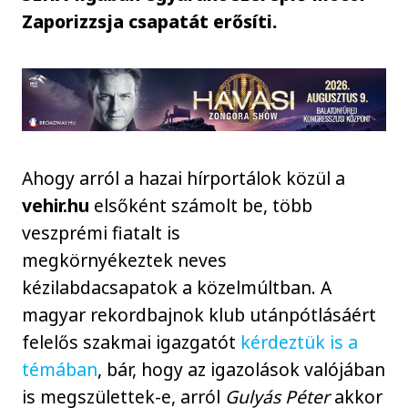
Zaporizzsja csapatát erősíti.
Ahogy arról a hazai hírportálok közül a
vehir.hu
elsőként számolt be, több
veszprémi fiatalt is
megkörnyékeztek neves
kézilabdacsapatok a közelmúltban. A
magyar rekordbajnok klub utánpótlásáért
felelős szakmai igazgatót
kérdeztük is a
témában
, bár, hogy az igazolások valójában
is megszülettek-e, arról
Gulyás Péter
akkor