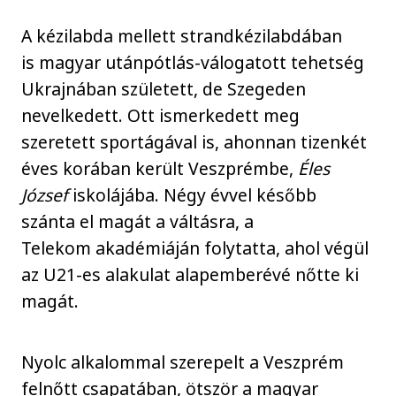
A kézilabda mellett strandkézilabdában
is magyar utánpótlás-válogatott tehetség
Ukrajnában született, de Szegeden
nevelkedett. Ott ismerkedett meg
szeretett sportágával is, ahonnan tizenkét
éves korában került Veszprémbe,
Éles
József
iskolájába. Négy évvel később
szánta el magát a váltásra, a
Telekom akadémiáján folytatta, ahol végül
az U21-es alakulat alapemberévé nőtte ki
magát.
Nyolc alkalommal szerepelt a Veszprém
felnőtt csapatában, ötször a magyar