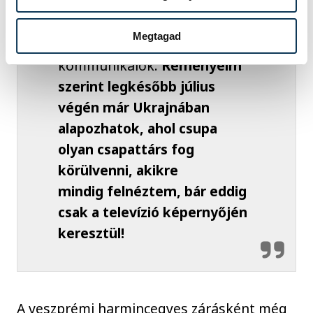
folynának. A
nagykövetséggel és a
Megtagad
klubbal pedig folyamatosan
kommunikálok.
Reményeim
szerint legkésőbb július
végén már Ukrajnában
alapozhatok, ahol csupa
olyan csapattárs fog
körülvenni, akikre
mindig felnéztem, bár eddig
csak a televízió képernyőjén
keresztül!
A veszprémi harmincegyes zárásként még