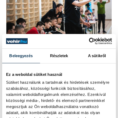
Gulyás Péter és Momir Ilics támogatják a
veszprémi fiatalokat
Beleegyezés
Részletek
A sütikről
Melnyicsuk Viktort június végéig még élő
Ez a weboldal sütiket használ
szerződés köti a bakonyi alakulathoz. A
Sütiket használunk a tartalmak és hirdetések személyre
szabásához, közösségi funkciók biztosításához,
koronavírus-járvány miatt azonban az idei
valamint weboldalforgalmunk elemzéséhez. Ezenkívül
évi bajnokságot már semmisé tette a
közösségi média-, hirdető- és elemező partnereinkkel
Magyar Kézilabda Szövetség (MKSZ). A
megosztjuk az Ön weboldalhasználatra vonatkozó
kézilabdázó elmondta, az élet ettől
adatait, akik kombinálhatják az adatokat más olyan