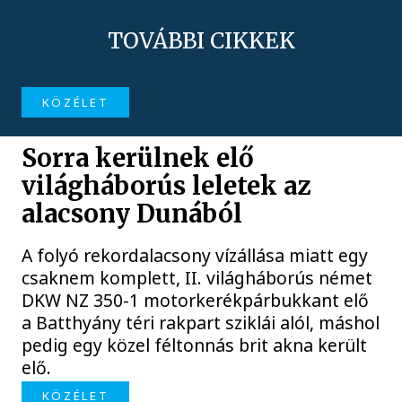
TOVÁBBI CIKKEK
KÖZÉLET
Sorra kerülnek elő
világháborús leletek az
alacsony Dunából
A folyó rekordalacsony vízállása miatt egy
csaknem komplett, II. világháborús német
DKW NZ 350-1 motorkerékpárbukkant elő
a Batthyány téri rakpart sziklái alól, máshol
pedig egy közel féltonnás brit akna került
elő.
KÖZÉLET