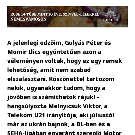
A jelenlegi edzőim, Gulyás Péter és
Momir Ilics egyöntetűen azon a
véleményen voltak, hogy ez egy remek
lehetőség, amit nem szabad
elszalasztani. Köszönettel tartozom
nekik, ugyanakkor tudom, hogy a
jövőben is számíthatok rájuk! –
hangsúlyozta Melnyicsuk Viktor, a
Telekom U21 irányítója, aki júliustól
már az ukrán bajnok, a BL-ben és a
SEHA-ligában egyaránt szereplő Motor