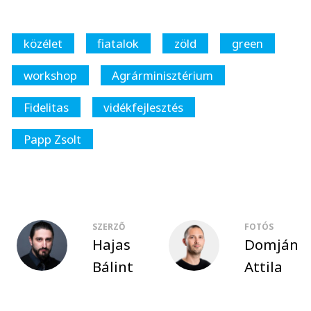
közélet
fiatalok
zöld
green
workshop
Agrárminisztérium
Fidelitas
vidékfejlesztés
Papp Zsolt
SZERZŐ
FOTÓS
Hajas
Domján
Bálint
Attila