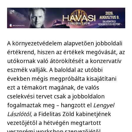
A környezetvédelem alapvetően jobboldali
értékrend, hiszen az értékek megóvását, az
utókornak való átörökítését a konzervatív
eszmék vallják. A baloldal az utóbbi
években mégis megpróbálta kisajátítani
ezt a témakört magának, de valós
cselekvési tervet csak a jobboldalon
fogalmaztak meg – hangzott el
Lengyel
Lászlótól,
a Fidelitas Zöld kabinetjének
vezetőjétől a hétvégén megtartott
veszprémi workshop szervezőjétől.