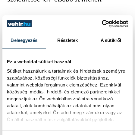
Azzal, hogy hétvégén közel 40 fiatal
találkozott Veszprémben az ország 10
megyéjéből, nagy lépést tettek előre e cél
Beleegyezés
Részletek
A sütikről
érdekében is, de ahogy elhangzott a
workshop-on, a jövőben még számos
Ez a weboldal sütiket használ
rendezvényen jelen lesznek, vagy akár saját
Sütiket használunk a tartalmak és hirdetések személyre
projektekkel is készülnek a jobboldali
szabásához, közösségi funkciók biztosításához,
ifjúsági szervezet zöld szekciójának tagjai.
valamint weboldalforgalmunk elemzéséhez. Ezenkívül
közösségi média-, hirdető- és elemező partnereinkkel
megosztjuk az Ön weboldalhasználatra vonatkozó
Az ország több fesztiválján jelen lesznek,
adatait, akik kombinálhatják az adatokat más olyan
termelői napot is terveznek, valamint
adatokkal, amelyeket Ön adott meg számukra vagy az
Ön által használt más szolgáltatásokból gyűjtöttek.
szabadegyetemet szerveznek majd.