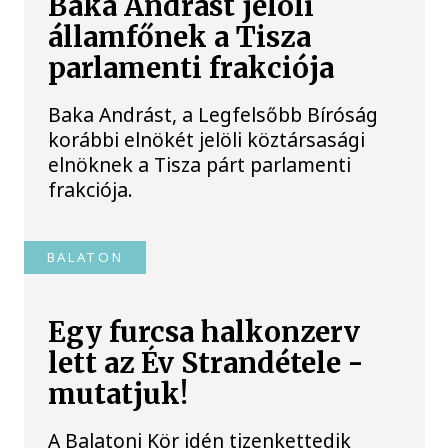
Baka Andrást jelöli
államfőnek a Tisza
parlamenti frakciója
Baka Andrást, a Legfelsőbb Bíróság
korábbi elnökét jelöli köztársasági
elnöknek a Tisza párt parlamenti
frakciója.
BALATON
Egy furcsa halkonzerv
lett az Év Strandétele -
mutatjuk!
A Balatoni Kör idén tizenkettedik