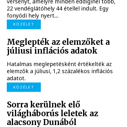
versenyt, amelyre minden eddiginél több,
22 vendéglátóhely 44 étellel indult. Egy
fonyódi hely nyert...
KÖZÉLET
Meglepték az elemzőket a
júliusi inflációs adatok
Hatalmas meglepetésként értékelték az
elemzők a júliusi, 1,2 százalékos inflációs
adatot.
KÖZÉLET
Sorra kerülnek elő
világháborús leletek az
alacsony Dunából