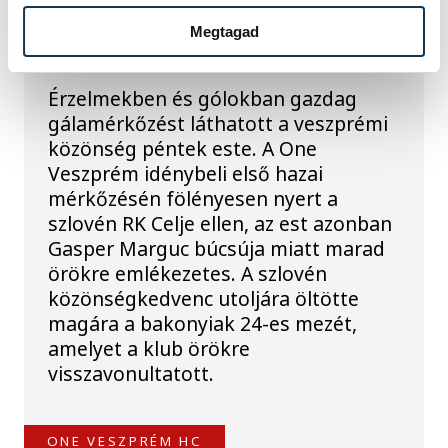
Gasper Marguc
Megtagad
elköszönt Veszprémtől
Érzelmekben és gólokban gazdag
gálamérkőzést láthatott a veszprémi
közönség péntek este. A One
Veszprém idénybeli első hazai
mérkőzésén fölényesen nyert a
szlovén RK Celje ellen, az est azonban
Gasper Marguc búcsúja miatt marad
örökre emlékezetes. A szlovén
közönségkedvenc utoljára öltötte
magára a bakonyiak 24-es mezét,
amelyet a klub örökre
visszavonultatott.
ONE VESZPRÉM HC