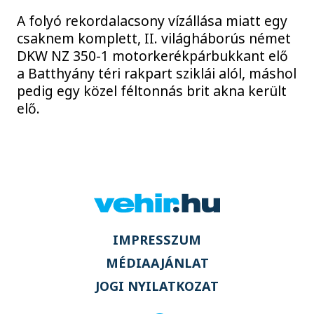
A folyó rekordalacsony vízállása miatt egy
csaknem komplett, II. világháborús német
DKW NZ 350-1 motorkerékpárbukkant elő
a Batthyány téri rakpart sziklái alól, máshol
pedig egy közel féltonnás brit akna került
elő.
IMPRESSZUM
MÉDIAAJÁNLAT
JOGI NYILATKOZAT