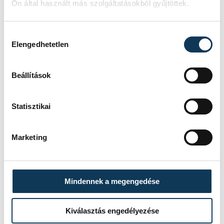
Ön által használt más szolgáltatásokból gyűjtöttek.
Hozzájárulás kiválasztása
Elengedhetetlen
Beállítások
Statisztikai
Marketing
TOVÁBBI CIKKEK
ONE VESZPRÉM HC
Mindennek a megengedése
A gólok mellett a
Kiválasztás engedélyezése
könnyek is potyogtak –