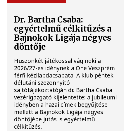
Dr. Bartha Csaba:
egyértelmű célkitűzés a
Bajnokok Ligája négyes
döntője
Huszonkét játékossal vág neki a
2026/27-es idénynek a One Veszprém
férfi kézilabdacsapata. A klub péntek
délutáni szezonnyitó
sajtótájékoztatóján dr. Bartha Csaba
vezérigazgató kijelentette: a jubileumi
idényben a hazai címek begyűjtése
mellett a Bajnokok Ligája négyes
döntőjébe jutás is egyértelmű
célkitűzés.