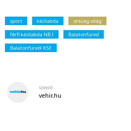
sport
kézilabda
ország-világ
férfi kézilabda NB I
Balatonfüred
Balatonfüredi KSE
SZERZŐ
vehir.hu