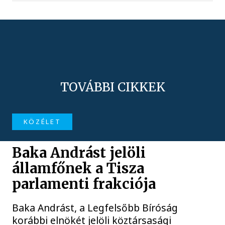
TOVÁBBI CIKKEK
KÖZÉLET
Baka Andrást jelöli
államfőnek a Tisza
parlamenti frakciója
Baka Andrást, a Legfelsőbb Bíróság
korábbi elnökét jelöli köztársasági