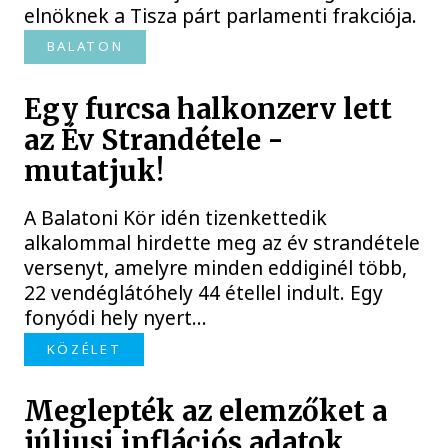
elnöknek a Tisza párt parlamenti frakciója.
BALATON
Egy furcsa halkonzerv lett
az Év Strandétele -
mutatjuk!
A Balatoni Kör idén tizenkettedik
alkalommal hirdette meg az év strandétele
versenyt, amelyre minden eddiginél több,
22 vendéglátóhely 44 étellel indult. Egy
fonyódi hely nyert...
KÖZÉLET
Meglepték az elemzőket a
júliusi inflációs adatok