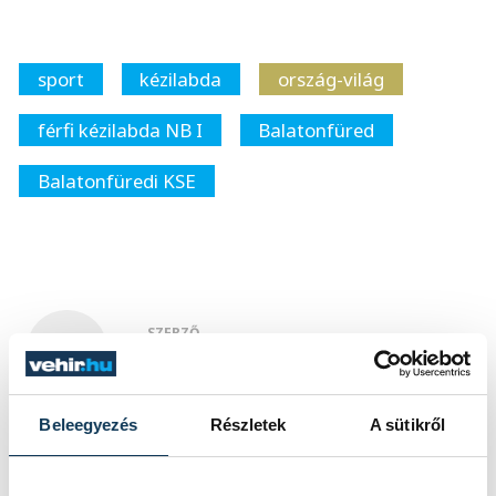
sport
kézilabda
ország-világ
férfi kézilabda NB I
Balatonfüred
Balatonfüredi KSE
SZERZŐ
vehir.hu
Beleegyezés
Részletek
A sütikről