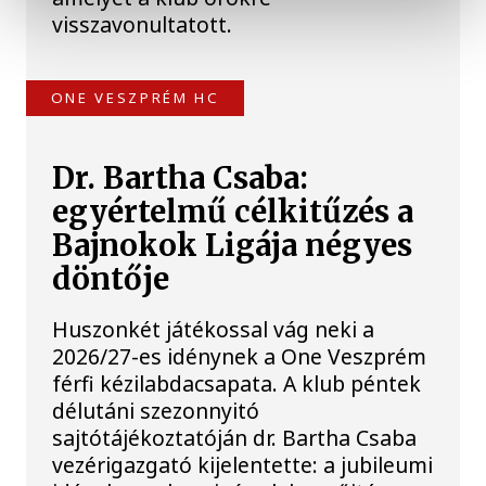
visszavonultatott.
ONE VESZPRÉM HC
Dr. Bartha Csaba:
egyértelmű célkitűzés a
Bajnokok Ligája négyes
döntője
Huszonkét játékossal vág neki a
2026/27-es idénynek a One Veszprém
férfi kézilabdacsapata. A klub péntek
délutáni szezonnyitó
sajtótájékoztatóján dr. Bartha Csaba
vezérigazgató kijelentette: a jubileumi