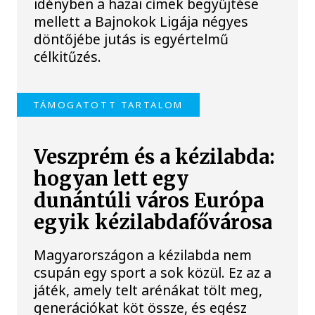
idényben a hazai címek begyűjtése
mellett a Bajnokok Ligája négyes
döntőjébe jutás is egyértelmű
célkitűzés.
TÁMOGATOTT TARTALOM
Veszprém és a kézilabda:
hogyan lett egy
dunántúli város Európa
egyik kézilabdafővárosa
Magyarországon a kézilabda nem
csupán egy sport a sok közül. Ez az a
játék, amely telt arénákat tölt meg,
generációkat köt össze, és egész