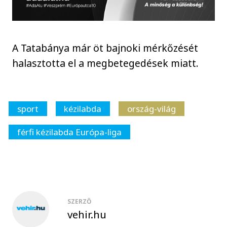
A Tatabánya már öt bajnoki mérkőzését
halasztotta el a megbetegedések miatt.
sport
kézilabda
ország-világ
férfi kézilabda Európa-liga
SZERZŐ
vehir.hu