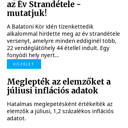
az Év Strandétele -
mutatjuk!
A Balatoni Kör idén tizenkettedik
alkalommal hirdette meg az év strandétele
versenyt, amelyre minden eddiginél több,
22 vendéglátóhely 44 étellel indult. Egy
fonyódi hely nyert...
KÖZÉLET
Meglepték az elemzőket a
júliusi inflációs adatok
Hatalmas meglepetésként értékelték az
elemzők a júliusi, 1,2 százalékos inflációs
adatot.