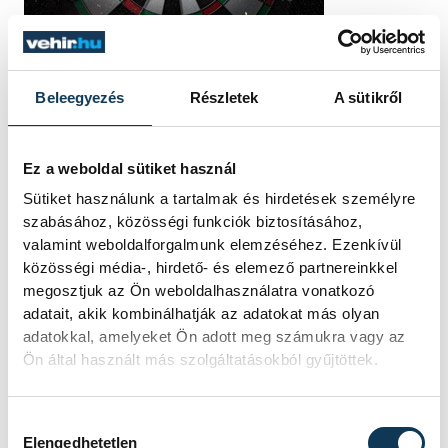
Beleegyezés
Részletek
A sütikről
Ez a weboldal sütiket használ
Sütiket használunk a tartalmak és hirdetések személyre
szabásához, közösségi funkciók biztosításához,
valamint weboldalforgalmunk elemzéséhez. Ezenkívül
közösségi média-, hirdető- és elemező partnereinkkel
megosztjuk az Ön weboldalhasználatra vonatkozó
adatait, akik kombinálhatják az adatokat más olyan
adatokkal, amelyeket Ön adott meg számukra vagy az
Ön által használt más szolgáltatásokból gyűjtöttek.
TOVÁBBI CIKKEK
Hozzájárulás kiválasztása
ONE VESZPRÉM HC
Elengedhetetlen