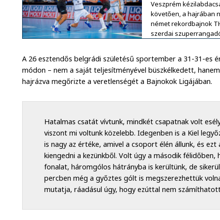
Veszprém kézilabdacsa
követően, a hajrában n
német rekordbajnok TH
szerdai szuperrangadó
A 26 esztendős belgrádi születésű sportember a 31-31-es ér
módon – nem a saját teljesítményével büszkélkedett, hanem 
hajrázva megőrizte a veretlenségét a Bajnokok Ligájában.
Hatalmas csatát vívtunk, mindkét csapatnak volt esély
viszont mi voltunk közelebb. Idegenben is a Kiel legyő
is nagy az értéke, amivel a csoport élén állunk, és ez
kiengedni a kezünkből. Volt úgy a második félidőben, 
fonalat, háromgólos hátrányba is kerültünk, de sikerü
percben még a győztes gólt is megszerezhettük volna.
mutatja, ráadásul úgy, hogy ezúttal nem számíthatott