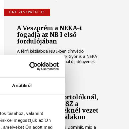
ONE VESZPRÉM HC
A Veszprém a NEKA-t
fogadja az NB I első
fordulójában
A férfi kézilabda NB I-ben címvédő
Veszprém, és a női bajnok Győr is a NEKA
csapatát fogadja az élvonal új idényének
első fordulójában.
KÖZÖSSÉGI MÉDIA
A sütikről
Szoboszlai a sportolóknál,
az FTC és az MLSZ a
sportszervezeteknél vezet
tosításához, valamint
a közösségi oldalakon
einkkel megosztjuk az Ön
A sportolóknál Szoboszlai Dominik, míg a
l, amelyeket Ön adott meg