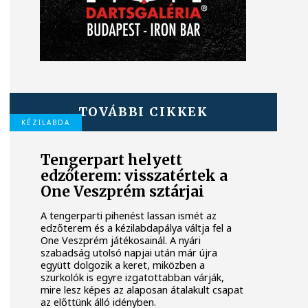
TOVÁBBI CIKKEK
KÉZILABDA
Tengerpart helyett
edzőterem: visszatértek a
One Veszprém sztárjai
A tengerparti pihenést lassan ismét az
edzőterem és a kézilabdapálya váltja fel a
One Veszprém játékosainál. A nyári
szabadság utolsó napjai után már újra
együtt dolgozik a keret, miközben a
szurkolók is egyre izgatottabban várják,
mire lesz képes az alaposan átalakult csapat
az előttünk álló idényben.