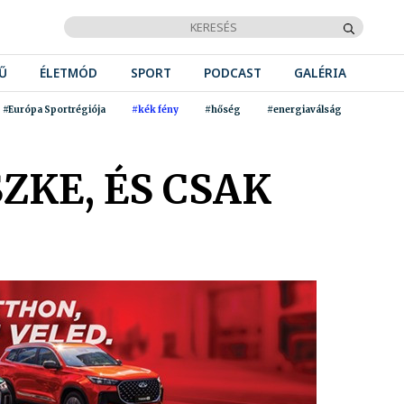
Ű
ÉLETMÓD
SPORT
PODCAST
GALÉRIA
#Európa Sportrégiója
#kék fény
#hőség
#energiaválság
ZKE, ÉS CSAK