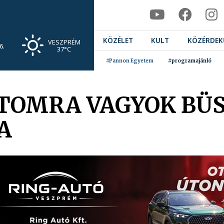
KÖZÉLET
KULT
KÖZÉRDEK
VESZPRÉM
6.
37°C
#Pannon Egyetem
#programajánló
TOMRA VAGYOK BÜS
A