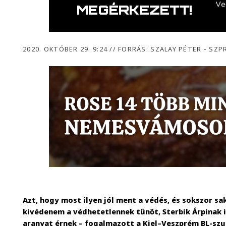
2020. OKTÓBER 29. 9:24
//
FORRÁS: SZALAY PÉTER - SZ
Azt, hogy most ilyen jól ment a védés, és sokszor sa
kivédenem a védhetetlennek tűnőt, Sterbik Árpinak 
aranyat érnek – fogalmazott a Kiel–Veszprém BL-sz