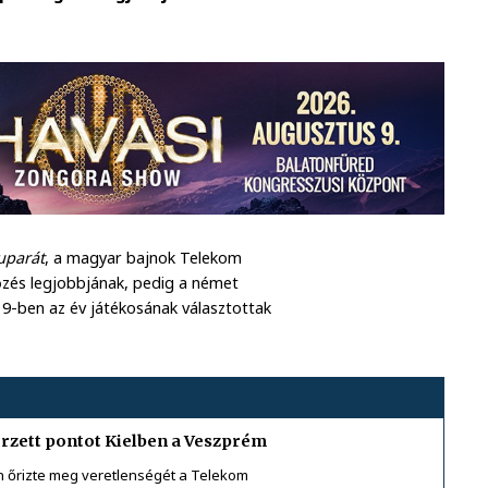
uparát
, a magyar bajnok Telekom
zés legjobbjának, pedig a német
19-ben az év játékosának választottak
erzett pontot Kielben a Veszprém
őrizte meg veretlenségét a Telekom