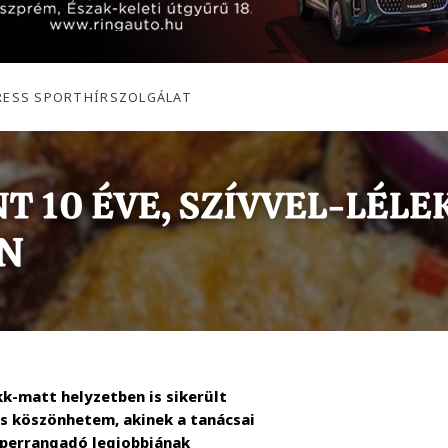
PRESS SPORTHÍRSZOLGÁLAT
kk-matt helyzetben is sikerült
is köszönhetem, akinek a tanácsai
uperrangadó legjobbjának