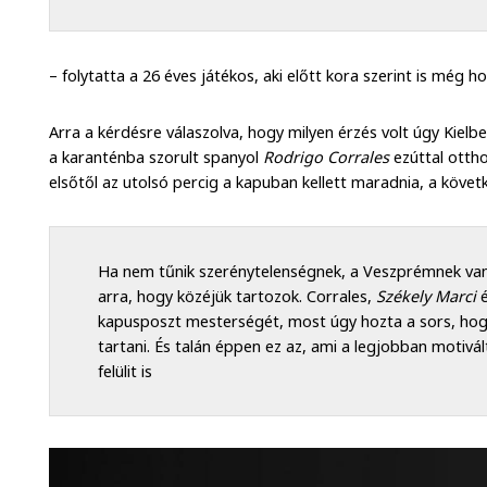
– folytatta a 26 éves játékos, aki előtt kora szerint is még ho
Arra a kérdésre válaszolva, hogy milyen érzés volt úgy Kielb
a karanténba szorult spanyol
Rodrigo Corrales
ezúttal ottho
elsőtől az utolsó percig a kapuban kellett maradnia, a követ
Ha nem tűnik szerénytelenségnek, a Veszprémnek va
arra, hogy közéjük tartozok. Corrales,
Székely Marci
é
kapusposzt mesterségét, most úgy hozta a sors, hogy
tartani. És talán éppen ez az, ami a legjobban motivál
felülit is