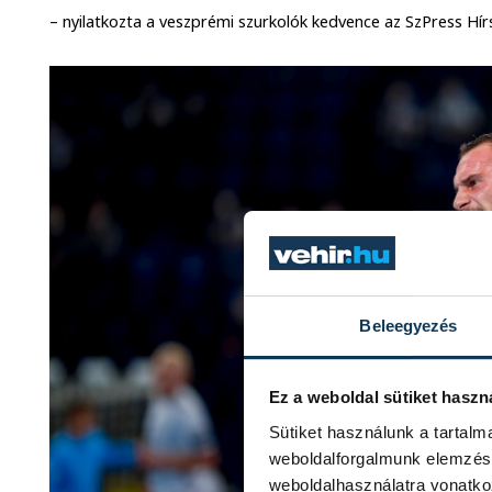
– nyilatkozta a veszprémi szurkolók kedvence az SzPress Hír
Beleegyezés
Ez a weboldal sütiket haszn
Sütiket használunk a tartal
weboldalforgalmunk elemzésé
weboldalhasználatra vonatko