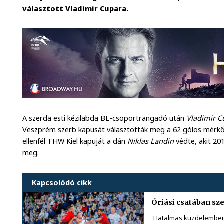
választott Vladimir Cupara.
A szerda esti kézilabda BL-csoportrangadó után
Vladimir C
Veszprém szerb kapusát választották meg a 62 gólos mérkő
ellenfél THW Kiel kapuját a dán
Niklas Landin
védte, akit 20
meg.
Kapcsolódó cikk
Óriási csatában sz
Hatalmas küzdelemben 