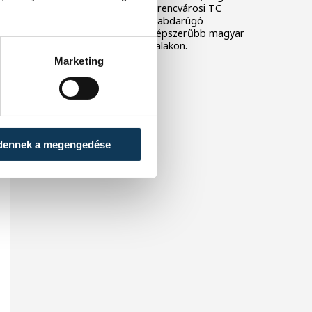
sportszervezeteknél a Ferencvárosi TC
futballklub és a Magyar Labdarúgó
Szövetség (MLSZ) a legnépszerűbb magyar
szereplő a közösségi oldalakon.
Marketing
dennek a megengedése