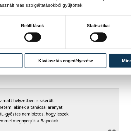
sznált más szolgáltatásokból gyűjtöttek.
Beállítások
Statisztikai
lahn - THW Kiel
Kiválasztás engedélyezése
Min
yilatkozva nem feledkezett meg
táb újonc tagjának, akit a
-matt helyzetben is sikerült
etem, akinek a tanácsai aranyat
BL-győztes nem biztos, hogy leszek,
rémmel megnyerjük a Bajnokok