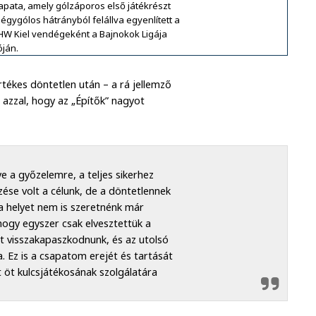
pata, amely gólzáporos első játékrészt
égygólos hátrányból felállva egyenlített a
W Kiel vendégeként a Bajnokok Ligája
ján.
tékes döntetlen után – a rá jellemző
azzal, hogy az „Építők” nagyot
e a győzelemre, a teljes sikerhez
zése volt a célunk, de a döntetlennek
t a helyet nem is szeretnénk már
hogy egyszer csak elvesztettük a
lt visszakapaszkodnunk, és az utolsó
 Ez is a csapatom erejét és tartását
 öt kulcsjátékosának szolgálatára