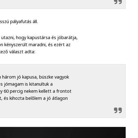
sszú pályafutás áll.
e utazni, hogy kapustársa és jóbarátja,
n kényszerült maradni, és ezért az
kező választ adta:
n három jó kapusa, büszke vagyok
s jómagam is kitanultuk a
 60 percig nekem kellett a frontot
t, és kihozta belőlem a jó átlagon