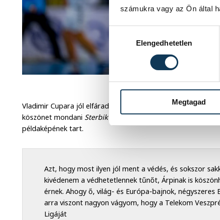
számukra vagy az Ön által ha
Hozzájárulás kiválasztása
Elengedhetetlen
Fotó: Sascha K
Megtagad
Vladimir Cupara jól elfáradva a repülőtérre tartó buszból n
köszönet mondani
Sterbik Árpádnak
, a veszprémi szakmai s
példaképének tart.
Azt, hogy most ilyen jól ment a védés, és sokszor sakk
kivédenem a védhetetlennek tűnőt, Árpinak is köszönh
érnek. Ahogy ő, világ- és Európa-bajnok, négyszeres 
arra viszont nagyon vágyom, hogy a Telekom Veszp
Ligáját