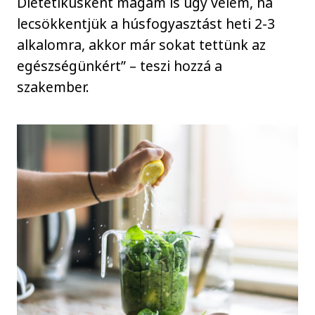
Dietetikusként magam is úgy vélem, ha
lecsökkentjük a húsfogyasztást heti 2-3
alkalomra, akkor már sokat tettünk az
egészségünkért” – teszi hozzá a
szakember.