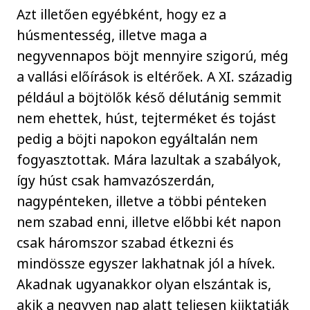
Azt illetően egyébként, hogy ez a
húsmentesség, illetve maga a
negyvennapos böjt mennyire szigorú, még
a vallási előírások is eltérőek. A XI. századig
például a böjtölők késő délutánig semmit
nem ehettek, húst, tejterméket és tojást
pedig a böjti napokon egyáltalán nem
fogyasztottak. Mára lazultak a szabályok,
így húst csak hamvazószerdán,
nagypénteken, illetve a többi pénteken
nem szabad enni, illetve előbbi két napon
csak háromszor szabad étkezni és
mindössze egyszer lakhatnak jól a hívek.
Akadnak ugyanakkor olyan elszántak is,
akik a negyven nap alatt teljesen kiiktatják