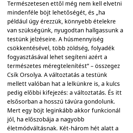
Természetesen ettől még nem kell elvetni
mindenféle böjt lehetőségét, és „ha
például úgy érezzük, könnyebb ételekre
van szükségünk, nyugodtan hallgassunk a
testünk jelzéseire. A húsmennyiség
csökkentésével, több zöldség, folyadék
fogyasztásával lehet segíteni azért a
természetes méregtelenítést” – összegez
Csík Orsolya. A változtatás a testünk
mellett valóban hat a lelkünkre is, a kulcs
pedig előbbi kifejezés: a változtatás. És itt
elsősorban a hosszú távúra gondolunk.
Mert egy böjt leginkább akkor funkcionál
jól, ha előszobája a nagyobb
életmódváltásnak. Két-három hét alatt a