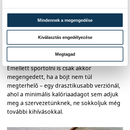
alattiaknak és a 60 év felettieknek,
valamint a kismamáknak, betegeknek és
Mindennek a megengedése
nehéz fizikai munkát végzőknek, úgy
általában is igaz, hogy böjtölni csak annak
Kiválasztás engedélyezése
szabad, aki nem rendelkezik krónikus
betegséggel, nem várandós, illetve
Megtagad
szoptatós kismama és nem túl fiatal.
Emellett sportolni is csak akkor
megengedett, ha a böjt nem túl
megterhelő – egy drasztikusabb verziónál,
ahol a minimális kalóriaadagot sem adjuk
meg a szervezetünknek, ne sokkoljuk még
további kihívásokkal.