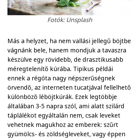
Fotók: Unsplash
Más a helyzet, ha nem vallási jellegű böjtbe
vágnánk bele, hanem mondjuk a tavaszra
készülve egy rövidebb, de drasztikusabb
méregtelenítő kúrába. Tipikus példái
ennek a régóta nagy népszerűségnek
örvendő, az interneten tucatjával fellelhető
különböző léböjtkúrák. Ezek legtöbbje
általában 3-5 napra szól, ami alatt szilárd
táplálékot egyáltalán nem, csak leveket
vehetnek magukhoz az emberek: szűrt
gyümölcs- és zöldségleveket, vagy éppen