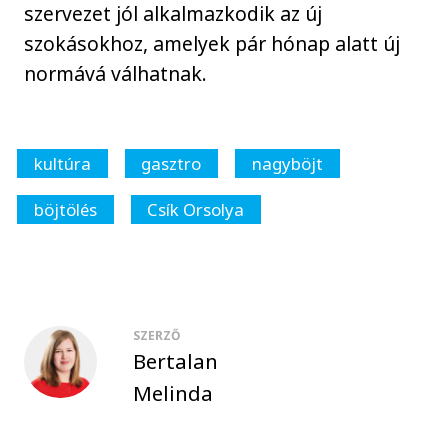
szervezet jól alkalmazkodik az új
szokásokhoz, amelyek pár hónap alatt új
normává válhatnak.
kultúra
gasztro
nagyböjt
böjtölés
Csík Orsolya
SZERZŐ
Bertalan
Melinda