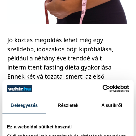
Jó köztes megoldás lehet még egy
szelídebb, időszakos böjt kipróbálása,
például a néhány éve trenddé vált
intermittent fasting diéta gyakorlása.
Ennek két változata ismert: az első
esetben a hét napjait osztjuk fel 5:2
arányban úgy, hogy öt napon át a
megszokott módon táplálkozunk, míg a
Beleegyezés
Részletek
A sütikről
másik kettőn nagyon kevés kalóriát
viszünk be. Fontos azonban, hogy ez a két
Ez a weboldal sütiket használ
alacsony kalóriás nap ne egymást kövesse.