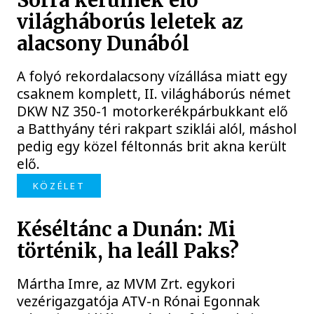
Sorra kerülnek elő
világháborús leletek az
alacsony Dunából
A folyó rekordalacsony vízállása miatt egy
csaknem komplett, II. világháborús német
DKW NZ 350-1 motorkerékpárbukkant elő
a Batthyány téri rakpart sziklái alól, máshol
pedig egy közel féltonnás brit akna került
elő.
KÖZÉLET
Késéltánc a Dunán: Mi
történik, ha leáll Paks?
Mártha Imre, az MVM Zrt. egykori
vezérigazgatója ATV-n Rónai Egonnak