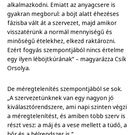
alkalmazkodni. Emiatt az anyagcsere is
gyakran megborul: a böjt alatt éhezéses
fázisba vált át a szervezet, majd amikor
visszatérünk a normál mennyiségű és
minőségű ételekhez, elkezd raktározni.
Ezért fogyás szempontjából nincs értelme
egy ilyen léböjtkúrának” – magyarázza Csík
Orsolya.
De méregtelenítés szempontjából se sok.
„A szervezetünknek van egy nagyon jó
kiválasztórendszere, ami napi szinten végzi
a méregtelenítést, és amiben több szerv is
részt vesz: a máj és a vese mellett a tüdő, a
bőr és a bélrendszer is.”