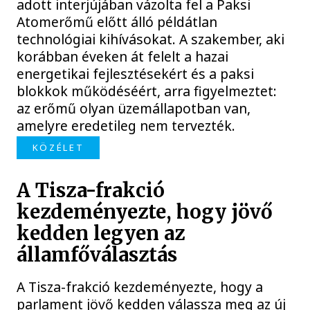
adott interjújában vázolta fel a Paksi
Atomerőmű előtt álló példátlan
technológiai kihívásokat. A szakember, aki
korábban éveken át felelt a hazai
energetikai fejlesztésekért és a paksi
blokkok működéséért, arra figyelmeztet:
az erőmű olyan üzemállapotban van,
amelyre eredetileg nem tervezték.
KÖZÉLET
A Tisza-frakció
kezdeményezte, hogy jövő
kedden legyen az
államfőválasztás
A Tisza-frakció kezdeményezte, hogy a
parlament jövő kedden válassza meg az új