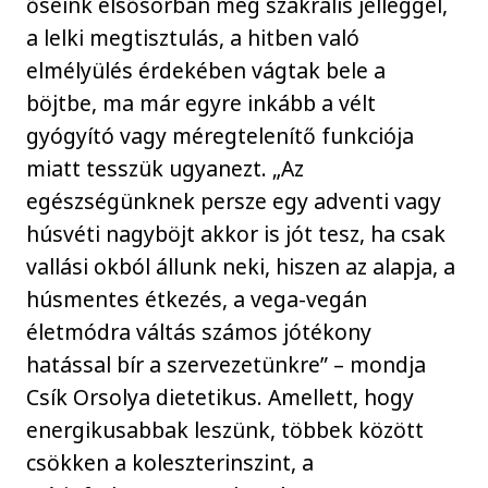
őseink elsősorban még szakrális jelleggel,
a lelki megtisztulás, a hitben való
elmélyülés érdekében vágtak bele a
böjtbe, ma már egyre inkább a vélt
gyógyító vagy méregtelenítő funkciója
miatt tesszük ugyanezt. „Az
egészségünknek persze egy adventi vagy
húsvéti nagyböjt akkor is jót tesz, ha csak
vallási okból állunk neki, hiszen az alapja, a
húsmentes étkezés, a vega-vegán
életmódra váltás számos jótékony
hatással bír a szervezetünkre” – mondja
Csík Orsolya dietetikus. Amellett, hogy
energikusabbak leszünk, többek között
csökken a koleszterinszint, a