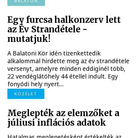
BALATON
Egy furcsa halkonzerv lett
az Év Strandétele -
mutatjuk!
A Balatoni Kör idén tizenkettedik
alkalommal hirdette meg az év strandétele
versenyt, amelyre minden eddiginél több,
22 vendéglátóhely 44 étellel indult. Egy
fonyódi hely nyert...
KÖZÉLET
Meglepték az elemzőket a
júliusi inflációs adatok
Hatalmas meglepetésként értékelték az