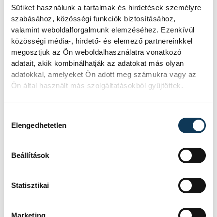
Sütiket használunk a tartalmak és hirdetések személyre
támogató családi háttér, amelynek
szabásához, közösségi funkciók biztosításához,
létezését sokszor evidensnek, alapvetőnek
valamint weboldalforgalmunk elemzéséhez. Ezenkívül
gondoljuk, pedig korántsem az.
közösségi média-, hirdető- és elemező partnereinkkel
megosztjuk az Ön weboldalhasználatra vonatkozó
Összességében tehát elmondható, hogy a
adatait, akik kombinálhatják az adatokat más olyan
nők és férfiak szakmai útja eltérő.
adatokkal, amelyeket Ön adott meg számukra vagy az
Ön által használt más szolgáltatásokból gyűjtöttek.
közélet
tudomány
Veab
Hozzájárulás kiválasztása
Elengedhetetlen
Paksi Veronika
Beállítások
Statisztikai
SZERZŐ
Szabó
Marketing