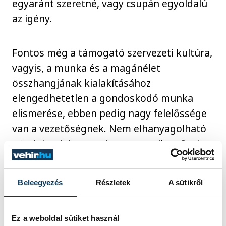
egyaránt szeretné, vagy csupán egyoldalú
az igény.
Fontos még a támogató szervezeti kultúra,
vagyis, a munka és a magánélet
összhangjának kialakításához
elengedhetetlen a gondoskodó munka
elismerése, ebben pedig nagy felelőssége
van a vezetőségnek. Nem elhanyagolható
a tudatos labormunka sem, amiben fontos
az egészségügyi kockázatok felismerése: a
laborban történő tartózkodás és a
Beleegyezés
Részletek
A sütikről
gyerekvállalás tekintetében.
Ez a weboldal sütiket használ
Az utolsó fontos kritérium pedig a