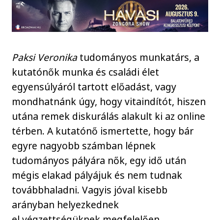
Paksi Veronika
tudományos munkatárs, a
kutatónők munka és családi élet
egyensúlyáról tartott előadást, vagy
mondhatnánk úgy, hogy vitaindítót, hiszen
utána remek diskurálás alakult ki az online
térben. A kutatónő ismertette, hogy bár
egyre nagyobb számban lépnek
tudományos pályára nők, egy idő után
mégis elakad pályájuk és nem tudnak
továbbhaladni. Vagyis jóval kisebb
arányban helyezkednek
el végzettségüknek megfelelően.