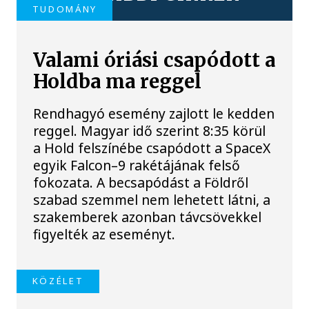
TUDOMÁNY
Valami óriási csapódott a
Holdba ma reggel
Rendhagyó esemény zajlott le kedden
reggel. Magyar idő szerint 8:35 körül
a Hold felszínébe csapódott a SpaceX
egyik Falcon–9 rakétájának felső
fokozata. A becsapódást a Földről
szabad szemmel nem lehetett látni, a
szakemberek azonban távcsövekkel
figyelték az eseményt.
KÖZÉLET