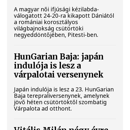
A magyar női ifjúsági kézilabda-
válogatott 24-20-ra kikapott Dániától
a romániai korosztályos
világbajnokság csütörtöki
negyeddöntőjében, Pitesti-ben.
HunGarian Baja: japán
indulója is lesz a
várpalotai versenynek
Japán indulója is lesz a 23. HunGarian
Baja terepraliversenynek, amelynek
jövő héten csütörtöktől szombatig
Várpalota ad otthont.