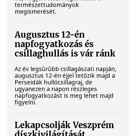
természettudományok
megismerését.
Augusztus 12-én
napfogyatkozás és
csillaghullás is vár ránk
Az év legsűrűbb csillagászati napján,
augusztus 12-én éjjel tetőzik majd a
Perseidák hullócsillagraj, de
ugyanezen a napon részleges
napfogyatkozást is meg lehet majd
figyelni.
Lekapcsolják Veszprém
díszkivilágítását,