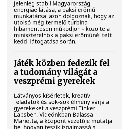
Jelenleg stabil Magyarország
energiaellátása, a paksi erőmű
munkatársai azon dolgoznak, hogy az
utolsó még termelő turbina
hibamentesen működjön - közölte a
miniszterelnök a paksi erőműnél tett
keddi látogatása során.
Játék közben fedezik fel
a tudomány világát a
veszprémi gyerekek
Látványos kísérletek, kreatív
feladatok és sok-sok élmény várja a
gyerekeket a veszprémi Tinker
Labsben. Videónkban Balassa
Marietta, a központ vezetője mutatja
be, hogyan teszik izgalmassá a