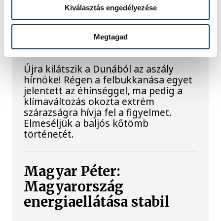
Kiválasztás engedélyezése
A múltban és ma is rossz
hírt hoz a dunai Ínség-
Megtagad
szikla
Újra kilátszik a Dunából az aszály
hírnöke! Régen a felbukkanása egyet
jelentett az éhínséggel, ma pedig a
klímaváltozás okozta extrém
szárazságra hívja fel a figyelmet.
Elmeséljük a baljós kőtömb
történetét.
Magyar Péter:
Magyarország
energiaellátása stabil