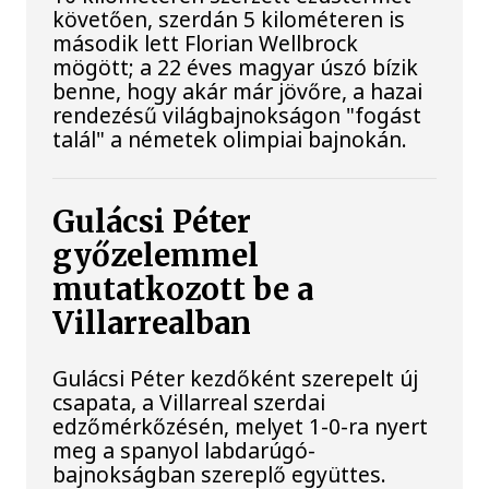
követően, szerdán 5 kilométeren is
második lett Florian Wellbrock
mögött; a 22 éves magyar úszó bízik
benne, hogy akár már jövőre, a hazai
rendezésű világbajnokságon "fogást
talál" a németek olimpiai bajnokán.
Gulácsi Péter
győzelemmel
mutatkozott be a
Villarrealban
Gulácsi Péter kezdőként szerepelt új
csapata, a Villarreal szerdai
edzőmérkőzésén, melyet 1-0-ra nyert
meg a spanyol labdarúgó-
bajnokságban szereplő együttes.