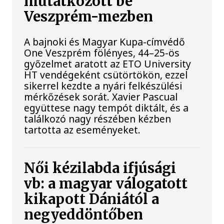
mutatkozott be
Veszprém-mezben
A bajnoki és Magyar Kupa-címvédő
One Veszprém fölényes, 44–25-ös
győzelmet aratott az ETO University
HT vendégeként csütörtökön, ezzel
sikerrel kezdte a nyári felkészülési
mérkőzések sorát. Xavier Pascual
együttese nagy tempót diktált, és a
találkozó nagy részében kézben
tartotta az eseményeket.
Női kézilabda ifjúsági
vb: a magyar válogatott
kikapott Dániától a
negyeddöntőben