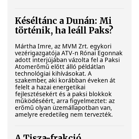
Késéltánc a Dunán: Mi
történik, ha leáll Paks?
Mártha Imre, az MVM Zrt. egykori
vezérigazgatója ATV-n Rónai Egonnak
adott interjújában vázolta fel a Paksi
Atomerőmű előtt álló példátlan
technológiai kihívásokat. A
szakember, aki korábban éveken át
felelt a hazai energetikai
fejlesztésekért és a paksi blokkok
működéséért, arra figyelmeztet: az
erőmű olyan üzemállapotban van,
amelyre eredetileg nem tervezték.
A Tisza-frakció