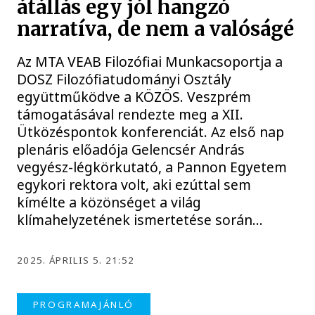
átállás egy jól hangzó
narratíva, de nem a valóságé
Az MTA VEAB Filozófiai Munkacsoportja a
DOSZ Filozófiatudományi Osztály
együttműködve a KÖZÖS. Veszprém
támogatásával rendezte meg a XII.
Ütközéspontok konferenciát. Az első nap
plenáris előadója Gelencsér András
vegyész-légkörkutató, a Pannon Egyetem
egykori rektora volt, aki ezúttal sem
kímélte a közönséget a világ
klímahelyzetének ismertetése során…
2025. ÁPRILIS 5. 21:52
PROGRAMAJÁNLÓ