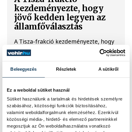
kezdeményezte, hogy
jövő kedden legyen az
államfőválasztás
A Tisza-frakció kezdeményezte, hogy
a parlament jövő kedden válassza
meg az új köztársasági elnököt.
Beleegyezés
Részletek
A sütikről
Valami óriási csapódott a
Holdba ma reggel
Ez a weboldal sütiket használ
Sütiket használunk a tartalmak és hirdetések személyre
Rendhagyó esemény zajlott le kedden
reggel. Magyar idő szerint 8:35 körül
szabásához, közösségi funkciók biztosításához,
a Hold felszínébe csapódott a SpaceX
valamint weboldalforgalmunk elemzéséhez. Ezenkívül
egyik Falcon–9 rakétájának felső
közösségi média-, hirdető- és elemező partnereinkkel
fokozata. A becsapódást a Földről
megosztjuk az Ön weboldalhasználatra vonatkozó