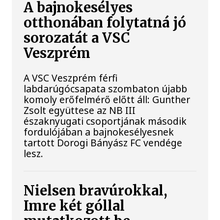
A bajnokesélyes
otthonában folytatná jó
sorozatát a VSC
Veszprém
A VSC Veszprém férfi
labdarúgócsapata szombaton újabb
komoly erőfelmérő előtt áll: Gunther
Zsolt együttese az NB III
északnyugati csoportjának második
fordulójában a bajnokesélyesnek
tartott Dorogi Bányász FC vendége
lesz.
Nielsen bravúrokkal,
Imre két góllal