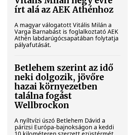
Vitális Milán négy évre
írt alá az AEK Athénhoz
A magyar válogatott Vitális Milán a
Varga Barnabást is foglalkoztató AEK
Athén labdarúgócsapatában folytatja
pályafutását.
Betlehem szerint az idő
neki dolgozik, jövőre
hazai környezetben
találna fogást
Wellbrockon
A nyíltvízi úszó Betlehem Dávid a
párizsi Európa-bajnokságon a keddi
10 kilométeren szerzett ezüstérmét