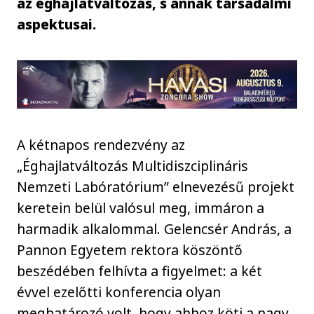
az éghajlatváltozás, s annak társadalmi
aspektusai.
A kétnapos rendezvény az
„Éghajlatváltozás Multidiszciplináris
Nemzeti Labóratórium” elnevezésű projekt
keretein belül valósul meg, immáron a
harmadik alkalommal. Gelencsér András, a
Pannon Egyetem rektora köszöntő
beszédében felhívta a figyelmet: a két
évvel ezelőtti konferencia olyan
meghatározó volt, hogy ahhoz köti a nagy