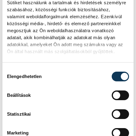
Sütiket használunk a tartalmak és hirdetések személyre
filozófus, és Pogátsa Zoltán közgazdász
szabásához, közösségi funkciók biztosításához,
adtak elő.
valamint weboldalforgalmunk elemzéséhez. Ezenkívül
közösségi média-, hirdető- és elemező partnereinkkel
megosztjuk az Ön weboldalhasználatra vonatkozó
adatait, akik kombinálhatják az adatokat más olyan
oktatás
Pannon Egyetem
adatokkal, amelyeket Ön adott meg számukra vagy az
Ön által használt más szolgáltatásokból gyűjtöttek.
tudomány
Gelencsér András
konferencia
András Ferenc
Hozzájárulás kiválasztása
Elengedhetetlen
Navracsics Judit
Beállítások
Humántudományi Kar
Veab
Társadalomtudományi Intézet
klíma
Statisztikai
Marketing