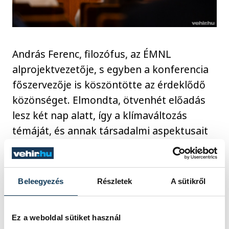
András Ferenc, filozófus, az ÉMNL
alprojektvezetője, s egyben a konferencia
főszervezője is köszöntötte az érdeklődő
közönséget. Elmondta, ötvenhét előadás
lesz két nap alatt, így a klímaváltozás
témáját, és annak társadalmi aspektusait
elég tágan kimerítik a rendezvényen. A
délelőtti program a plenáris előadásoknak,
míg a délutáni program a szekció
Beleegyezés
Részletek
A sütikről
előadásoknak ad helyet. A nyitónap első
előadója Gelencsér András volt, őt András
Ez a weboldal sütiket használ
Ferenc követte. Végül Szécsi Gábor