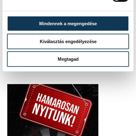
SZERZŐ
FOTÓS
Szabó
Szalai
Mindennek a megengedése
Eszter
Csaba
Kiválasztás engedélyezése
Megtagad