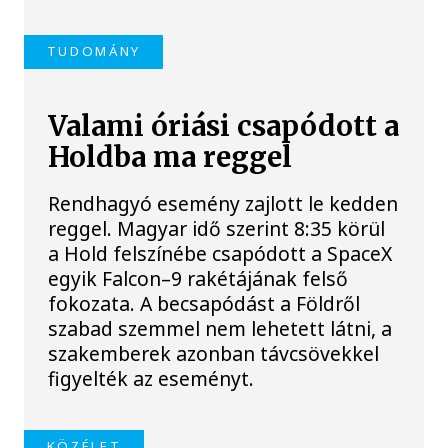
TUDOMÁNY
Valami óriási csapódott a
Holdba ma reggel
Rendhagyó esemény zajlott le kedden
reggel. Magyar idő szerint 8:35 körül
a Hold felszínébe csapódott a SpaceX
egyik Falcon–9 rakétájának felső
fokozata. A becsapódást a Földről
szabad szemmel nem lehetett látni, a
szakemberek azonban távcsövekkel
figyelték az eseményt.
KÖZÉLET