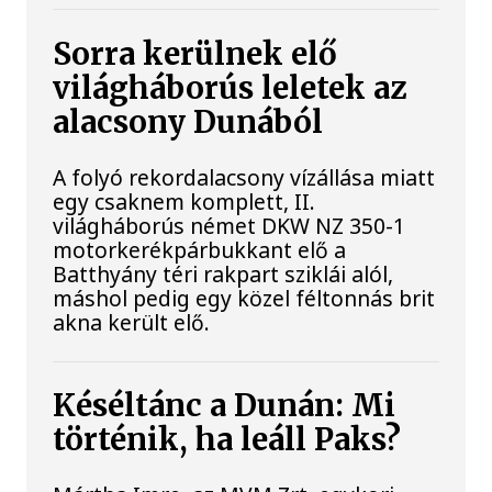
Sorra kerülnek elő
világháborús leletek az
alacsony Dunából
A folyó rekordalacsony vízállása miatt
egy csaknem komplett, II.
világháborús német DKW NZ 350-1
motorkerékpárbukkant elő a
Batthyány téri rakpart sziklái alól,
máshol pedig egy közel féltonnás brit
akna került elő.
Késéltánc a Dunán: Mi
történik, ha leáll Paks?