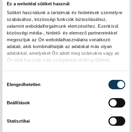
a parlament jövő kedden válassza
Ez a weboldal sütiket használ
meg az új köztársasági elnököt.
Sütiket használunk a tartalmak és hirdetések személyre
szabásához, közösségi funkciók biztosításához,
valamint weboldalforgalmunk elemzéséhez. Ezenkívül
Valami óriási csapódott a
közösségi média-, hirdető- és elemező partnereinkkel
megosztjuk az Ön weboldalhasználatra vonatkozó
Holdba ma reggel
adatait, akik kombinálhatják az adatokat más olyan
adatokkal, amelyeket Ön adott meg számukra vagy az
Rendhagyó esemény zajlott le kedden
Ön által használt más szolgáltatásokból gyűjtöttek.
reggel. Magyar idő szerint 8:35 körül
a Hold felszínébe csapódott a SpaceX
egyik Falcon–9 rakétájának felső
Hozzájárulás kiválasztása
fokozata. A becsapódást a Földről
Elengedhetetlen
szabad szemmel nem lehetett látni, a
szakemberek azonban távcsövekkel
figyelték az eseményt.
Beállítások
Statisztikai
Rekordok Európában –