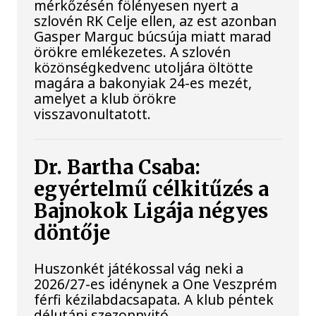
mérkőzésén fölényesen nyert a
szlovén RK Celje ellen, az est azonban
Gasper Marguc búcsúja miatt marad
örökre emlékezetes. A szlovén
közönségkedvenc utoljára öltötte
magára a bakonyiak 24-es mezét,
amelyet a klub örökre
visszavonultatott.
Dr. Bartha Csaba:
egyértelmű célkitűzés a
Bajnokok Ligája négyes
döntője
Huszonkét játékossal vág neki a
2026/27-es idénynek a One Veszprém
férfi kézilabdacsapata. A klub péntek
délutáni szezonnyitó