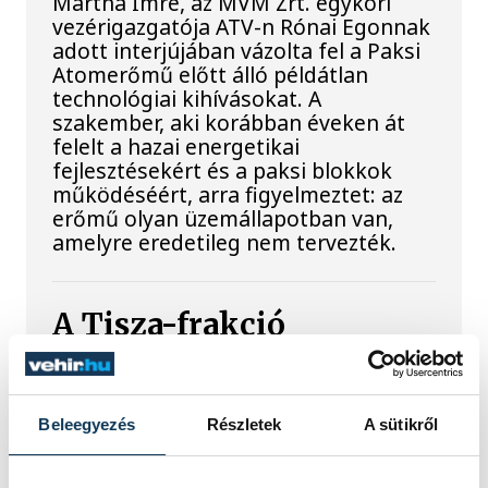
Mártha Imre, az MVM Zrt. egykori
vezérigazgatója ATV-n Rónai Egonnak
adott interjújában vázolta fel a Paksi
Atomerőmű előtt álló példátlan
technológiai kihívásokat. A
szakember, aki korábban éveken át
felelt a hazai energetikai
fejlesztésekért és a paksi blokkok
működéséért, arra figyelmeztet: az
erőmű olyan üzemállapotban van,
amelyre eredetileg nem tervezték.
A Tisza-frakció
kezdeményezte, hogy
jövő kedden legyen az
államfőválasztás
Beleegyezés
Részletek
A sütikről
A Tisza-frakció kezdeményezte, hogy