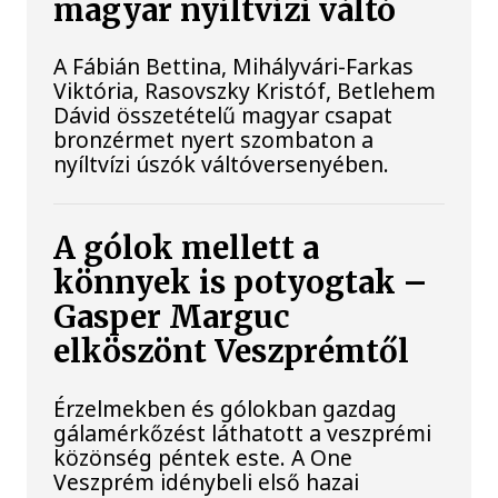
magyar nyíltvízi váltó
A Fábián Bettina, Mihályvári-Farkas
Viktória, Rasovszky Kristóf, Betlehem
Dávid összetételű magyar csapat
bronzérmet nyert szombaton a
nyíltvízi úszók váltóversenyében.
A gólok mellett a
könnyek is potyogtak –
Gasper Marguc
elköszönt Veszprémtől
Érzelmekben és gólokban gazdag
gálamérkőzést láthatott a veszprémi
közönség péntek este. A One
Veszprém idénybeli első hazai