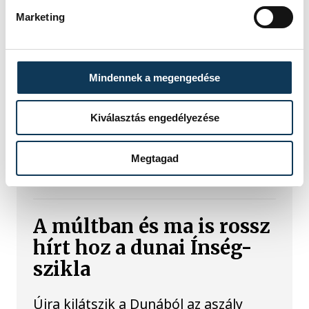
Magyarország a
Marketing
legforróbb, Angliában
szárazság tombol
Mindennek a megengedése
Rá sem ismerünk Európára,
kontinensszerte rekordokat dönt a
hőség. Magyarország a legforróbb
Kiválasztás engedélyezése
országok közé került, miközben az
Egyesült Királyságban olyan száraz
júliust mértek, amilyenre 155 éve nem
Megtagad
volt példa.
A múltban és ma is rossz
hírt hoz a dunai Ínség-
szikla
Újra kilátszik a Dunából az aszály