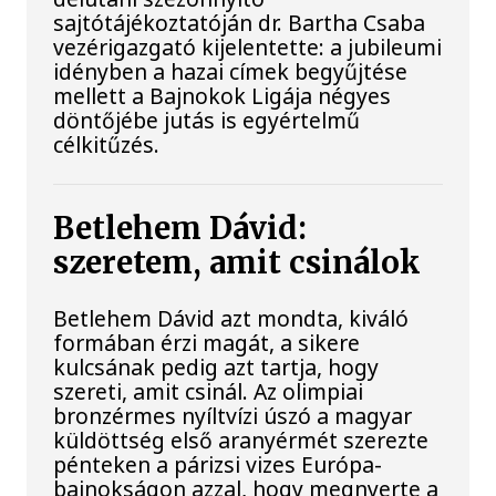
sajtótájékoztatóján dr. Bartha Csaba
vezérigazgató kijelentette: a jubileumi
idényben a hazai címek begyűjtése
mellett a Bajnokok Ligája négyes
döntőjébe jutás is egyértelmű
célkitűzés.
Betlehem Dávid:
szeretem, amit csinálok
Betlehem Dávid azt mondta, kiváló
formában érzi magát, a sikere
kulcsának pedig azt tartja, hogy
szereti, amit csinál. Az olimpiai
bronzérmes nyíltvízi úszó a magyar
küldöttség első aranyérmét szerezte
pénteken a párizsi vizes Európa-
bajnokságon azzal, hogy megnyerte a