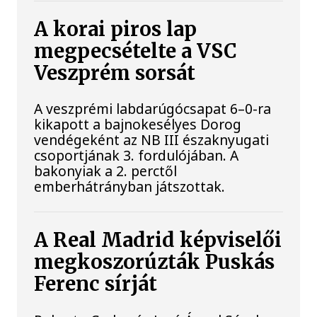
A korai piros lap
megpecsételte a VSC
Veszprém sorsát
A veszprémi labdarúgócsapat 6–0-ra
kikapott a bajnokesélyes Dorog
vendégeként az NB III északnyugati
csoportjának 3. fordulójában. A
bakonyiak a 2. perctől
emberhátrányban játszottak.
A Real Madrid képviselői
megkoszorúzták Puskás
Ferenc sírját