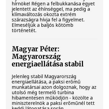
hírnöke! Régen a felbukkanása egyet
jelentett az éhínséggel, ma pedig a
klímaváltozás okozta extrém
szárazságra hívja fel a figyelmet.
Elmeséljük a baljós kőtömb
történetét.
Magyar Péter:
Magyarország
energiaellátása stabil
Jelenleg stabil Magyarország
energiaellátása, a paksi erőmű
munkatársai azon dolgoznak, hogy az
utolsó még termelő turbina
hibamentesen működjön - közölte a
miniszterelnök a paksi erőműnél tett
keddi látogatása során.