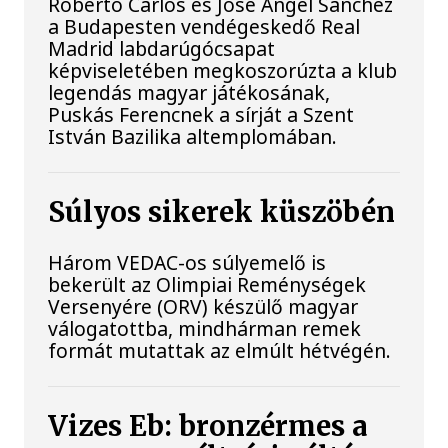
Roberto Carlos és José Ángel Sánchez
a Budapesten vendégeskedő Real
Madrid labdarúgócsapat
képviseletében megkoszorúzta a klub
legendás magyar játékosának,
Puskás Ferencnek a sírját a Szent
István Bazilika altemplomában.
Súlyos sikerek küszöbén
Három VEDAC-os súlyemelő is
bekerült az Olimpiai Reménységek
Versenyére (ORV) készülő magyar
válogatottba, mindhárman remek
formát mutattak az elmúlt hétvégén.
Vizes Eb: bronzérmes a