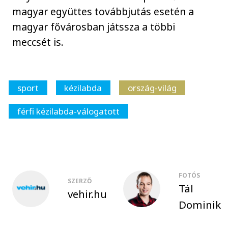
magyar együttes továbbjutás esetén a
magyar fővárosban játssza a többi
meccsét is.
sport
kézilabda
ország-világ
férfi kézilabda-válogatott
FOTÓS
SZERZŐ
Tál
vehir.hu
Dominik