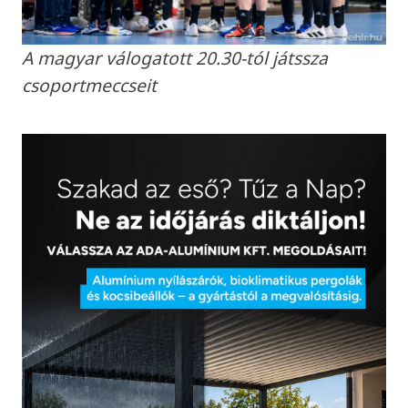
A magyar válogatott 20.30-tól játssza
csoportmeccseit