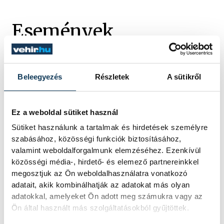
Események
Beleegyezés
Részletek
A sütikről
SOROZAT
FÉRFI KÉZILABDA VB-
SELEJTEZŐ, 2026
HAZAI
MAGYARORSZÁG
Ez a weboldal sütiket használ
VENDÉG
SZERBIA
IDŐPONT
2026. MÁJUS 17. 17:30
Sütiket használunk a tartalmak és hirdetések személyre
HELYSZÍN
ONE VESZPRÉM ARÉNA
szabásához, közösségi funkciók biztosításához,
EREDMÉNY
31-30
valamint weboldalforgalmunk elemzéséhez. Ezenkívül
közösségi média-, hirdető- és elemező partnereinkkel
RÉSZLETEK
megosztjuk az Ön weboldalhasználatra vonatkozó
adatait, akik kombinálhatják az adatokat más olyan
adatokkal, amelyeket Ön adott meg számukra vagy az
Ön által használt más szolgáltatásokból gyűjtöttek.