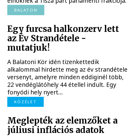
elnöknek a Tisza párt parlamenti frakciója.
BALATON
Egy furcsa halkonzerv lett
az Év Strandétele -
mutatjuk!
A Balatoni Kör idén tizenkettedik
alkalommal hirdette meg az év strandétele
versenyt, amelyre minden eddiginél több,
22 vendéglátóhely 44 étellel indult. Egy
fonyódi hely nyert...
KÖZÉLET
Meglepték az elemzőket a
júliusi inflációs adatok