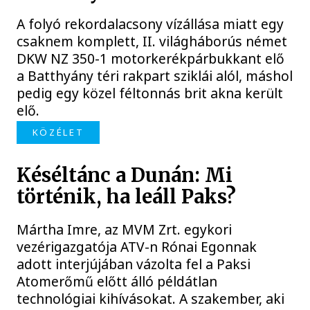
A folyó rekordalacsony vízállása miatt egy
csaknem komplett, II. világháborús német
DKW NZ 350-1 motorkerékpárbukkant elő
a Batthyány téri rakpart sziklái alól, máshol
pedig egy közel féltonnás brit akna került
elő.
KÖZÉLET
Késéltánc a Dunán: Mi
történik, ha leáll Paks?
Mártha Imre, az MVM Zrt. egykori
vezérigazgatója ATV-n Rónai Egonnak
adott interjújában vázolta fel a Paksi
Atomerőmű előtt álló példátlan
technológiai kihívásokat. A szakember, aki