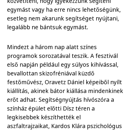
közvetíteni, hogy igyekezzünk segíteni
egymást vagy ha erre nincs lehetőségünk,
esetleg nem akarunk segítséget nyújtani,
legalább ne bántsuk egymást.
Mindezt a három nap alatt színes
programok sorozatával teszik. A fesztivál
első napján például egy súlyos kihívással,
bevallottan skizofréniával küzdő
festőművész, Oravetz Dániel képeiből nyílt
kiállítás, akinek bátor kiállása mindenkinek
erőt adhat. Segítségnyújtás hívószóra a
színház épület előtti Dísz téren a
legkisebbek készíthették el
aszfaltrajzaikat, Kardos Klára pszichológus