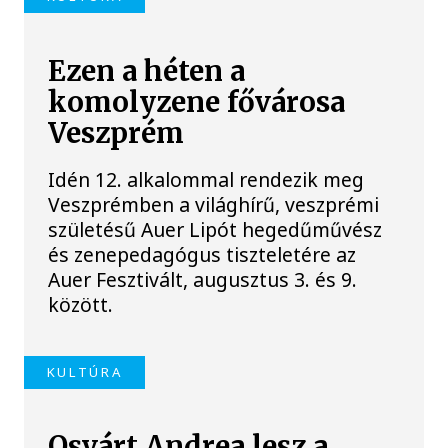
Ezen a héten a
komolyzene fővárosa
Veszprém
Idén 12. alkalommal rendezik meg
Veszprémben a világhírű, veszprémi
születésű Auer Lipót hegedűművész
és zenepedagógus tiszteletére az
Auer Fesztivált, augusztus 3. és 9.
között.
KULTÚRA
Osvárt Andrea lesz a