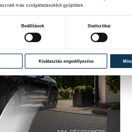
sznált más szolgáltatásokból gyűjtöttek.
Beállítások
Statisztikai
Kiválasztás engedélyezése
Min