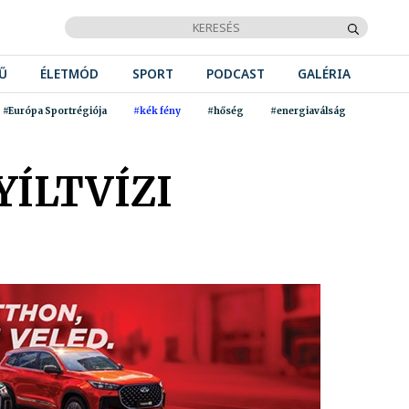
Ű
ÉLETMÓD
SPORT
PODCAST
GALÉRIA
#Európa Sportrégiója
#kék fény
#hőség
#energiaválság
ÍLTVÍZI