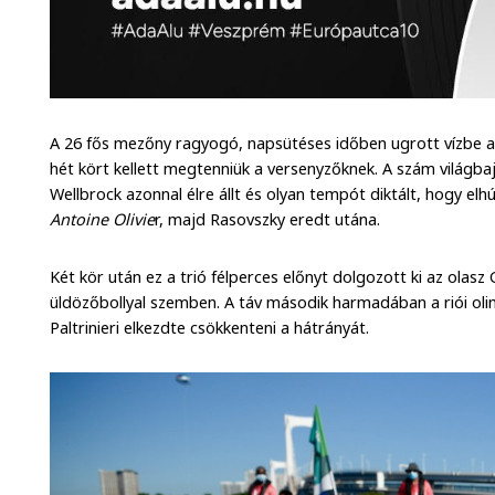
A 26 fős mezőny ragyogó, napsütéses időben ugrott vízbe a T
hét kört kellett megtenniük a versenyzőknek. A szám világba
Wellbrock azonnal élre állt és olyan tempót diktált, hogy elhúz
Antoine Olivie
r, majd Rasovszky eredt utána.
Két kör után ez a trió félperces előnyt dolgozott ki az olasz G
üldözőbollyal szemben. A táv második harmadában a riói o
Paltrinieri elkezdte csökkenteni a hátrányát.