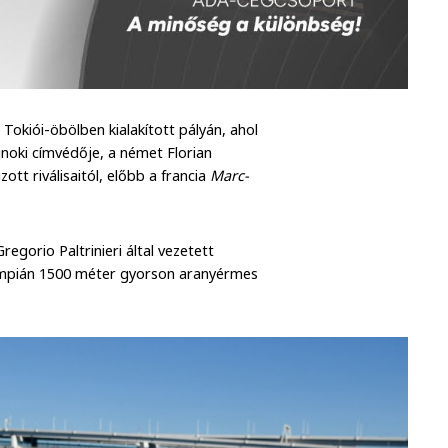
okiói-öbölben kialakított pályán, ahol
jnoki címvédője, a német Florian
ott riválisaitól, előbb a francia
Marc-
regorio Paltrinieri által vezetett
limpián 1500 méter gyorson aranyérmes