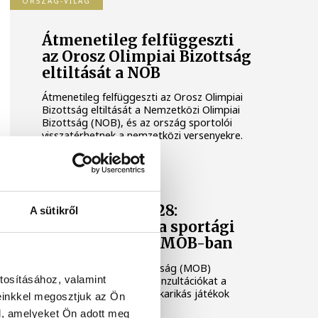
ORSZÁG-VILÁG
Átmenetileg felfüggeszti
az Orosz Olimpiai Bizottság
eltiltását a NOB
Átmenetileg felfüggeszti az Orosz Olimpiai
Bizottság eltiltását a Nemzetközi Olimpiai
Bizottság (NOB), és az ország sportolói
visszatérhetnek a nemzetközi versenyekre.
LOS ANGELES 2028
Los Angeles 2028:
A sütikről
megkezdődtek a sportági
konzultációk a MOB-ban
A Magyar Olimpiai Bizottság (MOB)
tosításához, valamint
megkezdte a sportági konzultációkat a
2028-as Los Angeles-i ötkarikás játékok
einkkel megosztjuk az Ön
előtt.
l, amelyeket Ön adott meg