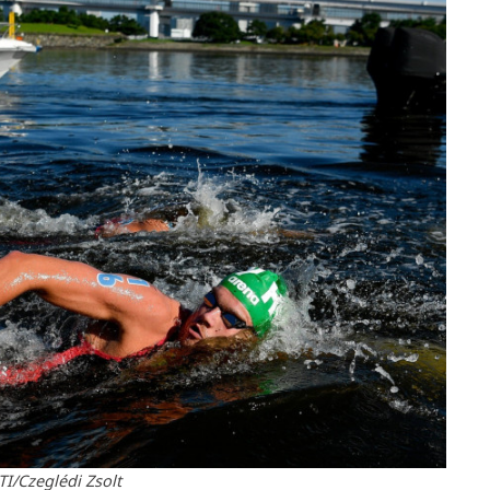
TI/Czeglédi Zsolt