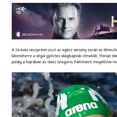
A 24 éves veszprémi úszó az egész verseny során az élmező
kilométerre a végül győztes világbajnoki címvédő, Florian We
pedig a hajrában az olasz Gregorio Paltrinierit megelőzve m