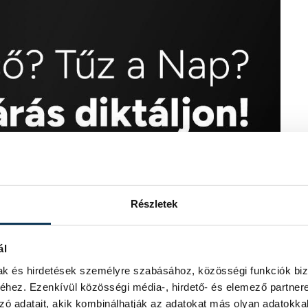
Részletek
ál
mak és hirdetések személyre szabásához, közösségi funkciók biz
hez. Ezenkívül közösségi média-, hirdető- és elemező partner
zó adatait, akik kombinálhatják az adatokat más olyan adatokka