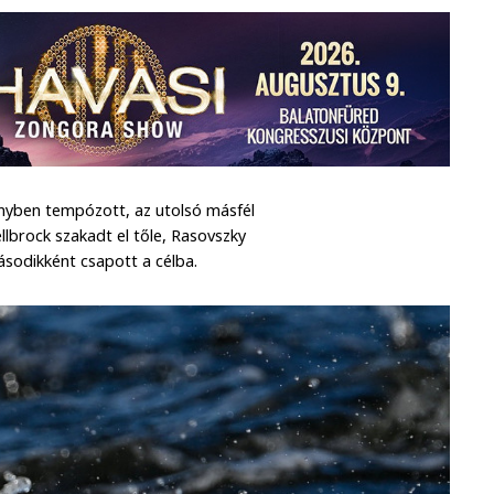
nyben tempózott, az utolsó másfél
llbrock szakadt el tőle, Rasovszky
ásodikként csapott a célba.