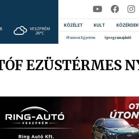
KÖZÉLET
KULT
KÖZÉRDEK
VESZPRÉM
8.
26°C
#Pannon Egyetem
#programajánló
TÓF EZÜSTÉRMES NY