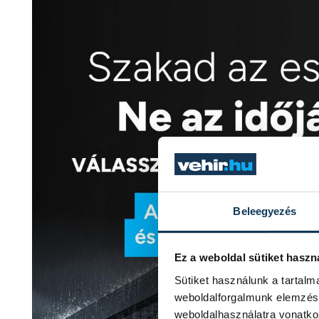
Beleegyezés
Ez a weboldal sütiket haszn
Sütiket használunk a tartal
weboldalforgalmunk elemzésé
weboldalhasználatra vonatko