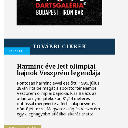
TOVÁBBI CIKKEK
KÖZÉLET
Harminc éve lett olimpiai
bajnok Veszprém legendája
Pontosan harminc évvel ezelőtt, 1996. július
28-án írta be magát a sporttörténelembe
Veszprém olimpiai bajnoka. Kiss Balázs az
atlantai nyári játékokon 81,24 méteres
dobással megnyerte a férfi kalapácsvetés
döntőjét, ezzel Magyarország és Veszprém
egyik legnagyobb atlétikai sikerét aratta.