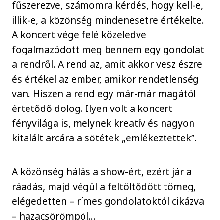
fűszerezve, számomra kérdés, hogy kell-e,
illik-e, a közönség mindenesetre értékelte.
A koncert vége felé közeledve
fogalmazódott meg bennem egy gondolat
a rendről. A rend az, amit akkor vesz észre
és értékel az ember, amikor rendetlenség
van. Hiszen a rend egy már-már magától
értetődő dolog. Ilyen volt a koncert
fényvilága is, melynek kreatív és nagyon
kitalált arcára a sötétek „emlékeztettek”.
A közönség hálás a show-ért, ezért jár a
ráadás, majd végül a feltöltődött tömeg,
elégedetten – rímes gondolatoktól cikázva
– hazacsörömpöl…