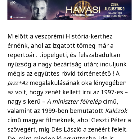
Mielőtt a veszprémi História-kerthez
érnénk, ahol az izgatott tömeg már a
repertoárt tippelgeti, és felszabadultan
nyüzsög a nagy bezártság után; induljunk
mégis az együttes rövid történetétől! A
Jazz+Az
megalakulásának oka lényegében
az volt, hogy zenét kellett írni az 1997-es –
nagy sikerű –
A miniszter félrelép
című,
valamint az 1999-ben bemutatott
Kalózok
című magyar filmeknek, ahol Geszti Péter a
szövegért, míg Dés László a zenéért felelt.
De, mint minden jó együttesbe, ide is