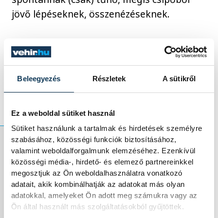
jövő lépéseknek, összenézéseknek.
Az első katarzis élmény – számomra –
Behumi Dóri fuvolaszólója volt, de nem
hinném, hogy ezzel egyedül lennék, talán a
Beleegyezés
Részletek
A sütikről
közönség is ezt díjazta legjobban.
Ez a weboldal sütiket használ
Sütiket használunk a tartalmak és hirdetések személyre
szabásához, közösségi funkciók biztosításához,
valamint weboldalforgalmunk elemzéséhez. Ezenkívül
Később megható,
közösségi média-, hirdető- és elemező partnereinkkel
megosztjuk az Ön weboldalhasználatra vonatkozó
magasztos
adatait, akik kombinálhatják az adatokat más olyan
adatokkal, amelyeket Ön adott meg számukra vagy az
éneklések, régi
Ön által használt más szolgáltatásokból gyűjtöttek.