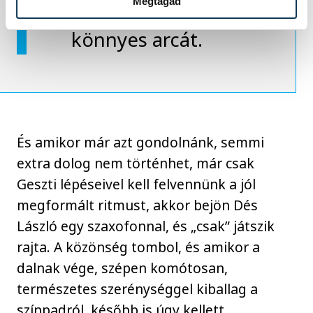
pörgős, már nem
Megtagad
könnyes arcát.
És amikor már azt gondolnánk, semmi
extra dolog nem történhet, már csak
Geszti lépéseivel kell felvennünk a jól
megformált ritmust, akkor bejön Dés
László egy szaxofonnal, és „csak” játszik
rajta. A közönség tombol, és amikor a
dalnak vége, szépen komótosan,
természetes szerénységgel kiballag a
színpadról, később is úgy kellett