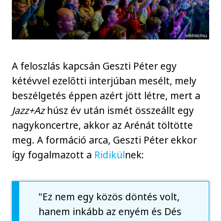
A feloszlás kapcsán Geszti Péter egy
kétévvel ezelőtti interjúban mesélt, mely
beszélgetés éppen azért jött létre, mert a
Jazz+Az
húsz év után ismét összeállt egy
nagykoncertre, akkor az Arénát töltötte
meg. A formáció arca, Geszti Péter ekkor
így fogalmazott a
Ridikül
nek:
"Ez nem egy közös döntés volt,
hanem inkább az enyém és Dés