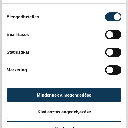
sztorik, emberi
Hozzájárulás kiválasztása
sorsok –
Elengedhetetlen
összepakolt
Beállítások
bőröndök –
Statisztikai
története mélyíti a
műsort, miközben
Marketing
kellően jó
dramaturgiai
Mindennek a megengedése
érzékkel nyerik
Kiválasztás engedélyezése
vissza a közönség