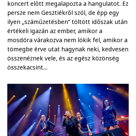
koncert előtt megalapozta a hangulatot. Ez
persze nem Gesztiékről szól, de épp egy
ilyen „száműzetésben” töltött időszak után
értékeli igazán az ember, amikor a
mosdóra várakozva nem lökik fel, amikor a
tömegbe érve utat hagynak neki, kedvesen
összenéznek vele, és az egész közönség
összekacsint…