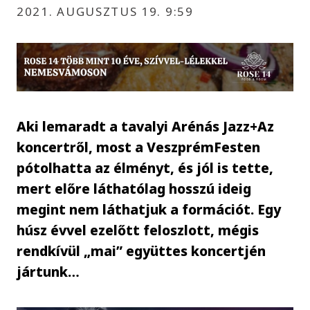
2021. AUGUSZTUS 19. 9:59
Aki lemaradt a tavalyi Arénás Jazz+Az
koncertről, most a VeszprémFesten
pótolhatta az élményt, és jól is tette,
mert előre láthatólag hosszú ideig
megint nem láthatjuk a formációt. Egy
húsz évvel ezelőtt feloszlott, mégis
rendkívül „mai” együttes koncertjén
jártunk…