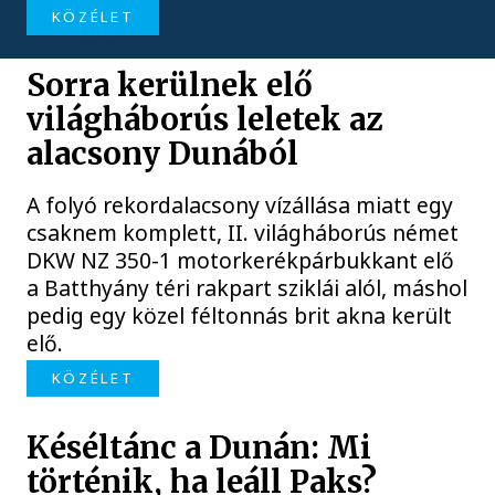
KÖZÉLET
Sorra kerülnek elő
világháborús leletek az
alacsony Dunából
A folyó rekordalacsony vízállása miatt egy
csaknem komplett, II. világháborús német
DKW NZ 350-1 motorkerékpárbukkant elő
a Batthyány téri rakpart sziklái alól, máshol
pedig egy közel féltonnás brit akna került
elő.
KÖZÉLET
Késéltánc a Dunán: Mi
történik, ha leáll Paks?