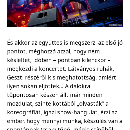
És akkor az együttes is megszerzi az első jó
pontot, méghozzá azzal, hogy nem
késleltet, időben – pontban kilenckor –
megkezdi a koncertet. Látványos ruhák,
Geszti részéről kis meghatottság, amiért
ilyen sokan eljöttek… A dalokra
tűpontosan készen állt már minden
mozdulat, szinte kottából „olvasták” a
koreográfiát, igazi show-hangulat, érzi az
ember, hogy mennyi munka, készülés van a
spontánnak (csak) tűnő, mégis csípőből