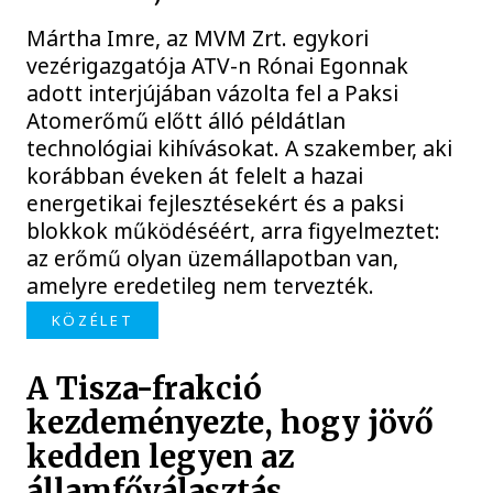
Mártha Imre, az MVM Zrt. egykori
vezérigazgatója ATV-n Rónai Egonnak
adott interjújában vázolta fel a Paksi
Atomerőmű előtt álló példátlan
technológiai kihívásokat. A szakember, aki
korábban éveken át felelt a hazai
energetikai fejlesztésekért és a paksi
blokkok működéséért, arra figyelmeztet:
az erőmű olyan üzemállapotban van,
amelyre eredetileg nem tervezték.
KÖZÉLET
A Tisza-frakció
kezdeményezte, hogy jövő
kedden legyen az
államfőválasztás