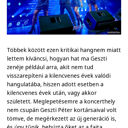
Többek között ezen kritikai hangnem miatt
lettem kíváncsi, hogyan hat ma Geszti
zenéje például arra, akit nem tud
visszarepíteni a kilencvenes évek valódi
hangulatába, hiszen adott esetben a
kilencvenes évek után, vagy akkor
született. Meglepetésemre a koncerthely
nem csupán Geszti Péter kortársaival volt
tömve, de megérkezett az új generáció is,
és úgy tűnik, behúzta őket az a fajta