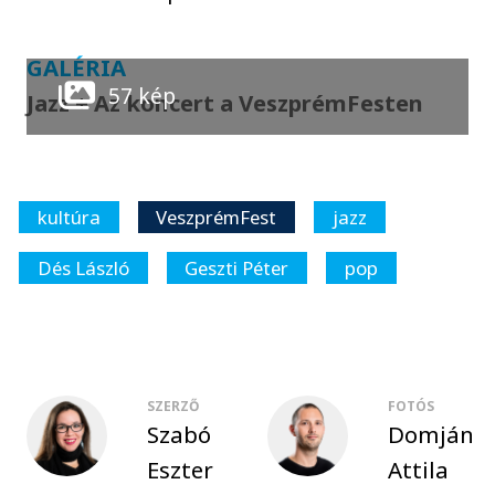
GALÉRIA
57 kép
Jazz + Az koncert a VeszprémFesten
kultúra
VeszprémFest
jazz
Dés László
Geszti Péter
pop
SZERZŐ
FOTÓS
Szabó
Domján
Eszter
Attila