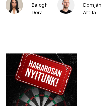
Balogh
Domján
Dóra
Attila