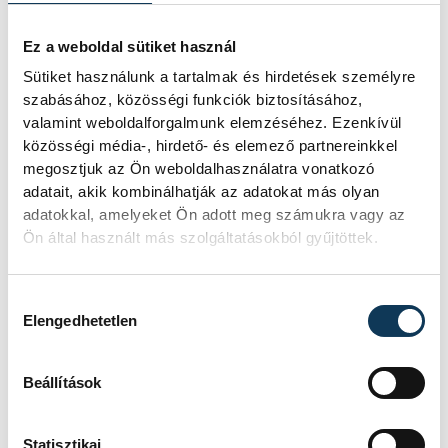
Kirsten és Kelli-Leigh – megjelenésükben is
karakteresek voltak: extravagáns, mégis
Ez a weboldal sütiket használ
ízléses ruhákban, vagány és elegáns
Sütiket használunk a tartalmak és hirdetések személyre
stílusban álltak a színpadon. Az ő
szabásához, közösségi funkciók biztosításához,
valamint weboldalforgalmunk elemzéséhez. Ezenkívül
jelenlétük különösen fontos egy olyan
közösségi média-, hirdető- és elemező partnereinkkel
zeneiparban, ahol gyakran háttérbe
megosztjuk az Ön weboldalhasználatra vonatkozó
szorulnak a hangszeres női zenészek. A
adatait, akik kombinálhatják az adatokat más olyan
Clean Bandit koncertje egyszerre volt egy
adatokkal, amelyeket Ön adott meg számukra vagy az
Ön által használt más szolgáltatásokból gyűjtöttek.
könnyed feminista állásfoglalás és a
professzionális zenei teljesítmény ünnepe.
Hozzájárulás kiválasztása
Elengedhetetlen
A VeszprémFest mindig is törekedett arra,
hogy a sokszínűség és a minőség kéz a
Beállítások
kézben járjon, a Clean Bandit koncertje
pedig ezt a küldetést talán a lehető
Statisztikai