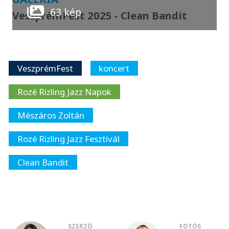
63 kép
VeszprémFest 2025 - Clean Bandit
VeszprémFest
koncert
Rozé Rizling Jazz Napok
Mészáros Zoltán
Rozé Rizling Jazz Fesztivál
Clean Bandit
SZERZŐ
FOTÓS