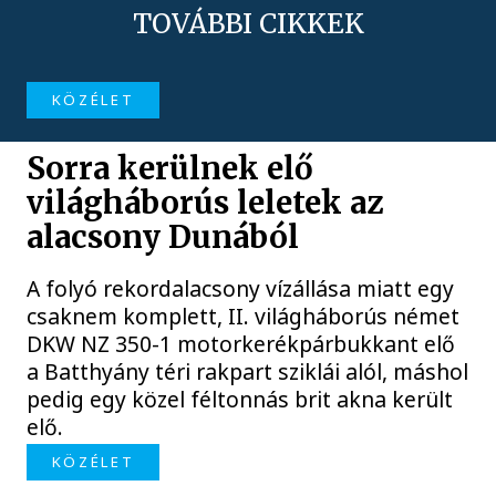
TOVÁBBI CIKKEK
KÖZÉLET
Sorra kerülnek elő
világháborús leletek az
alacsony Dunából
A folyó rekordalacsony vízállása miatt egy
csaknem komplett, II. világháborús német
DKW NZ 350-1 motorkerékpárbukkant elő
a Batthyány téri rakpart sziklái alól, máshol
pedig egy közel féltonnás brit akna került
elő.
KÖZÉLET