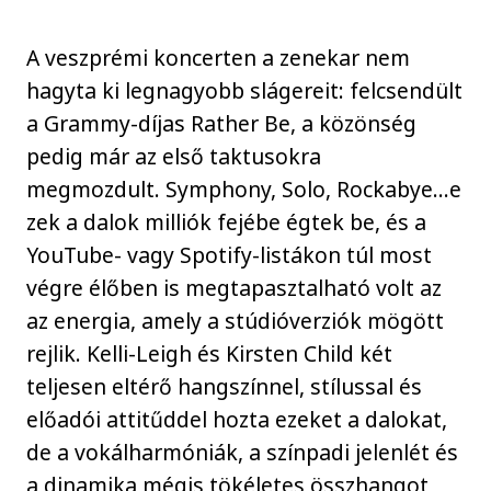
A veszprémi koncerten a zenekar nem
hagyta ki legnagyobb slágereit: felcsendült
a Grammy-díjas Rather Be, a közönség
pedig már az első taktusokra
megmozdult. Symphony, Solo, Rockabye...e
zek a dalok milliók fejébe égtek be, és a
YouTube- vagy Spotify-listákon túl most
végre élőben is megtapasztalható volt az
az energia, amely a stúdióverziók mögött
rejlik. Kelli-Leigh és Kirsten Child két
teljesen eltérő hangszínnel, stílussal és
előadói attitűddel hozta ezeket a dalokat,
de a vokálharmóniák, a színpadi jelenlét és
a dinamika mégis tökéletes összhangot