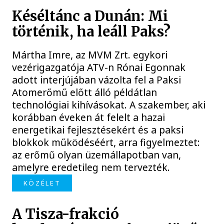
Késéltánc a Dunán: Mi
történik, ha leáll Paks?
Mártha Imre, az MVM Zrt. egykori
vezérigazgatója ATV-n Rónai Egonnak
adott interjújában vázolta fel a Paksi
Atomerőmű előtt álló példátlan
technológiai kihívásokat. A szakember, aki
korábban éveken át felelt a hazai
energetikai fejlesztésekért és a paksi
blokkok működéséért, arra figyelmeztet:
az erőmű olyan üzemállapotban van,
amelyre eredetileg nem tervezték.
KÖZÉLET
A Tisza-frakció