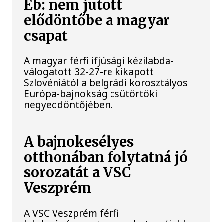
Eb: nem jutott
elődöntőbe a magyar
csapat
A magyar férfi ifjúsági kézilabda-
válogatott 32-27-re kikapott
Szlovéniától a belgrádi korosztályos
Európa-bajnokság csütörtöki
negyeddöntőjében.
A bajnokesélyes
otthonában folytatná jó
sorozatát a VSC
Veszprém
A VSC Veszprém férfi