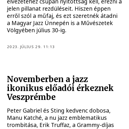
élvezetéhez csupán nyitottság kell, érezni a
jelen pillanat rezdüléseit. Hiszen éppen
erről szól a műfaj, és ezt szeretnék átadni
a Magyar Jazz Ünnepén is a Művészetek
Völgyében július 30-ig.
2023. JÚLIUS 29. 11:13
Novemberben a jazz
ikonikus előadói érkeznek
Veszprémbe
Peter Gabriel és Sting kedvenc dobosa,
Manu Katché, a nu jazz emblematikus
trombitása, Erik Truffaz, a Grammy-díjas