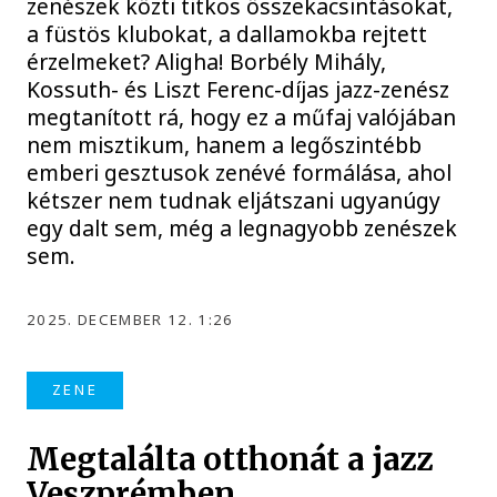
zenészek közti titkos összekacsintásokat,
a füstös klubokat, a dallamokba rejtett
érzelmeket? Aligha! Borbély Mihály,
Kossuth- és Liszt Ferenc-díjas jazz-zenész
megtanított rá, hogy ez a műfaj valójában
nem misztikum, hanem a legőszintébb
emberi gesztusok zenévé formálása, ahol
kétszer nem tudnak eljátszani ugyanúgy
egy dalt sem, még a legnagyobb zenészek
sem.
2025. DECEMBER 12. 1:26
ZENE
Megtalálta otthonát a jazz
Veszprémben