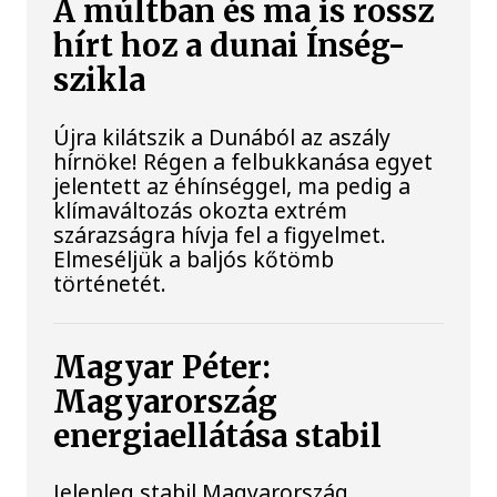
A múltban és ma is rossz
hírt hoz a dunai Ínség-
szikla
Újra kilátszik a Dunából az aszály
hírnöke! Régen a felbukkanása egyet
jelentett az éhínséggel, ma pedig a
klímaváltozás okozta extrém
szárazságra hívja fel a figyelmet.
Elmeséljük a baljós kőtömb
történetét.
Magyar Péter:
Magyarország
energiaellátása stabil
Jelenleg stabil Magyarország