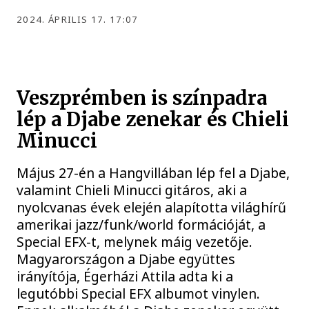
2024. ÁPRILIS 17. 17:07
Veszprémben is színpadra
lép a Djabe zenekar és Chieli
Minucci
Május 27-én a Hangvillában lép fel a Djabe,
valamint Chieli Minucci gitáros, aki a
nyolcvanas évek elején alapította világhírű
amerikai jazz/funk/world formációját, a
Special EFX-t, melynek máig vezetője.
Magyarországon a Djabe együttes
irányítója, Égerházi Attila adta ki a
legutóbbi Special EFX albumot vinylen.