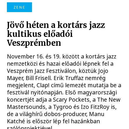
ZENE
Jövő héten a kortárs jazz
kultikus előadói
Veszprémben
November 16. és 19. között a kortárs jazz
nemzetközi és hazai előadói lépnek fel a
Veszprém Jazz Fesztiválon, köztük Jojo
Mayer, Bill Frisell. Erik Truffaz nemrég
megjelent, Clap! című lemezét mutatja be a
fesztivál nyitónapján. Első magyarországi
koncertjét adja a Scary Pockets, a The New
Mastersounds, a Tygroo és Izo FitzRoy is,
de a világhírű dobos-producer, Manu
Katché is először lép fel hazánkban
szólóprojektjével.