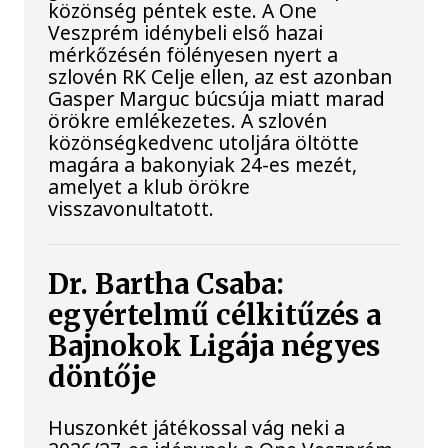
közönség péntek este. A One
Veszprém idénybeli első hazai
mérkőzésén fölényesen nyert a
szlovén RK Celje ellen, az est azonban
Gasper Marguc búcsúja miatt marad
örökre emlékezetes. A szlovén
közönségkedvenc utoljára öltötte
magára a bakonyiak 24-es mezét,
amelyet a klub örökre
visszavonultatott.
Dr. Bartha Csaba:
egyértelmű célkitűzés a
Bajnokok Ligája négyes
döntője
Huszonkét játékossal vág neki a