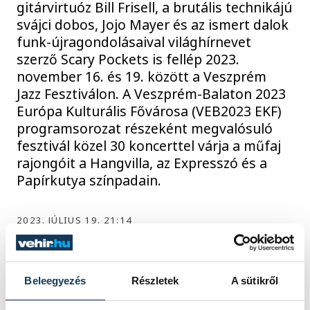
gitárvirtuóz Bill Frisell, a brutális technikájú
svájci dobos, Jojo Mayer és az ismert dalok
funk-újragondolásaival világhírnevet
szerző Scary Pockets is fellép 2023.
november 16. és 19. között a Veszprém
Jazz Fesztiválon. A Veszprém-Balaton 2023
Európa Kulturális Fővárosa (VEB2023 EKF)
programsorozat részeként megvalósuló
fesztivál közel 30 koncerttel várja a műfaj
rajongóit a Hangvilla, az Expresszó és a
Papírkutya színpadain.
2023. JÚLIUS 19. 21:14
VESZPRÉMFEST
Beleegyezés
Részletek
A sütikről
Ha már visszatérés, akkor