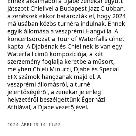
Ennek alkalmából a Djabe zenekar együtt
játszott Chielivel a Budapest Jazz Clubban,
a zenészek ekkor határozták el, hogy 2024
májusában közös turnéra indulnak. Ennek
egyik állomása a veszprémi Hangvilla. A
koncertsorozat a Tour of Waterfalls címet
kapta. A Djabénak és Chielinek is van egy
Waterfall című kompozíciója, a két
szerzemény foglalja keretbe a műsort,
melyben Chieli Minucci, Djabe és Special
EFX számok hangzanak majd el. A
veszprémi állomásról, a turné
jelentőségéről, a zenekar jelenlegi
helyzetéről beszélgettünk Égerházi
Attilával, a Djabe vezetőjével.
2024. ÁPRILIS 14. 11:52