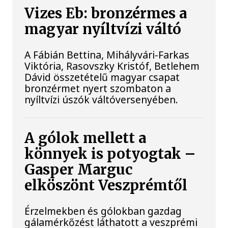
Vizes Eb: bronzérmes a
magyar nyíltvízi váltó
A Fábián Bettina, Mihályvári-Farkas
Viktória, Rasovszky Kristóf, Betlehem
Dávid összetételű magyar csapat
bronzérmet nyert szombaton a
nyíltvízi úszók váltóversenyében.
A gólok mellett a
könnyek is potyogtak –
Gasper Marguc
elköszönt Veszprémtől
Érzelmekben és gólokban gazdag
gálamérkőzést láthatott a veszprémi