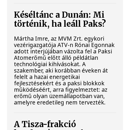
Késéltánc a Dunán: Mi
történik, ha leáll Paks?
Mártha Imre, az MVM Zrt. egykori
vezérigazgatója ATV-n Rónai Egonnak
adott interjújában vázolta fel a Paksi
Atomerőmű előtt álló példátlan
technológiai kihívásokat. A
szakember, aki korábban éveken át
felelt a hazai energetikai
fejlesztésekért és a paksi blokkok
működéséért, arra figyelmeztet: az
erőmű olyan üzemállapotban van,
amelyre eredetileg nem tervezték.
A Tisza-frakció