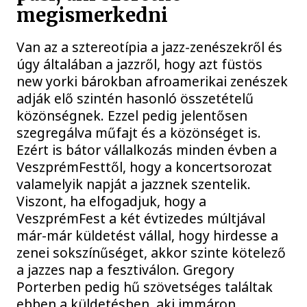
megismerkedni
Van az a sztereotípia a jazz-zenészekről és
úgy általában a jazzről, hogy azt füstös
new yorki bárokban afroamerikai zenészek
adják elő szintén hasonló összetételű
közönségnek. Ezzel pedig jelentősen
szegregálva műfajt és a közönséget is.
Ezért is bátor vállalkozás minden évben a
VeszprémFesttől, hogy a koncertsorozat
valamelyik napját a jazznek szentelik.
Viszont, ha elfogadjuk, hogy a
VeszprémFest a két évtizedes múltjával
már-már küldetést vállal, hogy hirdesse a
zenei sokszínűséget, akkor szinte kötelező
a jazzes nap a fesztiválon. Gregory
Porterben pedig hű szövetséges találtak
ebben a küldetésben, aki immáron