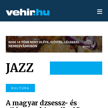
JAZZ
KULTÚRA
A magyar dzsessz- és