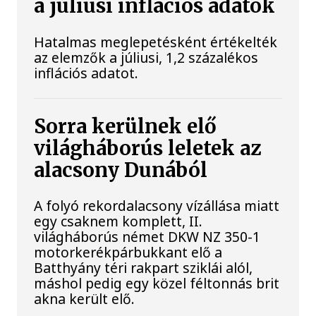
a júliusi inflációs adatok
Hatalmas meglepetésként értékelték
az elemzők a júliusi, 1,2 százalékos
inflációs adatot.
Sorra kerülnek elő
világháborús leletek az
alacsony Dunából
A folyó rekordalacsony vízállása miatt
egy csaknem komplett, II.
világháborús német DKW NZ 350-1
motorkerékpárbukkant elő a
Batthyány téri rakpart sziklái alól,
máshol pedig egy közel féltonnás brit
akna került elő.