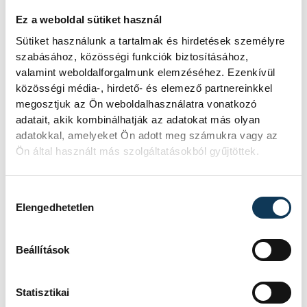
üssön rendesen!
Ez a weboldal sütiket használ
Sütiket használunk a tartalmak és hirdetések személyre
Aki lemaradt a tavalyi Arénás Jazz+Az
szabásához, közösségi funkciók biztosításához,
koncertről, most a VeszprémFesten
valamint weboldalforgalmunk elemzéséhez. Ezenkívül
pótolhatta az élményt, és jól is tette, mert
közösségi média-, hirdető- és elemező partnereinkkel
előre láthatólag hosszú ideig megint nem
megosztjuk az Ön weboldalhasználatra vonatkozó
láthatjuk a formációt. Egy húsz évvel
adatait, akik kombinálhatják az adatokat más olyan
ezelőtt feloszlott, mégis rendkívül „mai”
adatokkal, amelyeket Ön adott meg számukra vagy az
együttes koncertjén jártunk…
Ön által használt más szolgáltatásokból gyűjtöttek.
2021. AUGUSZTUS 19. 9:59
Hozzájárulás kiválasztása
Elengedhetetlen
Beállítások
1
2
Statisztikai