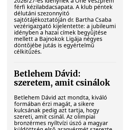
2026/27-es idénynek a One Veszprém
férfi kézilabdacsapata. A klub péntek
délutáni szezonnyitó
sajtótájékoztatóján dr. Bartha Csaba
vezérigazgató kijelentette: a jubileumi
idényben a hazai címek begyűjtése
mellett a Bajnokok Ligája négyes
döntőjébe jutás is egyértelmű
célkitűzés.
Betlehem Dávid:
szeretem, amit csinálok
Betlehem Dávid azt mondta, kiváló
formában érzi magát, a sikere
kulcsának pedig azt tartja, hogy
szereti, amit csinál. Az olimpiai
bronzérmes nyíltvízi úszó a magyar
küldöttség első aranyérmét szerezte