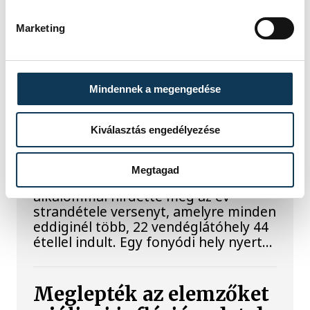
KÖZÉLET
Marketing
Mindennek a megengedése
Egy furcsa halkonzerv
lett az Év Strandétele -
Kiválasztás engedélyezése
mutatjuk!
Megtagad
A Balatoni Kör idén tizenkettedik
alkalommal hirdette meg az év
strandétele versenyt, amelyre minden
eddiginél több, 22 vendéglátóhely 44
étellel indult. Egy fonyódi hely nyert...
Meglepték az elemzőket