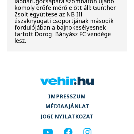
labdarúgócsapata szombaton újabb
komoly erőfelmérő előtt áll: Gunther
Zsolt együttese az NB III
északnyugati csoportjának második
fordulójában a bajnokesélyesnek
tartott Dorogi Bányász FC vendége
lesz.
IMPRESSZUM
MÉDIAAJÁNLAT
JOGI NYILATKOZAT