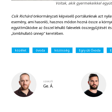
Voltak, akik gyermekeikkel együtt
Csík Richárd
önkormányzati képviselő portálunknak azt nyila
esemény, ami hasonló, hasznos módon hozná össze a környék
együttműködve az ősszel lehulló falevelek összegyűjtését és 
„lombhullató ünnep” keretében.
közélet
óvoda
közösség
Egry úti Óvoda
E
SZERZŐ
Ge. Á.