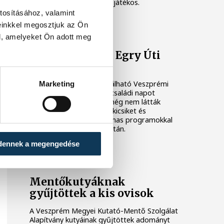
szellemiségben vidám és játékos.
tosításához, valamint
einkkel megosztjuk az Ön
EGRY ÚTI ÓVODA
l, amelyeket Ön adott meg
Kéz a kézben az Egry Úti
Óvodában
Az Egyetemvárosban található Veszprémi
Marketing
Egry Úti Óvodában nyílt családi napot
tartottak azoknak, akik még nem látták
belülről az intézményt. A kicsiket és
nagyokat egyaránt izgalmas programokkal
várták egész péntek délután.
dennek a megengedése
KÖZÉLET
Mentőkutyáknak
gyűjtöttek a kis ovisok
A Veszprém Megyei Kutató-Mentő Szolgálat
Alapítvány kutyáinak gyűjtöttek adományt