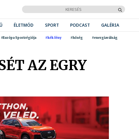
Ű
ÉLETMÓD
SPORT
PODCAST
GALÉRIA
#Európa Sportrégiója
#kék fény
#hőség
#energiaválság
SÉT AZ EGRY