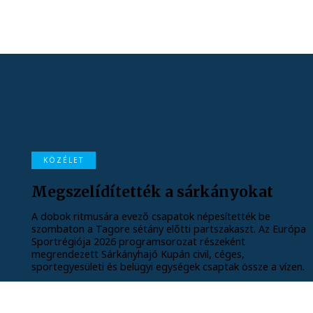
KÖZÉLET
Megszelídítették a sárkányokat
A dobok ritmusára evező csapatok népesítették be
szombaton a Tagore sétány előtti partszakaszt. Az Európa
Sportrégiója 2026 programsorozat részeként
megrendezett Sárkányhajó Kupán civil, céges,
sportegyesületi és belügyi egységek csaptak össze a vízen.