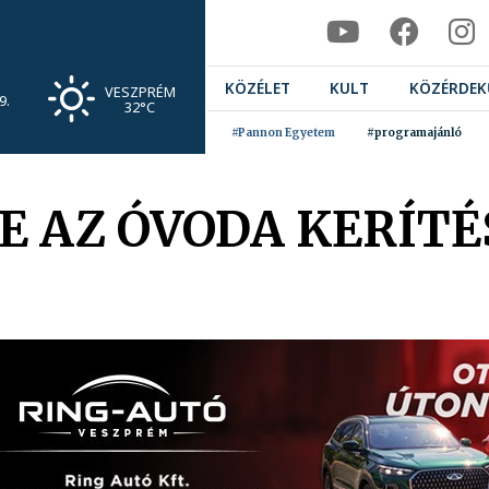
KÖZÉLET
KULT
KÖZÉRDEK
VESZPRÉM
9.
32°C
#Pannon Egyetem
#programajánló
E AZ ÓVODA KERÍTÉ