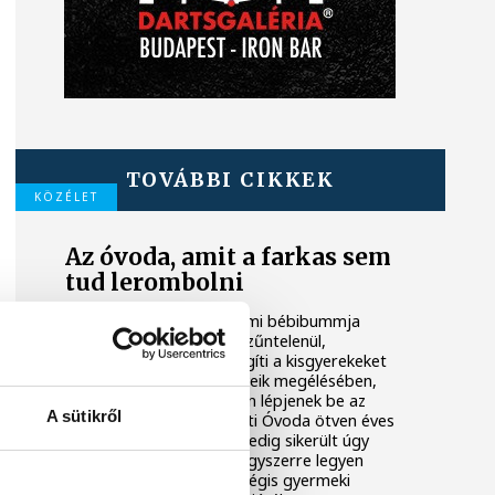
TOVÁBBI CIKKEK
KÖZÉLET
Az óvoda, amit a farkas sem
tud lerombolni
A hetvenes évek veszprémi bébibummja
idején épült és azóta is szűntelenül,
generációkon átívelve segíti a kisgyerekeket
az első közösségi élményeik megélésében,
aztán hogy magabiztosan lépjenek be az
A sütikről
iskola kapuján. Az Egry Úti Óvoda ötven éves
lett, a kerek évfordulót pedig sikerült úgy
megünnepelni, hogy az egyszerre legyen
emelkedett, megható, mégis gyermeki