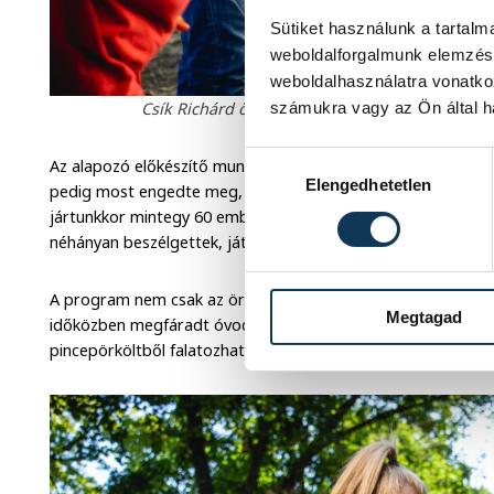
Sütiket használunk a tartal
weboldalforgalmunk elemzésé
weboldalhasználatra vonatko
Csík Richárd önkormányzati képviselő (fekete p
számukra vagy az Ön által ha
Hozzájárulás kiválasztása
Az alapozó előkészítő munkálatokat a VKSZ Zrt. még tavassza
Elengedhetetlen
pedig most engedte meg, hogy a szülőket és környékbeli lak
jártunkkor mintegy 60 ember festette gyermekeivel az óvod
néhányan beszélgettek, játszottak.
A program nem csak az örömteli munkából állt, hisz a Kabó
Megtagad
időközben megfáradt óvodásoknak. Aki megéhezett, az Óvári F
pincepörköltből falatozhatott a program végén.