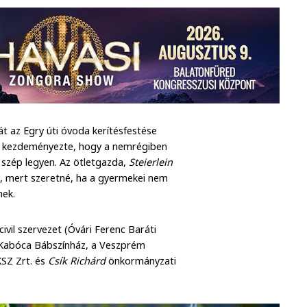
t az Egry úti óvoda kerítésfestése
l kezdeményezte, hogy a nemrégiben
s szép legyen. Az ötletgazda,
Steierlein
t, mert szeretné, ha a gyermekei nem
nek.
vil szervezet (Óvári Ferenc Baráti
 a Kabóca Bábszínház, a Veszprém
KSZ Zrt. és
Csík Richárd
önkormányzati