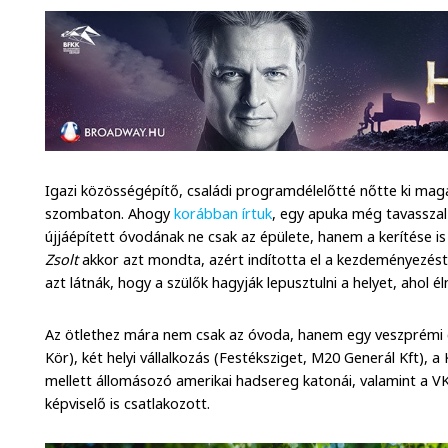
Igazi közösségépítő, családi programdélelőtté nőtte ki magá
szombaton. Ahogy
korábban írtuk
, egy apuka még tavassza
újjáépített óvodának ne csak az épülete, hanem a kerítése i
Zsolt
akkor azt mondta, azért indította el a kezdeményezés
azt látnák, hogy a szülők hagyják lepusztulni a helyet, ahol él
Az ötlethez mára nem csak az óvoda, hanem egy veszprémi ci
Kör), két helyi vállalkozás (Festéksziget, M20 Generál Kft),
mellett állomásozó amerikai hadsereg katonái, valamint a V
képviselő is csatlakozott.