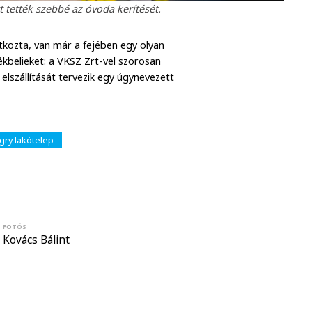
 tették szebbé az óvoda kerítését.
tkozta, van már a fejében egy olyan
belieket: a VKSZ Zrt-vel szorosan
elszállítását tervezik egy úgynevezett
gry lakótelep
FOTÓS
Kovács Bálint