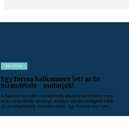
BALATON
Egy furcsa halkonzerv lett az Év
Strandétele - mutatjuk!
A Balatoni Kör idén tizenkettedik alkalommal hirdette meg
az év strandétele versenyt, amelyre minden eddiginél több,
22 vendéglátóhely 44 étellel indult. Egy fonyódi hely nyert...