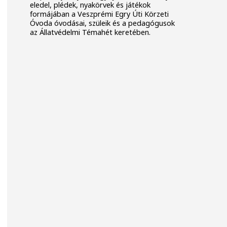
eledel, plédek, nyakörvek és játékok
formájában a Veszprémi Egry Úti Körzeti
Óvoda óvodásai, szüleik és a pedagógusok
az Állatvédelmi Témahét keretében.