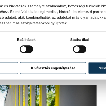
mak és hirdetések személyre szabásához, közösségi funkciók biz
hez. Ezenkívül közösségi média-, hirdető- és elemező partner
zó adatait, akik kombinálhatják az adatokat más olyan adatokka
ólóban) is ecsetet ragadott a délelőtt folyamán.
sznált más szolgáltatásokból gyűjtöttek.
l elvégezte, a koronavírus helyzet
Beállítások
Statisztikai
osságot is bevonják a pingálásba. Ott
a kerítését, miközben
ca Bábszínház műsort adott az
Kiválasztás engedélyezése
Min
erenc Baráti kör által felajánlott