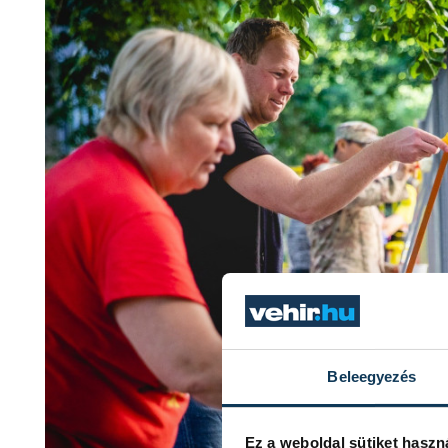
Beleegyezés
Ez a weboldal sütiket haszn