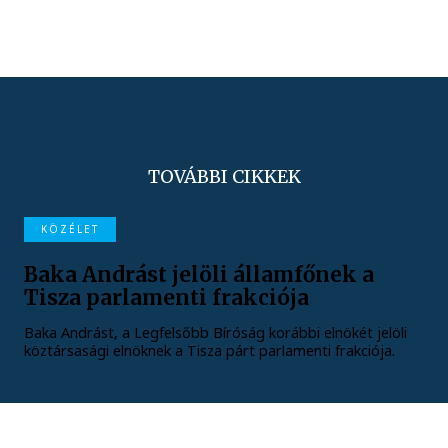
TOVÁBBI CIKKEK
KÖZÉLET
Baka Andrást jelöli államfőnek a
Tisza parlamenti frakciója
Baka Andrást, a Legfelsőbb Bíróság korábbi elnökét jelöli
köztársasági elnöknek a Tisza párt parlamenti frakciója.