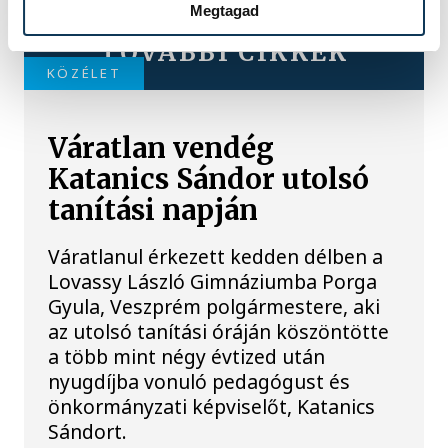
Megtagad
TOVÁBBI CIKKEK
KÖZÉLET
Váratlan vendég
Katanics Sándor utolsó
tanítási napján
Váratlanul érkezett kedden délben a
Lovassy László Gimnáziumba Porga
Gyula, Veszprém polgármestere, aki
az utolsó tanítási óráján köszöntötte
a több mint négy évtized után
nyugdíjba vonuló pedagógust és
önkormányzati képviselőt, Katanics
Sándort.