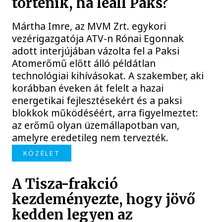
történik, ha leáll Paks?
Mártha Imre, az MVM Zrt. egykori
vezérigazgatója ATV-n Rónai Egonnak
adott interjújában vázolta fel a Paksi
Atomerőmű előtt álló példátlan
technológiai kihívásokat. A szakember, aki
korábban éveken át felelt a hazai
energetikai fejlesztésekért és a paksi
blokkok működéséért, arra figyelmeztet:
az erőmű olyan üzemállapotban van,
amelyre eredetileg nem tervezték.
KÖZÉLET
A Tisza-frakció
kezdeményezte, hogy jövő
kedden legyen az