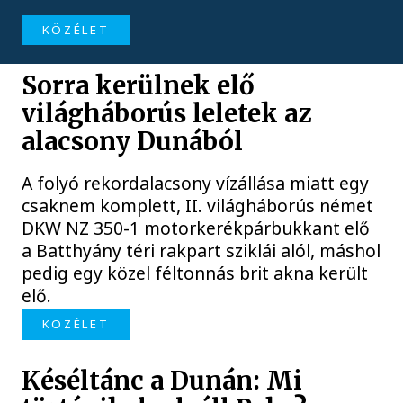
KÖZÉLET
Sorra kerülnek elő
világháborús leletek az
alacsony Dunából
A folyó rekordalacsony vízállása miatt egy
csaknem komplett, II. világháborús német
DKW NZ 350-1 motorkerékpárbukkant elő
a Batthyány téri rakpart sziklái alól, máshol
pedig egy közel féltonnás brit akna került
elő.
KÖZÉLET
Késéltánc a Dunán: Mi