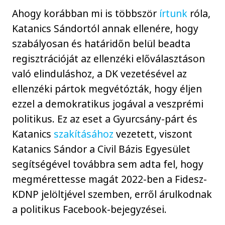
Ahogy korábban mi is többször
írtunk
róla,
Katanics Sándortól annak ellenére, hogy
szabályosan és határidőn belül beadta
regisztrációját az ellenzéki előválasztáson
való elinduláshoz, a DK vezetésével az
ellenzéki pártok megvétózták, hogy éljen
ezzel a demokratikus jogával a veszprémi
politikus. Ez az eset a Gyurcsány-párt és
Katanics
szakításához
vezetett, viszont
Katanics Sándor a Civil Bázis Egyesület
segítségével továbbra sem adta fel, hogy
megmérettesse magát 2022-ben a Fidesz-
KDNP jelöltjével szemben, erről árulkodnak
a politikus Facebook-bejegyzései.