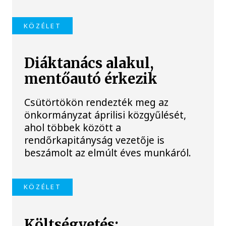
KÖZÉLET
Diáktanács alakul,
mentőautó érkezik
Csütörtökön rendezték meg az
önkormányzat áprilisi közgyűlését,
ahol többek között a
rendőrkapitányság vezetője is
beszámolt az elmúlt éves munkáról.
KÖZÉLET
Költségvetés: