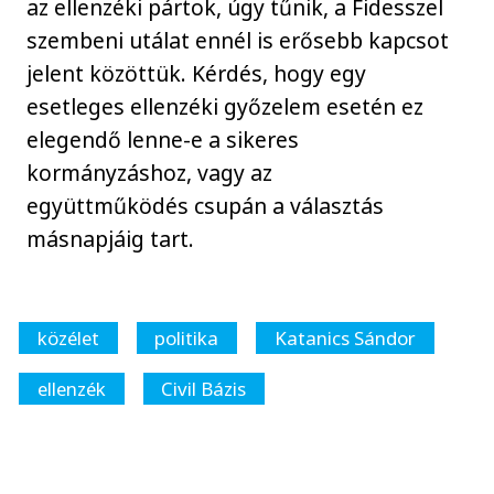
az ellenzéki pártok, úgy tűnik, a Fidesszel
szembeni utálat ennél is erősebb kapcsot
jelent közöttük. Kérdés, hogy egy
esetleges ellenzéki győzelem esetén ez
elegendő lenne-e a sikeres
kormányzáshoz, vagy az
együttműködés csupán a választás
másnapjáig tart.
közélet
politika
Katanics Sándor
ellenzék
Civil Bázis