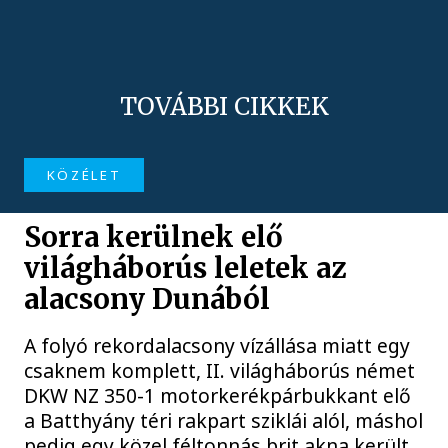
TOVÁBBI CIKKEK
KÖZÉLET
Sorra kerülnek elő
világháborús leletek az
alacsony Dunából
A folyó rekordalacsony vízállása miatt egy
csaknem komplett, II. világháborús német
DKW NZ 350-1 motorkerékpárbukkant elő
a Batthyány téri rakpart sziklái alól, máshol
pedig egy közel féltonnás brit akna került