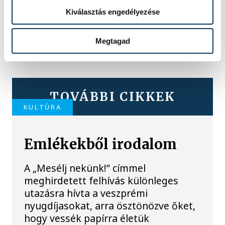
Kiválasztás engedélyezése
Megtagad
TOVÁBBI CIKKEK
KULTÚRA
Emlékekből irodalom
A „Mesélj nekünk!” címmel
meghirdetett felhívás különleges
utazásra hívta a veszprémi
nyugdíjasokat, arra ösztönözve őket,
hogy vessék papírra életük