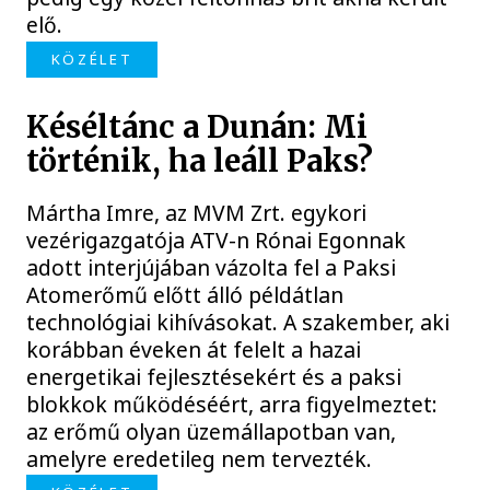
elő.
KÖZÉLET
Késéltánc a Dunán: Mi
történik, ha leáll Paks?
Mártha Imre, az MVM Zrt. egykori
vezérigazgatója ATV-n Rónai Egonnak
adott interjújában vázolta fel a Paksi
Atomerőmű előtt álló példátlan
technológiai kihívásokat. A szakember, aki
korábban éveken át felelt a hazai
energetikai fejlesztésekért és a paksi
blokkok működéséért, arra figyelmeztet:
az erőmű olyan üzemállapotban van,
amelyre eredetileg nem tervezték.