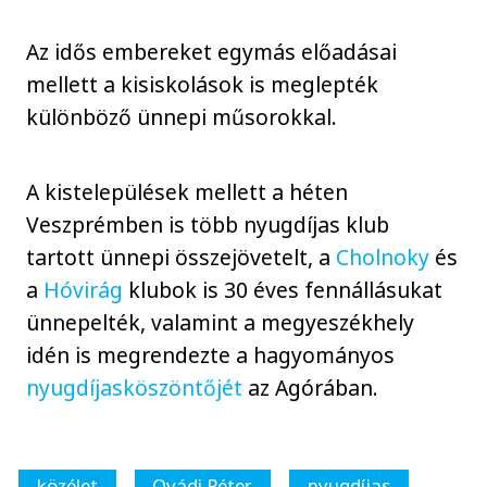
Az idős embereket egymás előadásai
mellett a kisiskolások is meglepték
különböző ünnepi műsorokkal.
A kistelepülések mellett a héten
Veszprémben is több nyugdíjas klub
tartott ünnepi összejövetelt, a
Cholnoky
és
a
Hóvirág
klubok is 30 éves fennállásukat
ünnepelték, valamint a megyeszékhely
idén is megrendezte a hagyományos
nyugdíjasköszöntőjét
az Agórában.
közélet
Ovádi Péter
nyugdíjas