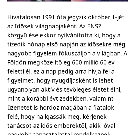
Hivatalosan 1991 óta jegyzik október 1-jét
az Idősek világnapjaként. Az ENSZ
közgyűlése ekkor nyilvánította ki, hogy a
tizedik hónap első napján az idősekre még
nagyobb figyelem fókuszáljon a világban. A
Földön megközelítőleg 600 millió 60 év
feletti él, ez a nap pedig arra hívja fel a
figyelmet, hogy nyugdíjasként is lehet
ugyanolyan aktív és tevőleges életet élni,
mint a korábbi évtizedekben, valamint
üzenetet is hordoz magában a fiatalok
felé, hogy hallgassák meg, kérjenek
tanácsot az idős emberektől, akik jóval
nagyobb tapasztalattal rendelkeznek.