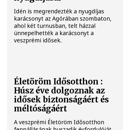
Idén is megrendezték a nyugdíjas
karácsonyt az Agórában szombaton,
ahol két turnusban, telt házzal
ünnepelhették a karácsonyt a
veszprémi idősek.
Életöröm Idősotthon :
Húsz éve dolgoznak az
idősek biztonságáért és
méltóságáért
A veszprémi Életöröm Idősotthon
fennállásának huszadik évfordulóját