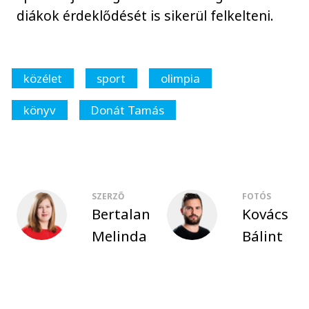
diákok érdeklődését is sikerül felkelteni.
közélet
sport
olimpia
könyv
Donát Tamás
SZERZŐ
FOTÓS
Bertalan
Kovács
Melinda
Bálint