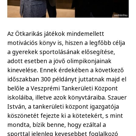
Az Ötkarikás játékok mindemellett
motivációs könyv is, hiszen a legfőbb célja
a gyerekek sportolásának elősegítése,
adott esetben a jövő olimpikonjainak
kinevelése. Ennek érdekében a következő
időszakban 300 példányt juttatnak majd el
belőle a Veszprémi Tankerületi Központ
iskoláiba, illetve azok könyvtáraiba. Szauer
István, a tankerületi központ igazgatója
köszönetét fejezte ki a kötetekért, s mint
mondta, bízik benne, hogy ezáltal a
sporttal jelenleg kevesebbet foglalkozó