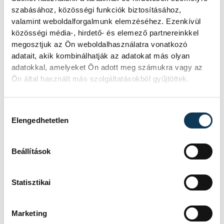
szabásához, közösségi funkciók biztosításához,
tapasztaltakat. Ebben az egyik fő
valamint weboldalforgalmunk elemzéséhez. Ezenkívül
mozgatórugója a kötet címlapján is
közösségi média-, hirdető- és elemező partnereinkkel
szereplő Rasovszky Kristóf volt, aki először
megosztjuk az Ön weboldalhasználatra vonatkozó
a Veszprém Televízióban mesélt neki az
adatait, akik kombinálhatják az adatokat más olyan
adatokkal, amelyeket Ön adott meg számukra vagy az
ötkarikás játékokkal kapcsolatos
Ön által használt más szolgáltatásokból gyűjtöttek.
érzéseiről, de a kötetben szereplő 38
olimpikon között szerepel többek között
Hozzájárulás kiválasztása
Lakiné Tóth-Harsányi Katalin, Kiss Balázs
Elengedhetetlen
és Kónya Ádám is.
Beállítások
A szerző hozzátette, a könyv kicsit életmű
kötet is, hiszen az írását, a történetek
Statisztikai
összegyűjtését még akkor kezdte, amikor
Laki Katiék bronzérmet szereztek az 1976-
Marketing