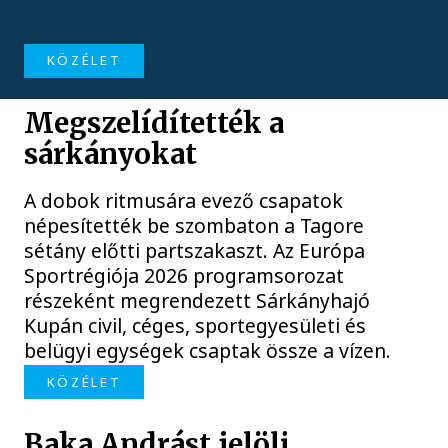
KÖZÉLET
Megszelídítették a
sárkányokat
A dobok ritmusára evező csapatok
népesítették be szombaton a Tagore
sétány előtti partszakaszt. Az Európa
Sportrégiója 2026 programsorozat
részeként megrendezett Sárkányhajó
Kupán civil, céges, sportegyesületi és
belügyi egységek csaptak össze a vízen.
KÖZÉLET
Baka Andrást jelöli