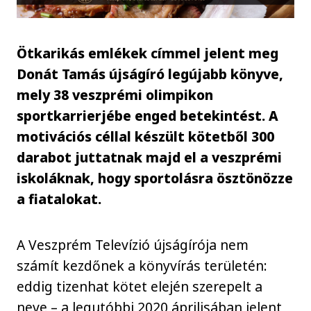
Ötkarikás emlékek címmel jelent meg
Donát Tamás újságíró legújabb könyve,
mely 38 veszprémi olimpikon
sportkarrierjébe enged betekintést. A
motivációs céllal készült kötetből 300
darabot juttatnak majd el a veszprémi
iskoláknak, hogy sportolásra ösztönözze
a fiatalokat.
A Veszprém Televízió újságírója nem
számít kezdőnek a könyvírás területén:
eddig tizenhat kötet elején szerepelt a
neve – a legutóbbi 2020 áprilisában jelent