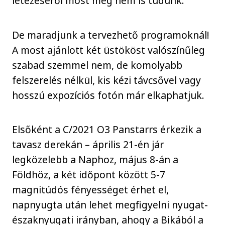
létezéséről most még nem is tudunk.
De maradjunk a tervezhető programoknál!
A most ajánlott két üstököst valószínűleg
szabad szemmel nem, de komolyabb
felszerelés nélkül, kis kézi távcsővel vagy
hosszú expozíciós fotón már elkaphatjuk.
Elsőként a C/2021 O3 Panstarrs érkezik a
tavasz derekán – április 21-én jár
legközelebb a Naphoz, május 8-án a
Földhöz, a két időpont között 5-7
magnitúdós fényességet érhet el,
napnyugta után lehet megfigyelni nyugat-
északnyugati irányban, ahogy a Bikából a