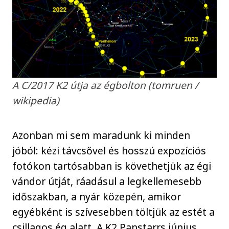
A C/2017 K2 útja az égbolton (tomruen /
wikipedia)
Azonban mi sem maradunk ki minden
jóból: kézi távcsővel és hosszú expozíciós
fotókon tartósabban is követhetjük az égi
vándor útját, ráadásul a legkellemesebb
időszakban, a nyár közepén, amikor
egyébként is szívesebben töltjük az estét a
csillagos ég alatt. A K2 Panstarrs június