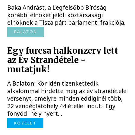
Baka Andrást, a Legfelsőbb Bíróság
korábbi elnökét jelöli köztársasági
elnöknek a Tisza párt parlamenti frakciója.
BALATON
Egy furcsa halkonzerv lett
az Év Strandétele -
mutatjuk!
A Balatoni Kör idén tizenkettedik
alkalommal hirdette meg az év strandétele
versenyt, amelyre minden eddiginél több,
22 vendéglátóhely 44 étellel indult. Egy
fonyódi hely nyert...
KÖZÉLET