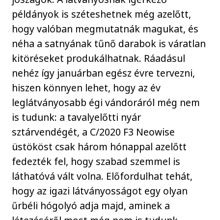
példányok is széteshetnek még azelőtt,
hogy valóban megmutatnák magukat, és
néha a satnyának tűnő darabok is váratlan
kitöréseket produkálhatnak. Ráadásul
nehéz így januárban egész évre tervezni,
hiszen könnyen lehet, hogy az év
leglátványosabb égi vándoráról még nem
is tudunk: a tavalyelőtti nyár
sztárvendégét, a C/2020 F3 Neowise
üstököst csak három hónappal azelőtt
fedezték fel, hogy szabad szemmel is
láthatóvá vált volna. Előfordulhat tehát,
hogy az igazi látványosságot egy olyan
űrbéli hógolyó adja majd, aminek a