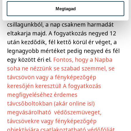
ekkor
a tavalyi satnya kis fogyatkozásnál
Megtagad
jóval nagyobb darabot harap majd ki
csillagunkból, a nap csaknem harmadát
eltakarja majd. A fogyatkozás negyed 12
után kezdődik, fél kettő körül ér véget, a
legnagyobb mértéket pedig negyed és fél
egy között éri el.
Fontos, hogy a Napba
soha ne nézzünk se szabad szemmel, se
távcsövön vagy a fényképezőgép
keresőjén keresztül! A fogyatkozás
megfigyeléséhez érdemes
távcsőboltokban (akár online is!)
megvásárolható védőszemüveget,
távcsövekre vagy fényképezőgép
objektívjára csatlakoztatható védőfóliát