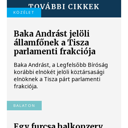
TOVÁBBI CIKKEK
KÖZÉLET
Baka Andrást jelöli
államfőnek a Tisza
parlamenti frakciója
Baka Andrást, a Legfelsőbb Bíróság
korábbi elnökét jelöli köztársasági
elnöknek a Tisza párt parlamenti
frakciója.
BALATON
Egy furcsa halkonzerv