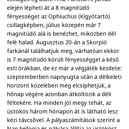
elején lépheti át a 8 magnitúdó
fényességet az Ophiuchus (Kígyótartó)
csillagképben, július közepén már 7
magnitúdó alá is benézhet, miközben dél
felé halad. Augusztus 20-án a Skorpió
farkánál találhatjuk meg, várhatóan ekkor
is 7 magnitúdó körüli fényességgel a késő
esti órákban, de ez már a végjáték kezdete:
szeptemberben napnyugta után a délkeleti
horizont közelében még elcsíphetjük, a
hónap végére azonban átköltözik a déli
féltekére. Ha minden jól megy tehát, az
üstökös három hónapon át is látható lesz
kézi távcsővel. A pályaszámítások szerint a
Nap befogja és pályára állítja az üstököst,