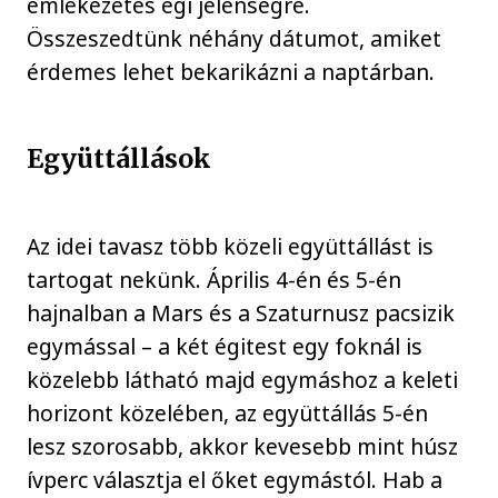
emlékezetes égi jelenségre.
Összeszedtünk néhány dátumot, amiket
érdemes lehet bekarikázni a naptárban.
Együttállások
Az idei tavasz több közeli együttállást is
tartogat nekünk. Április 4-én és 5-én
hajnalban a Mars és a Szaturnusz pacsizik
egymással – a két égitest egy foknál is
közelebb látható majd egymáshoz a keleti
horizont közelében, az együttállás 5-én
lesz szorosabb, akkor kevesebb mint húsz
ívperc választja el őket egymástól. Hab a