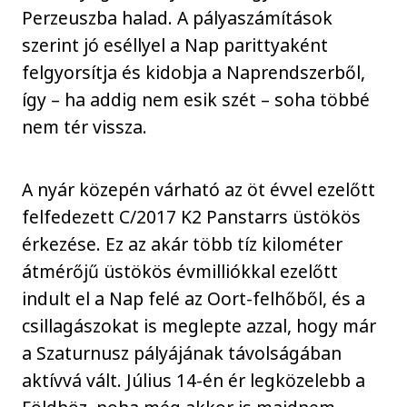
Perzeuszba halad. A pályaszámítások
szerint jó eséllyel a Nap parittyaként
felgyorsítja és kidobja a Naprendszerből,
így – ha addig nem esik szét – soha többé
nem tér vissza.
A nyár közepén várható az öt évvel ezelőtt
felfedezett C/2017 K2 Panstarrs üstökös
érkezése. Ez az akár több tíz kilométer
átmérőjű üstökös évmilliókkal ezelőtt
indult el a Nap felé az Oort-felhőből, és a
csillagászokat is meglepte azzal, hogy már
a Szaturnusz pályájának távolságában
aktívvá vált. Július 14-én ér legközelebb a