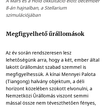
A Mars és a Hold okkultáció előtt december
8-án hajnalban, a Stellarium
szimulációjában
Megfigyelhető űrállomások
Az év során rendszeresen lesz
lehetőségünk arra, hogy a két, ember által
lakott űrállomást szabad szemmel is
megfigyelhessük. A kínai Mennyei Palota
(Tiangong) halvány objektum, a déli
horizont közelében szokott elvonulni, a
Nemzetközi Űrállomás viszont semmi
mással össze nem téveszthetően fényes,