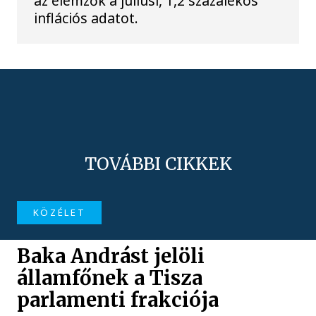
az elemzők a júliusi, 1,2 százalékos
inflációs adatot.
TOVÁBBI CIKKEK
KÖZÉLET
Baka Andrást jelöli
államfőnek a Tisza
parlamenti frakciója