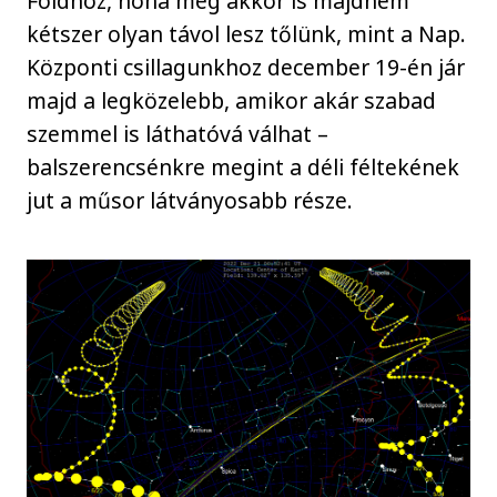
Földhöz, noha még akkor is majdnem
kétszer olyan távol lesz tőlünk, mint a Nap.
Központi csillagunkhoz december 19-én jár
majd a legközelebb, amikor akár szabad
szemmel is láthatóvá válhat –
balszerencsénkre megint a déli féltekének
jut a műsor látványosabb része.