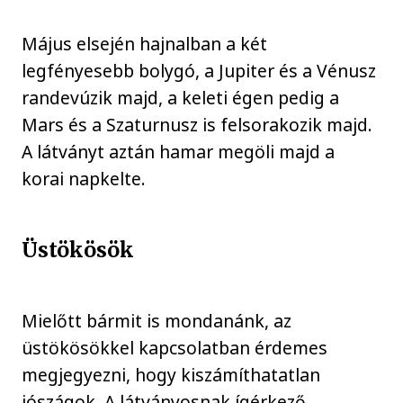
Május elsején hajnalban a két
legfényesebb bolygó, a Jupiter és a Vénusz
randevúzik majd, a keleti égen pedig a
Mars és a Szaturnusz is felsorakozik majd.
A látványt aztán hamar megöli majd a
korai napkelte.
Üstökösök
Mielőtt bármit is mondanánk, az
üstökösökkel kapcsolatban érdemes
megjegyezni, hogy kiszámíthatatlan
jószágok. A látványosnak ígérkező