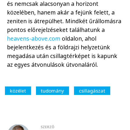
és nemcsak alacsonyan a horizont
közelében, hanem akár a fejünk felett, a
zeniten is átrepülhet. Mindkét űrállomásra
pontos előrejelzéseket találhatunk a
heavens-above.com
oldalon, ahol
bejelentkezés és a földrajzi helyzetünk
megadása után csillagtérképet is kapunk
az egyes átvonulások útvonaláról.
közélet
tudomány
csillagászat
SZERZŐ