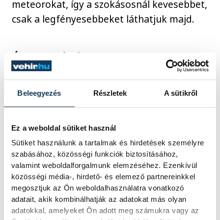
meteorokat, így a szokásosnál kevesebbet,
csak a legfényesebbeket láthatjuk majd.
Égi fogyókúra
Beleegyezés
Részletek
A sütikről
A holdfogyatkozásokkal idén sem lesz
szerencsénk: május 16-án ugyan teljes
holdfogyatkozás lesz, tőlünk azonban csak
Ez a weboldal sütiket használ
egy része látszik majd. Hajnali fél öttől a
Sütiket használunk a tartalmak és hirdetések személyre
lenyugvó Holdon észlelhetjük a Föld
szabásához, közösségi funkciók biztosításához,
valamint weboldalforgalmunk elemzéséhez. Ezenkívül
árnyékát, ami azonban még félig sem nyeli
közösségi média-, hirdető- és elemező partnereinkkel
majd el égi kísérőnket, mielőtt az a
megosztjuk az Ön weboldalhasználatra vonatkozó
horizont alá bukna.
adatait, akik kombinálhatják az adatokat más olyan
adatokkal, amelyeket Ön adott meg számukra vagy az