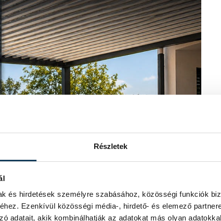
Részletek
ál
mak és hirdetések személyre szabásához, közösségi funkciók biz
hez. Ezenkívül közösségi média-, hirdető- és elemező partner
zó adatait, akik kombinálhatják az adatokat más olyan adatokka