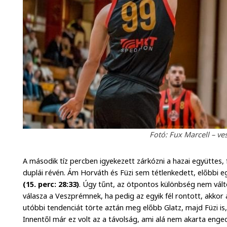
Fotó: Fux Marcell – ve
A második tíz percben igyekezett zárkózni a hazai együttes, 
duplái révén. Ám Horváth és Füzi sem tétlenkedett, előbbi eg
(15. perc: 28:33)
. Úgy tűnt, az ötpontos különbség nem válto
válasza a Veszprémnek, ha pedig az egyik fél rontott, akkor 
utóbbi tendenciát törte aztán meg előbb Glatz, majd Füzi is,
Innentől már ez volt az a távolság, ami alá nem akarta engedni