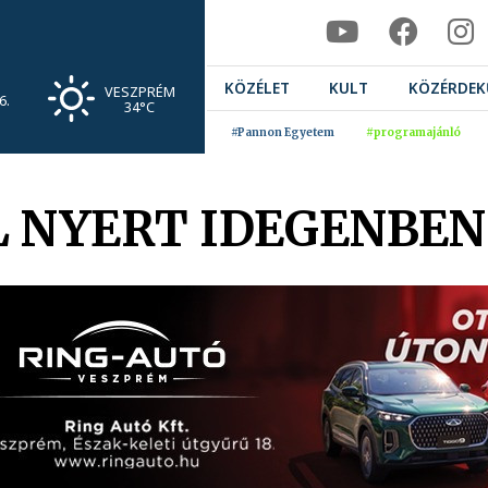
KÖZÉLET
KULT
KÖZÉRDEK
VESZPRÉM
6.
34°C
#Pannon Egyetem
#programajánló
 NYERT IDEGENBEN