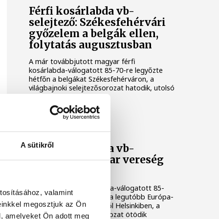
Férfi kosárlabda vb-
selejtező: Székesfehérvári
győzelem a belgák ellen,
folytatás augusztusban
A már továbbjutott magyar férfi
kosárlabda-válogatott 85-70-re legyőzte
hétfőn a belgákat Székesfehérváron, a
világbajnoki selejtezősorozat hatodik, utolsó
fordulójában.
KOSÁRLABDA
A sütikről
Férfi kosárlabda vb-
selejtező: magyar vereség
Helsinkiben
A magyar férfi kosárlabda-válogatott 85-
tosításához, valamint
77-re kikapott pénteken a legutóbb Európa-
einkkel megosztjuk az Ön
bajnoki negyedik finnektől Helsinkiben, a
világbajnoki selejtezősorozat ötödik
l, amelyeket Ön adott meg