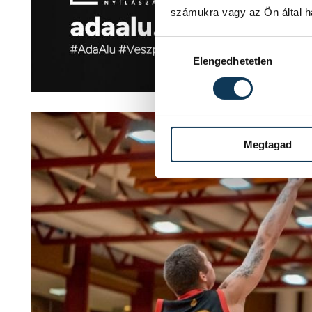
számukra vagy az Ön által ha
Hozzájárulás kiválasztása
Elengedhetetlen
Megtagad