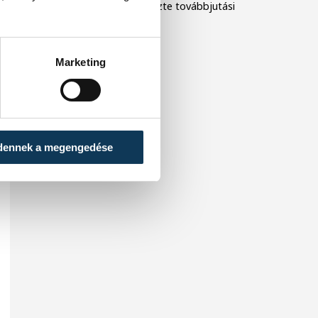
fordulójában, de megőrizte továbbjutási
esélyét.
Marketing
dennek a megengedése