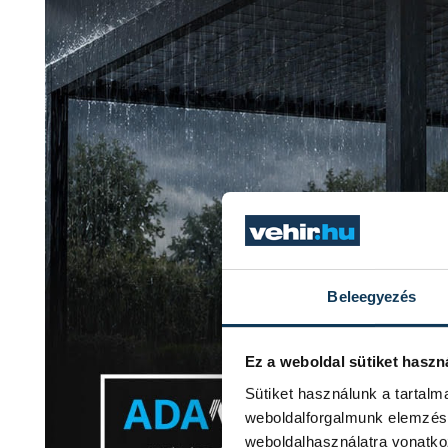
Beleegyezés
Ez a weboldal sütiket haszn
Sütiket használunk a tartal
weboldalforgalmunk elemzésé
weboldalhasználatra vonatko