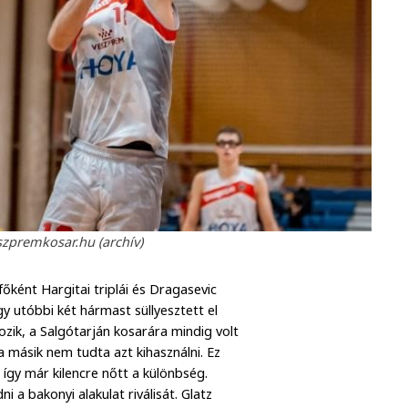
szpremkosar.hu (archív)
főként Hargitai triplái és Dragasevic
y utóbbi két hármast süllyesztett el
zik, a Salgótarján kosarára mindig volt
a másik nem tudta azt kihasználni. Ez
 így már kilencre nőtt a különbség.
 a bakonyi alakulat riválisát. Glatz