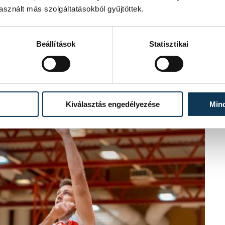
sznált más szolgáltatásokból gyűjtöttek.
Beállítások
Statisztikai
Kiválasztás engedélyezése
Min