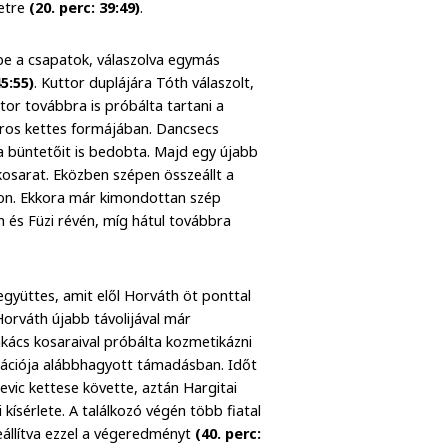
netre
(20. perc: 39:49)
.
be a csapatok, válaszolva egymás
45:55)
. Kuttor duplájára Tóth válaszolt,
or továbbra is próbálta tartani a
úros kettes formájában. Dancsecs
a büntetőit is bedobta. Majd egy újabb
kosarat. Eközben szépen összeállt a
lon. Ekkora már kimondottan szép
és Füzi révén, míg hátul továbbra
gyüttes, amit elől Horváth öt ponttal
Horváth újabb távolijával már
kács kosaraival próbálta kozmetikázni
ációja alábbhagyott támadásban. Időt
evic kettese követte, aztán Hargitai
 kísérlete. A találkozó végén több fiatal
 beállítva ezzel a végeredményt
(40. perc: