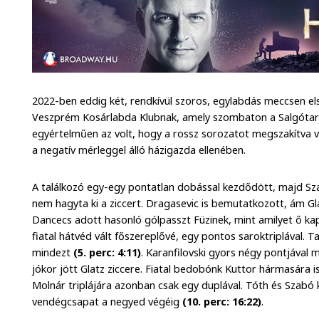
2022-ben eddig két, rendkívül szoros, egylabdás meccsen el
Veszprém Kosárlabda Klubnak, amely szombaton a Salgótarjá
egyértelműen az volt, hogy a rossz sorozatot megszakítva v
a negatív mérleggel álló házigazda ellenében.
A találkozó egy-egy pontatlan dobással kezdődött, majd Sz
nem hagyta ki a ziccert. Dragasevic is bemutatkozott, ám Gla
Dancecs adott hasonló gólpasszt Füzinek, mint amilyet ő k
fiatal hátvéd vált főszereplővé, egy pontos saroktriplával. T
mindezt
(5. perc: 4:11)
. Karanfilovski gyors négy pontjával m
jókor jött Glatz ziccere. Fiatal bedobónk Kuttor hármasára i
Molnár triplájára azonban csak egy duplával. Tóth és Szabó 
vendégcsapat a negyed végéig
(10. perc: 16:22)
.