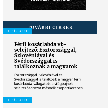
TOVÁBBI CIKKEK
KOSÁRLABDA
Férfi kosárlabda vb-
selejtező: Észtországgal,
Szlovéniával és
Svédországgal is
találkoznak a magyarok
Észtországgal, Szlovéniával és
Svédországgal is találkozik a magyar férfi
kosárlabda-válogatott a világbajnoki
selejtezősorozat második csoportkörében.
KOSÁRLABDA