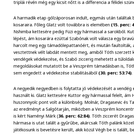
triplái révén még egy kicsit nőtt is a differencia a félidei szü
A harmadik etap gólzáporosan indult, egymás után találtak 
kosaraira. Főleg Glatz volt továbbra is elemében
(15. perc: 
Nshimba kettesére pedig Füzi egy hármassal a sarokból. Kutt
lépést, ám kosarára ezúttal Szabónak volt válasza egy brav
harcolt meg egy támadólepattanóért, és miután faultolták, 
vesztettnek vélt labdát mentett meg, amiből Tóth szerzett 
vendégek védekezése, és Szabó ziccerig mehetett a túlolda
megoldásokat mutatott be a Veszprém támadásban is, Tóth 
sem engedett a védekezése stabilitásából
(30. perc: 53:74)
.
A negyedik negyedben is folytatta jó védekezését a vendég e
használt ki. Glatz kettesére Kuttor egy hármassal felelt, ám 
huszonnyolc pont volt a különbség. Molnár, Dragasevic és Ta
az eredményt a Salgótarján, miközben a Veszprém koncentr
is kért Naményi Márk (
36. perc: 62:84)
. Tóth ziccerét Dragas
hármasa is utat talált a gyűrűbe, akárcsak Tóth palánk közeli
játékosunk is bevetésre került, akik közül Végh be is talált,