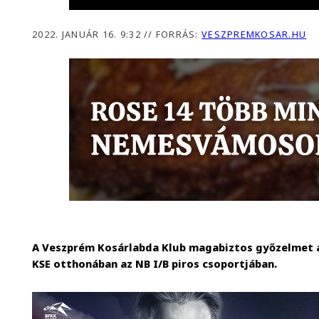
2022. JANUÁR 16. 9:32
//
FORRÁS:
VESZPREMKOSAR.HU
A Veszprém Kosárlabda Klub magabiztos győzelmet 
KSE otthonában az NB I/B piros csoportjában.