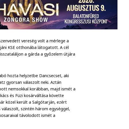
szenvedett vereség volt a mérlege a
ni KSE otthonába látogatott. A cél
isszataláljon a gárda a győzelem útjára
abó hozta helyzetbe Dancsecset, aki
tz gyorsan válaszolt neki. Aztán
apott nemsokkal korábban, majd ismét a
akács és Füzi kosárváltása követte
ár közel került a Salgótarján, ezért
s válaszolt, szintén három egységgel,
kosaraival távolodott ismét a