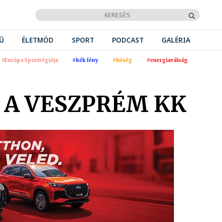
Ű
ÉLETMÓD
SPORT
PODCAST
GALÉRIA
#Európa Sportrégiója
#kék fény
#hőség
#energiaválság
 A VESZPRÉM KK