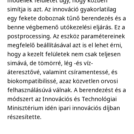
modellek felületét úgy, hogy közben
simítja is azt. Az innováció gyakorlatilag
egy fekete doboznak tűnő berendezés és a
benne végbemenő utókezelési eljárás. Ez a
postprocessing. Az eszköz paramétereinek
megfelelő beállításával azt is el lehet érni,
hogy a kezelt felületek nem csak teljesen
simává, de tömörré, lég -és víz-
áteresztővé, valamint csíramentessé, és
biokompatibilissé, azaz közvetlen orvosi
felhasználásúvá válnak. A berendezést és a
módszert az Innovációs és Technológiai
Minisztérium idén ipari innovációs díjban
részesítette.