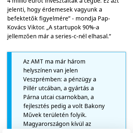
4 millió eurót invesztáltak a cégbe. Ez azt
jelenti, hogy érdemesek vagyunk a
befektetők figyelmére” - mondja Pap-
Kovács Viktor. „A startupok 90%-a
jellemzően már a series-c-nél elhasal.”
Az AMT ma már három
helyszínen van jelen
Veszprémben: a pénzügy a
Pillér utcában, a gyártás a
Párna utcai csarnokban, a
fejlesztés pedig a volt Bakony
Művek területén folyik.
Magyarországon kívül az
Egyesült Királyságban, az USA-