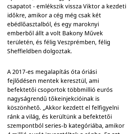
csapatot - emlékszik vissza Viktor a kezdeti
időkre, amikor a cég még csak két
ebédlőasztalból, és egy maroknyi
emberből állt a volt Bakony Művek
területén, és félig Veszprémben, félig
Sheffieldben dolgoztak.
A 2017-es megalapítás óta óriási
fejlődésen mentek keresztül, ami
befektetői csoportok többmillió eurós
nagyságrendű tőkeinjekcióinak is
köszönhető. „Akkor kezdett el felfigyelni
ránk a világ, és kerültünk a befektetői
szempontból series-b kategóriába, amikor