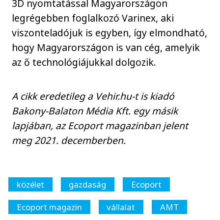
3D nyomtatással Magyarországon
legrégebben foglalkozó Varinex, aki
viszonteladójuk is egyben, így elmondható,
hogy Magyarországon is van cég, amelyik
az ő technológiájukkal dolgozik.
A cikk eredetileg a Vehir.hu-t is kiadó
Bakony-Balaton Média Kft. egy másik
lapjában, az Ecoport magazinban jelent
meg 2021. decemberben.
közélet
gazdaság
Ecoport
Ecoport magazin
vállalat
AMT