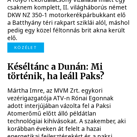
csaknem komplett, II. világháborús német
DKW NZ 350-1 motorkerékpárbukkant elő
a Batthyány téri rakpart sziklái alól, máshol
pedig egy közel féltonnás brit akna került
elő.
KÖZÉLET
Késéltánc a Dunán: Mi
történik, ha leáll Paks?
Mártha Imre, az MVM Zrt. egykori
vezérigazgatója ATV-n Rónai Egonnak
adott interjújában vázolta fel a Paksi
Atomerőmű előtt álló példátlan
technológiai kihívásokat. A szakember, aki
korábban éveken át felelt a hazai
energetikai fejlesztésekért és a paksi