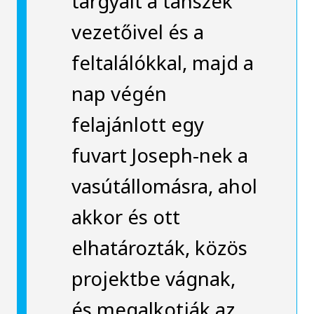
tárgyalt a tanszék
vezetőivel és a
feltalálókkal, majd a
nap végén
felajánlott egy
fuvart Joseph-nek a
vasútállomásra, ahol
akkor és ott
elhatározták, közös
projektbe vágnak,
és megalkotják az