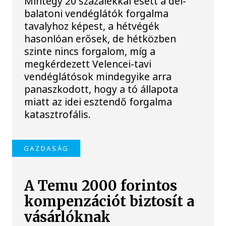
Mintegy 20 százalékkal esett a dél-
balatoni vendéglátók forgalma
tavalyhoz képest, a hétvégék
hasonlóan erősek, de hétközben
szinte nincs forgalom, míg a
megkérdezett Velencei-tavi
vendéglátósok mindegyike arra
panaszkodott, hogy a tó állapota
miatt az idei esztendő forgalma
katasztrofális.
GAZDASÁG
A Temu 2000 forintos
kompenzációt biztosít a
vásárlóknak