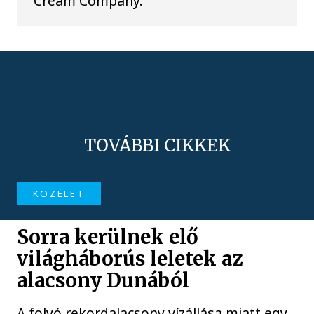
Cream Company.
TOVÁBBI CIKKEK
KÖZÉLET
Sorra kerülnek elő
világháborús leletek az
alacsony Dunából
A folyó rekordalacsony vízállása miatt egy