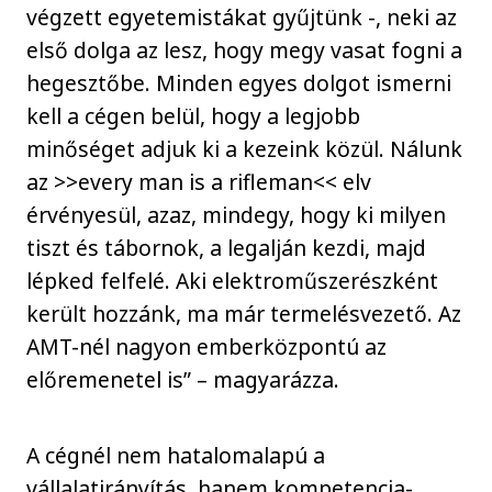
végzett egyetemistákat gyűjtünk -, neki az
első dolga az lesz, hogy megy vasat fogni a
hegesztőbe. Minden egyes dolgot ismerni
kell a cégen belül, hogy a legjobb
minőséget adjuk ki a kezeink közül. Nálunk
az >>every man is a rifleman<< elv
érvényesül, azaz, mindegy, hogy ki milyen
tiszt és tábornok, a legalján kezdi, majd
lépked felfelé. Aki elektroműszerészként
került hozzánk, ma már termelésvezető. Az
AMT-nél nagyon emberközpontú az
előremenetel is” – magyarázza.
A cégnél nem hatalomalapú a
vállalatirányítás, hanem kompetencia-