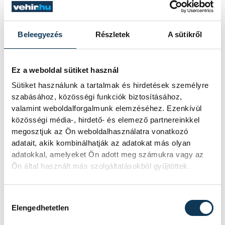
ban, Tajvanon és
Németországban nyitottak
Beleegyezés
Részletek
A sütikről
irodát.
Ez a weboldal sütiket használ
A vállalkozásnak ma több mint
Sütiket használunk a tartalmak és hirdetések személyre
80 alkalmazottja van világszerte
szabásához, közösségi funkciók biztosításához,
(ebből 69 Magyarországon), de
valamint weboldalforgalmunk elemzéséhez. Ezenkívül
ahogy Viktor meséli, eljutottak
közösségi média-, hirdető- és elemező partnereinkkel
megosztjuk az Ön weboldalhasználatra vonatkozó
arra a pontra, hogy 2,5 éven
adatait, akik kombinálhatják az adatokat más olyan
belül legalább 200 fősre kell
adatokkal, amelyeket Ön adott meg számukra vagy az
növekedniük, ha tartani akarják
Ön által használt más szolgáltatásokból gyűjtöttek.
a lépést a piaci igényekkel.
Hozzájárulás kiválasztása
Elengedhetetlen
„Szintet fogunk lépni, és a befektetők által