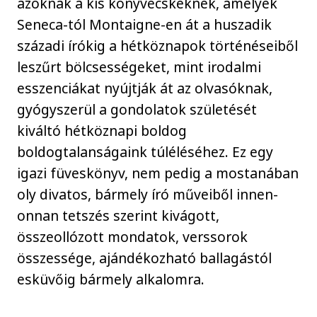
azoknak a kis könyvecskéknek, amelyek
Seneca-tól Montaigne-en át a huszadik
századi írókig a hétköznapok történéseiből
leszűrt bölcsességeket, mint irodalmi
esszenciákat nyújtják át az olvasóknak,
gyógyszerül a gondolatok születését
kiváltó hétköznapi boldog
boldogtalanságaink túléléséhez. Ez egy
igazi füveskönyv, nem pedig a mostanában
oly divatos, bármely író műveiből innen-
onnan tetszés szerint kivágott,
összeollózott mondatok, verssorok
összessége, ajándékozható ballagástól
esküvőig bármely alkalomra.