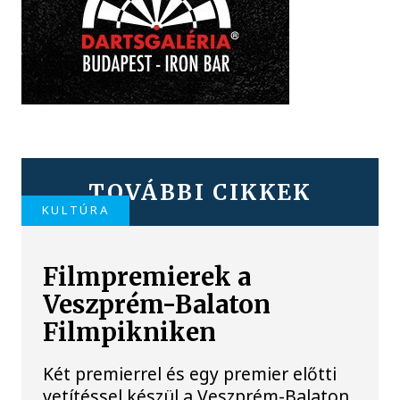
TOVÁBBI CIKKEK
KULTÚRA
Filmpremierek a
Veszprém-Balaton
Filmpikniken
Két premierrel és egy premier előtti
vetítéssel készül a Veszprém-Balaton