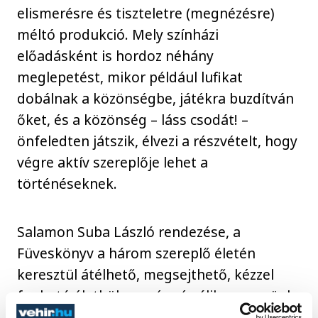
elismerésre és tiszteletre (megnézésre)
méltó produkció. Mely színházi
előadásként is hordoz néhány
meglepetést, mikor például lufikat
dobálnak a közönségbe, játékra buzdítván
őket, és a közönség – láss csodát! –
önfeledten játszik, élvezi a részvételt, hogy
végre aktív szereplője lehet a
történéseknek.
Salamon Suba László rendezése, a
Füveskönyv a három szereplő életén
keresztül átélhető, megsejthető, kézzel
fogható életbölcsességgé válik a szemünk
előtt, és a színpadon már nem csak Márait