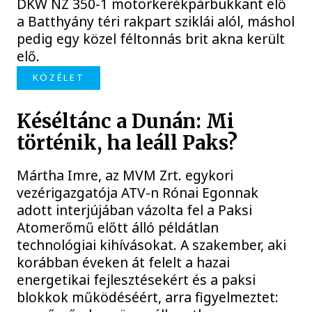
DKW NZ 350-1 motorkerékpárbukkant elő
a Batthyány téri rakpart sziklái alól, máshol
pedig egy közel féltonnás brit akna került
elő.
KÖZÉLET
Késéltánc a Dunán: Mi
történik, ha leáll Paks?
Mártha Imre, az MVM Zrt. egykori
vezérigazgatója ATV-n Rónai Egonnak
adott interjújában vázolta fel a Paksi
Atomerőmű előtt álló példátlan
technológiai kihívásokat. A szakember, aki
korábban éveken át felelt a hazai
energetikai fejlesztésekért és a paksi
blokkok működéséért, arra figyelmeztet: