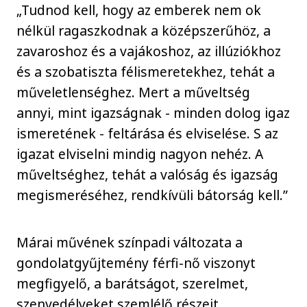
„Tudnod kell, hogy az emberek nem ok
nélkül ragaszkodnak a középszerűhöz, a
zavaroshoz és a vajákoshoz, az illúziókhoz
és a szobatiszta félismeretekhez, tehát a
műveletlenséghez. Mert a műveltség
annyi, mint igazságnak - minden dolog igaz
ismeretének - feltárása és elviselése. S az
igazat elviselni mindig nagyon nehéz. A
műveltséghez, tehát a valóság és igazság
megismeréséhez, rendkívüli bátorság kell.”
Márai művének színpadi változata a
gondolatgyűjtemény férfi-nő viszonyt
megfigyelő, a barátságot, szerelmet,
szenvedélyeket szemlélő részeit