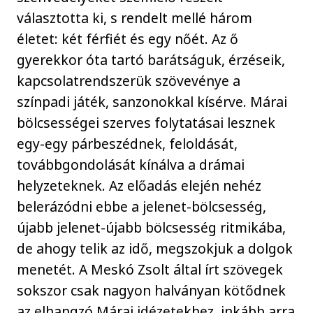
választotta ki, s rendelt mellé három
életet: két férfiét és egy nőét. Az ő
gyerekkor óta tartó barátságuk, érzéseik,
kapcsolatrendszerük szövevénye a
színpadi játék, sanzonokkal kísérve. Márai
bölcsességei szerves folytatásai lesznek
egy-egy párbeszédnek, feloldását,
továbbgondolását kínálva a drámai
helyzeteknek. Az előadás elején nehéz
belerázódni ebbe a jelenet-bölcsesség,
újabb jelenet-újabb bölcsesség ritmikába,
de ahogy telik az idő, megszokjuk a dolgok
menetét. A Meskó Zsolt által írt szövegek
sokszor csak nagyon halványan kötődnek
az elhangzó Márai idézetekhez, inkább arra