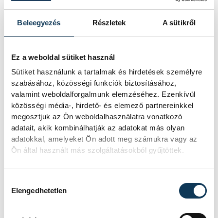
halljuk, és színészeket látjuk, hanem
Beleegyezés
Részletek
A sütikről
magunkat. Esendőn, büszkén, gyarlón,
humorral és szenvedélyekkel telten, úgy,
ahogy Márai is látott minket: embernek.
Ez a weboldal sütiket használ
Sütiket használunk a tartalmak és hirdetések személyre
szabásához, közösségi funkciók biztosításához,
„És ne feledd soha, hogy a világ fia is
valamint weboldalforgalmunk elemzéséhez. Ezenkívül
voltál. Rokona a négereknek és a
közösségi média-, hirdető- és elemező partnereinkkel
megosztjuk az Ön weboldalhasználatra vonatkozó
csillagoknak, a hüllőknek és Leonardo da
adatait, akik kombinálhatják az adatokat más olyan
Vincinek, a Golf áramnak és a maláj
adatokkal, amelyeket Ön adott meg számukra vagy az
nőknek, a földrengésnek és Lao-cénak.
Ön által használt más szolgáltatásokból gyűjtöttek.
Mindehhez közöd volt, egy anyagból
vagytok, egy lélek teremtett, ugyanaz a
Hozzájárulás kiválasztása
Elengedhetetlen
lélek fogad vissza.”