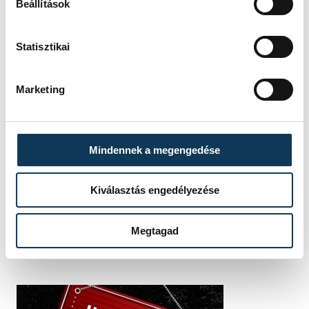
Beállítások
kultúra
Statisztikai
Marketing
GALÉRIA
14 kép
Örökérvényű üzenet Márai Sándortól
Mindennek a megengedése
Kiválasztás engedélyezése
SZERZŐ
vehir.hu
Megtagad