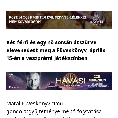
Két férfi és egy nő sorsán átszűrve
elevenedett meg a Füveskönyv, április
15-én a veszprémi Játékszínben.
Márai Füveskönyv című
gondolatgyűjteménye méltó folytatása