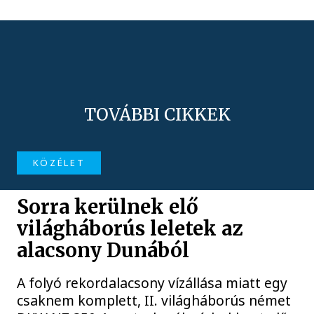
TOVÁBBI CIKKEK
KÖZÉLET
Sorra kerülnek elő
világháborús leletek az
alacsony Dunából
A folyó rekordalacsony vízállása miatt egy
csaknem komplett, II. világháborús német