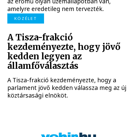
az erőmű olyan üzemállapotban van,
amelyre eredetileg nem tervezték.
KÖZÉLET
A Tisza-frakció
kezdeményezte, hogy jövő
kedden legyen az
államfőválasztás
A Tisza-frakció kezdeményezte, hogy a
parlament jövő kedden válassza meg az új
köztársasági elnököt.