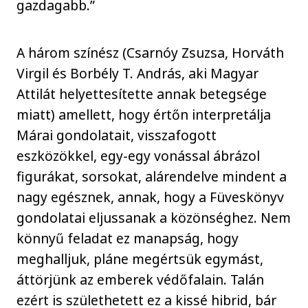
gazdagabb.”
A három színész (Csarnóy Zsuzsa, Horváth
Virgil és Borbély T. András, aki Magyar
Attilát helyettesítette annak betegsége
miatt) amellett, hogy értőn interpretálja
Márai gondolatait, visszafogott
eszközökkel, egy-egy vonással ábrázol
figurákat, sorsokat, alárendelve mindent a
nagy egésznek, annak, hogy a Füveskönyv
gondolatai eljussanak a közönséghez. Nem
könnyű feladat ez manapság, hogy
meghalljuk, pláne megértsük egymást,
áttörjünk az emberek védőfalain. Talán
ezért is születhetett ez a kissé hibrid, bár