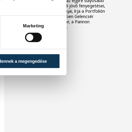
A brutális hőhullámok és az egyre súlyosabb
aszályok már nem a távoli jövő fenyegetései,
hanem a jelen mindennapjai, írja a Portfolión
megjelent véleménycikkében Gelencsér
András vegyészprofesszor, a Pannon
Marketing
Egyetem korábbi rektora.
dennek a megengedése