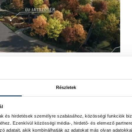
dr. Gelencsér András,
az egyetem
ttműködő a kapcsolatuk a várossal, a
nik meg most azáltal, hogy fizikailag is
vet részévé.
Részletek
nak, amikor
az Erzsébet-liget mentén
 teljes fejlesztésnek, sőt, ennél jóval
ál
rületén.
mak és hirdetések személyre szabásához, közösségi funkciók biz
hez. Ezenkívül közösségi média-, hirdető- és elemező partner
 felszínről eltűnnek az autók, a
zó adatait, akik kombinálhatják az adatokat más olyan adatokka