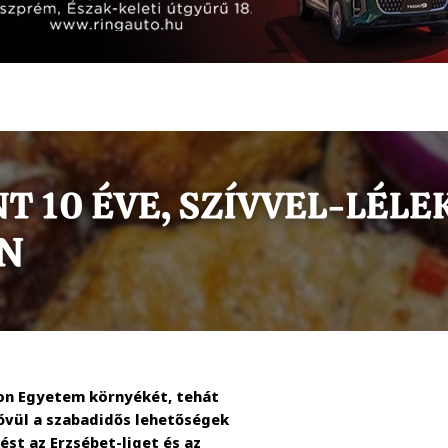
non Egyetem környékét, tehát
bővül a szabadidős lehetőségek
ést az Erzsébet-liget és az