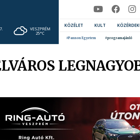
KÖZÉLET
KULT
KÖZÉRDEK
VESZPRÉM
7.
25°C
#Pannon Egyetem
#programajánló
ELVÁROS LEGNAGYO