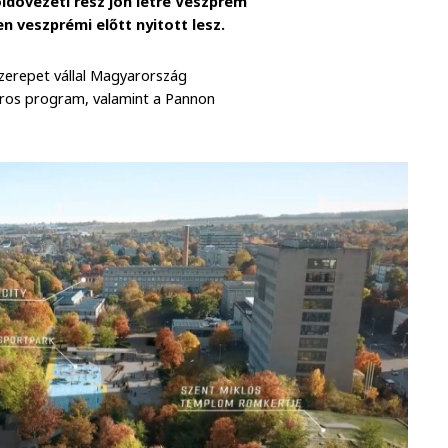
zöldövezeti rész jön létre Veszprém
 veszprémi előtt nyitott lesz.
szerepet vállal Magyarország
ros program, valamint a Pannon