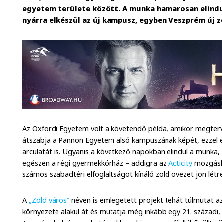
egyetem területe között. A munka hamarosan elindul
nyárra elkészül az új kampusz, egyben Veszprém új z
Az Oxfordi Egyetem volt a követendő példa, amikor megter
átszabja a Pannon Egyetem alsó kampuszának képét, ezzel
arculatát is. Ugyanis a következő napokban elindul a munka,
egészen a régi gyermekkórház – addigra az
Acticity
mozgásk
számos szabadtéri elfoglaltságot kínáló zöld övezet jön létre
A
„Zöld város”
néven is emlegetett projekt tehát túlmutat 
környezete alakul át és mutatja még inkább egy 21. századi