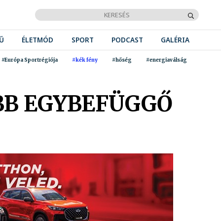
Ű
ÉLETMÓD
SPORT
PODCAST
GALÉRIA
#Európa Sportrégiója
#kék fény
#hőség
#energiaválság
BB EGYBEFÜGGŐ