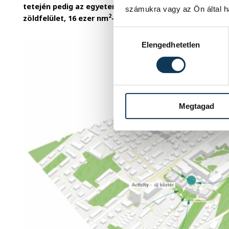
tetején pedig az egyetemi sportpályák kapnak helyet.
számukra vagy az Ön által ha
2
2
zöldfelület, 16 ezer nm
-en a járdák, 1800 nm
-en alakí
Hozzájárulás kiválasztása
Elengedhetetlen
Megtagad