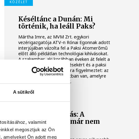
KÖZÉLET
Késéltánc a Dunán: Mi
történik, ha leáll Paks?
Mártha Imre, az MVM Zrt. egykori
vezérigazgatója ATV-n Rónai Egonnak adott
interjújában vázolta fel a Paksi Atomerőmű
előtt álló példátlan technológiai kihívásokat.
A szakember, aki korábban éveken át felelt a
hazai energetikai fejlesztésekért és a paksi
blokkok működéséért, arra figyelmeztet: az
erőmű olyan üzemállapotban van, amelyre
eredetileg nem tervezték.
A sütikről
KÖZÉRDEKŰ
Gelencsér András: A
klímaváltozást már nem
tosításához, valamint
állítjuk meg
einkkel megosztjuk az Ön
l, amelyeket Ön adott meg