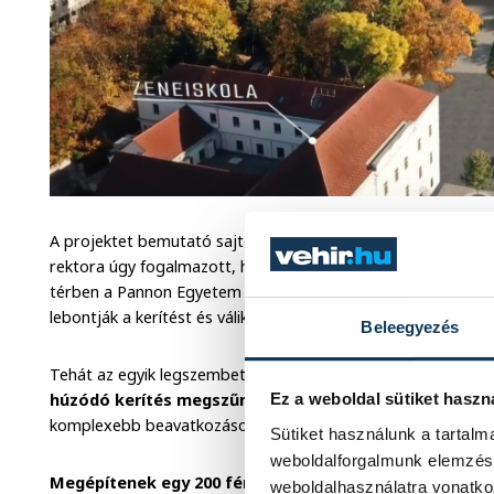
A projektet bemutató sajtótájékoztatón csütörtök délelőtt
rektora úgy fogalmazott, hiába volt eddig is szoros és együ
térben a Pannon Egyetem némileg el volt szigetelődve. Ez szű
lebontják a kerítést és válik az egyetemi kampusz a városszö
Beleegyezés
Tehát az egyik legszembetűnőbb eleme az lesz a beruházás
húzódó kerítés megszűnik,
viszont ez csak az egyik eleme a
Ez a weboldal sütiket haszn
komplexebb beavatkozásokra is sor kerül majd a kampusz te
Sütiket használunk a tartal
weboldalforgalmunk elemzésé
Megépítenek egy 200 férőhelyes új mélygarázst, ezzel a
weboldalhasználatra vonatko