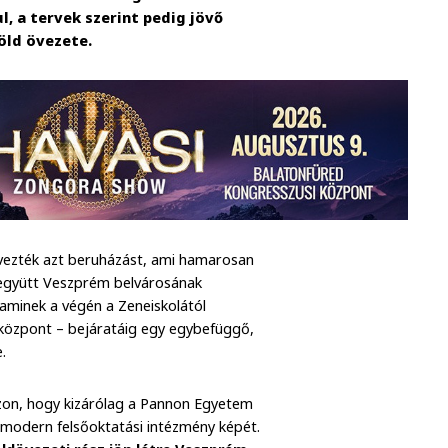
, a tervek szerint pedig jövő
öld övezete.
vezték azt beruházást, ami hamarosan
 együtt Veszprém belvárosának
 aminek a végén a Zeneiskolától
özpont – bejáratáig egy egybefüggő,
.
azon, hogy kizárólag a Pannon Egyetem
, modern felsőoktatási intézmény képét.