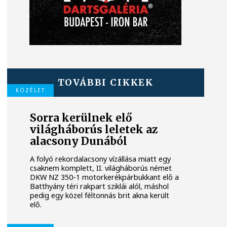
TOVÁBBI CIKKEK
KÖZÉLET
Sorra kerülnek elő
világháborús leletek az
alacsony Dunából
A folyó rekordalacsony vízállása miatt egy
csaknem komplett, II. világháborús német
DKW NZ 350-1 motorkerékpárbukkant elő a
Batthyány téri rakpart sziklái alól, máshol
pedig egy közel féltonnás brit akna került
elő.