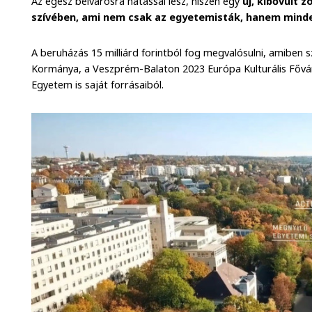
Az egész belvárosra hatással lesz, hiszen egy
új, kibővült 
szívében, ami nem csak az egyetemisták, hanem minden
A beruházás 15 milliárd forintból fog megvalósulni, amiben 
Kormánya, a Veszprém-Balaton 2023 Európa Kulturális Fővá
Egyetem is saját forrásaiból.