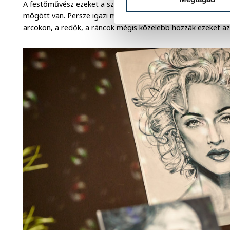
A festőművész ezeket a személyiségeket keresi a képeiben, 
mögött van. Persze igazi megfejtéssel nem tud szolgálni, d
arcokon, a redők, a ráncok mégis közelebb hozzák ezeket a