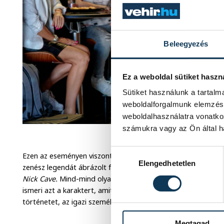
Beleegyezés
Ez a weboldal sütiket haszn
Sütiket használunk a tartal
weboldalforgalmunk elemzésé
weboldalhasználatra vonatko
számukra vagy az Ön által ha
Gyulai Attila 
Hozzájárulás kiválasztása
Ezen az eseményen viszont egyfajta egység mégis megmuta
Elengedhetetlen
zenész legendát ábrázolt fekete-fehérben. Úgy, mint
Bono, 
Nick Cave.
Mind-mind olyan személyek, akiket különösebben 
ismeri azt a karaktert, amit a média kreált a nevükkel és arcu
történetet, az igazi személyiséget, ami emögött van, vallja At
Megtagad