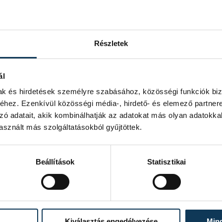
Részletek
ál
mak és hirdetések személyre szabásához, közösségi funkciók biz
hez. Ezenkívül közösségi média-, hirdető- és elemező partner
zó adatait, akik kombinálhatják az adatokat más olyan adatokka
sznált más szolgáltatásokból gyűjtöttek.
és Zsandár Tamás
tkozott a képeiben, mindegyik egy
Beállítások
Statisztikai
David Bowie, Lady Gaga,
vagy éppen
senkinek nem kell bemutatni, mindenki
kkal. Mégis pont ez fedi el azt az igazi
tila.
Kiválasztás engedélyezése
Min