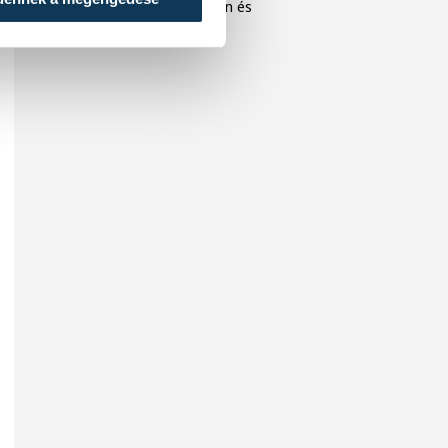
közönséget Veszprémben és
Balatonfüreden.