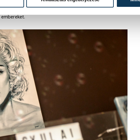
a hétköznapi embert, aki a portré
e az aprólékosan ábrázolt mimikák az
z embereket.