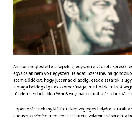
Amikor megfestette a képeket, egyszerre végzett kereső- és 
egyáltalán nem volt egyszerű feladat. Szeretné, ha gondolko
szemlélődőket, hogy jussanak el addig, ezek a sztárok is u
a maga boldogsága és szomorúsága, mint bárki más. A vége
tökéletesen beleillik a Wine&Vinyl hangulatába és a borbár sz
Éppen ezért néhány kiállított kép végleges helyére is talált 
augusztus végéig meg lehet tekinteni, valamint vásárolni a be