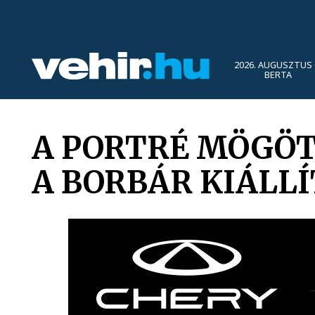
2026. AUGUSZTUS 
BERTA
A PORTRÉ MÖGÖT
A BORBÁR KIÁLL