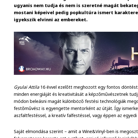
ugyanis nem tudja és nem is szeretné magát bekateg
mostani képeivel pedig popkultúra ismert karakter
igyekszik elvinni az embereket.
Gyulai Attila
16 évvel ezelőtt meghozott egy fontos döntést:
minden energiáját és kreativitását a képzőművészetnek tudja
módon beleásni magát különböző festési technológiák meg
festőművész is egyengette mentorként az útját. Így ismerk
aszfaltfestéssel, a kreatív falfestéssel, vagy éppen az egyedi
Saját elmondása szerint – amit a Wine&Vinyl-ben is megosz