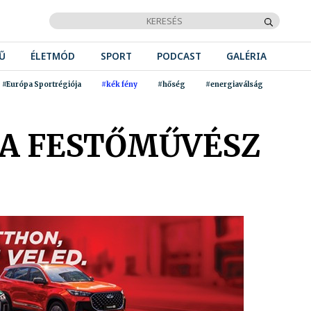
Ű
ÉLETMÓD
SPORT
PODCAST
GALÉRIA
#Európa Sportrégiója
#kék fény
#hőség
#energiaválság
 A FESTŐMŰVÉSZ