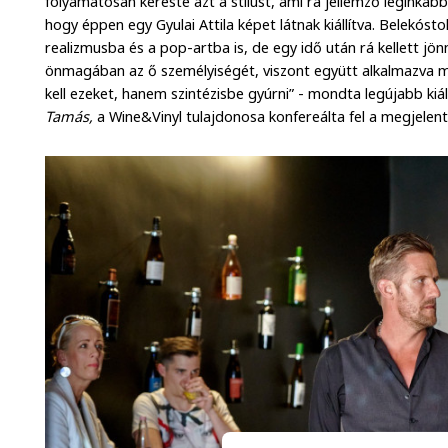
folyamatosan kereste azt a stílust, ami rá jellemző leginkáb
hogy éppen egy Gyulai Attila képet látnak kiállítva. Belekóst
realizmusba és a pop-artba is, de egy idő után rá kellett jö
önmagában az ő személyiségét, viszont együtt alkalmazva má
kell ezeket, hanem szintézisbe gyúrni” - mondta legújabb kiá
Tamás,
a Wine&Vinyl tulajdonosa konfereálta fel a megjelen