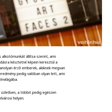
alkotómunkát állítsa szerint, ami
dásra késztetné képein keresztül a
gyanolyan érző emberek, akiknek megvan
redmény pedig valóban olyan lett, ami
ínvilágába.
az üzletben, a többit pedig egészen
lvárosi helyen.