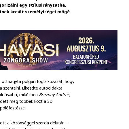
orizálni egy stílusirányzatba,
einek kreált személyiségei mögé
 otthagyta polgári foglalkozását, hogy
 szentelni. Elkezdte autodidakta
oldásaiba, miközben
Breznay András,
edett meg többek közt a 3D
 pólófestéssel.
tott a közönséggel szerda délután –