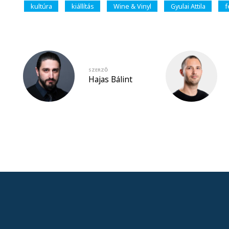
kultúra
kiállítás
Wine & Vinyl
Gyulai Attila
f
SZERZŐ
Hajas Bálint