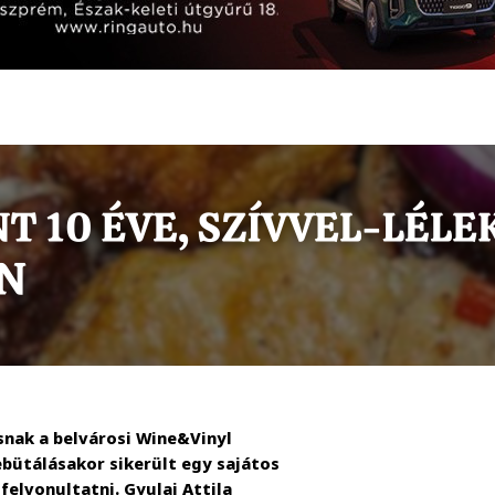
snak a belvárosi Wine&Vinyl
debütálásakor sikerült egy sajátos
felvonultatni. Gyulai Attila