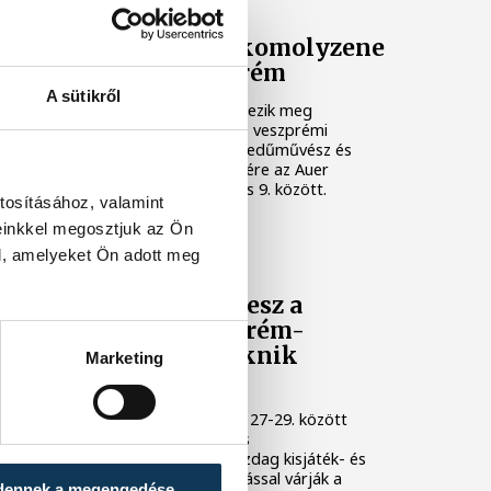
Ezen a héten a komolyzene
fővárosa Veszprém
A sütikről
Idén 12. alkalommal rendezik meg
Veszprémben a világhírű, veszprémi
születésű Auer Lipót hegedűművész és
zenepedagógus tiszteletére az Auer
Fesztivált, augusztus 3. és 9. között.
tosításához, valamint
einkkel megosztjuk az Ön
KULTÚRA
l, amelyeket Ön adott meg
Osvárt Andrea lesz a
megújult Veszprém-
Balaton Filmpiknik
Marketing
házigazdája
A Filmpikniken augusztus 27-29. között
csaknem hatvan játék- és
dokumentumfilmmel, gazdag kisjáték- és
animációs filmes válogatással várják a
dennek a megengedése