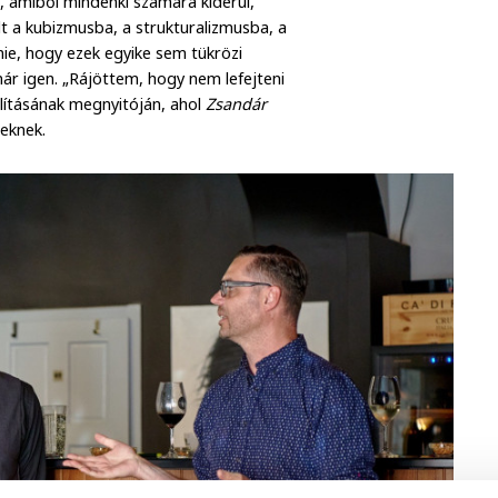
b, amiből mindenki számára kiderül,
olt a kubizmusba, a strukturalizmusba, a
nnie, hogy ezek egyike sem tükrözi
r igen. „Rájöttem, hogy nem lefejteni
llításának megnyitóján, ahol
Zsandár
teknek.