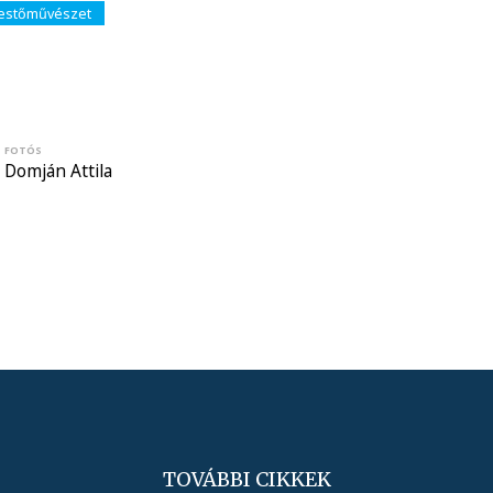
estőművészet
FOTÓS
Domján Attila
TOVÁBBI CIKKEK