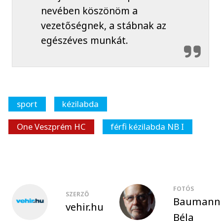
nevében köszönöm a
vezetőségnek, a stábnak az
egészéves munkát.
sport
kézilabda
One Veszprém HC
férfi kézilabda NB I
FOTÓS
SZERZŐ
Baumann
vehir.hu
Béla