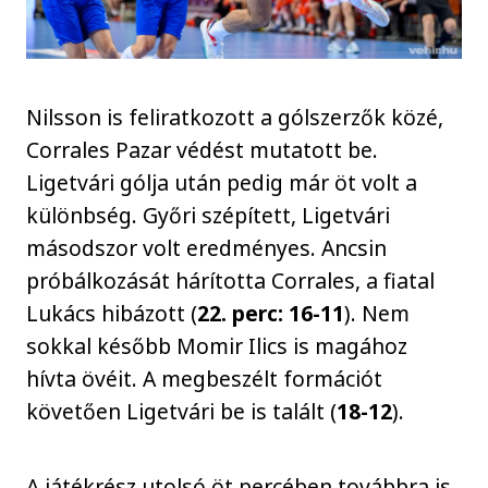
Nilsson is feliratkozott a gólszerzők közé,
Corrales Pazar védést mutatott be.
Ligetvári gólja után pedig már öt volt a
különbség. Győri szépített, Ligetvári
másodszor volt eredményes. Ancsin
próbálkozását hárította Corrales, a fiatal
Lukács hibázott (
22. perc: 16-11
). Nem
sokkal később Momir Ilics is magához
hívta övéit. A megbeszélt formációt
követően Ligetvári be is talált (
18-12
).
A játékrész utolsó öt percében továbbra is