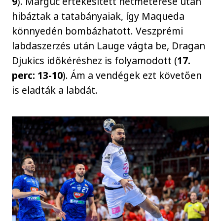
9
). Marguc értékesített hétméterese után
hibáztak a tatabányaiak, így Maqueda
könnyedén bombázhatott. Veszprémi
labdaszerzés után Lauge vágta be, Dragan
Djukics időkéréshez is folyamodott (
17.
perc: 13-10
). Ám a vendégek ezt követően
is eladták a labdát.