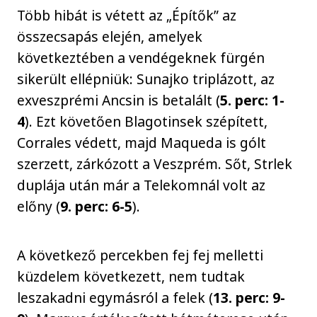
Több hibát is vétett az „Építők” az
összecsapás elején, amelyek
következtében a vendégeknek fürgén
sikerült ellépniük: Sunajko triplázott, az
exveszprémi Ancsin is betalált (
5. perc: 1-
4
). Ezt követően Blagotinsek szépített,
Corrales védett, majd Maqueda is gólt
szerzett, zárkózott a Veszprém. Sőt, Strlek
duplája után már a Telekomnál volt az
előny (
9. perc: 6-5
).
A következő percekben fej fej melletti
küzdelem következett, nem tudtak
leszakadni egymásról a felek (
13. perc: 9-