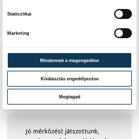
ma mutatott
Statisztikai
teljesítményével. Az idény
lényeges része viszont most
Marketing
fog következni, nehéz
megmérettetések várnak
ránk.
Mindennek a megengedése
Kiválasztás engedélyezése
Ligetvári Patrik, a Telekom Veszprém
játékosa:
Megtagad
Jó mérkőzést játszottunk,