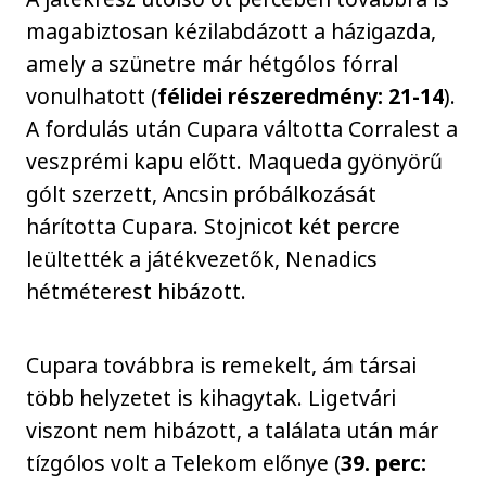
magabiztosan kézilabdázott a házigazda,
amely a szünetre már hétgólos fórral
vonulhatott (
félidei részeredmény: 21-14
).
A fordulás után Cupara váltotta Corralest a
veszprémi kapu előtt. Maqueda gyönyörű
gólt szerzett, Ancsin próbálkozását
hárította Cupara. Stojnicot két percre
leültették a játékvezetők, Nenadics
hétméterest hibázott.
Cupara továbbra is remekelt, ám társai
több helyzetet is kihagytak. Ligetvári
viszont nem hibázott, a találata után már
tízgólos volt a Telekom előnye (
39. perc: