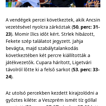
A vendégek percei következtek, akik Ancsin
vezetésével nyolcra zárkóztak (
50. perc: 31-
23
). Momir Ilics időt kért. Strlek hibázott,
Fekete szép találatot jegyzett. Jahja
bevágta, majd szabálytalankodás
következtében két percre kiállították a
játékvezetők. Cupara hárított, Ligetvári
távolról lőtte ki a felső sarkot (
53. perc: 33-
24
).
Az utolsó percekben kezdett kirajzolódni a
győztes kiléte: a Veszprém ismét tíz góllal