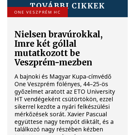
TOVÁBBI CIKKEK
ONE VESZPRÉM HC
Nielsen bravúrokkal,
Imre két góllal
mutatkozott be
Veszprém-mezben
A bajnoki és Magyar Kupa-címvédő
One Veszprém fölényes, 44–25-ös
győzelmet aratott az ETO University
HT vendégeként csütörtökön, ezzel
sikerrel kezdte a nyári felkészülési
mérkőzések sorát. Xavier Pascual
együttese nagy tempót diktált, és a
találkozó nagy részében kézben