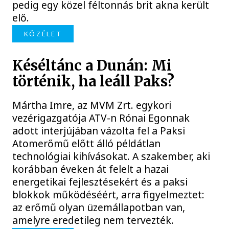
pedig egy közel féltonnás brit akna került
elő.
KÖZÉLET
Késéltánc a Dunán: Mi
történik, ha leáll Paks?
Mártha Imre, az MVM Zrt. egykori
vezérigazgatója ATV-n Rónai Egonnak
adott interjújában vázolta fel a Paksi
Atomerőmű előtt álló példátlan
technológiai kihívásokat. A szakember, aki
korábban éveken át felelt a hazai
energetikai fejlesztésekért és a paksi
blokkok működéséért, arra figyelmeztet:
az erőmű olyan üzemállapotban van,
amelyre eredetileg nem tervezték.