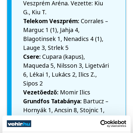
Veszprém Aréna. Vezette: Kiu
G., Kiu T.
Telekom Veszprém:
Corrales –
Marguc 1 (1), Jahja 4,
Blagotinsek 1, Nenadics 4 (1),
Lauge 3, Strlek 5
Csere:
Cupara (kapus),
Maqueda 5, Nilsson 3, Ligetvári
6, Lékai 1, Lukács 2, Ilics Z.,
Sipos 2
Vezetőedző:
Momir Ilics
Grundfos Tatabánya:
Bartucz –
Hornyák 1, Ancsin 8, Stojnic 1,
Juhász 3, Győri 3, Sunajko 6 (2)
Csere:
Wyszomirski (kapus),