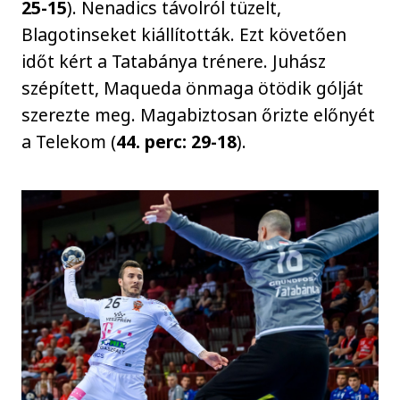
25-15
). Nenadics távolról tüzelt,
Blagotinseket kiállították. Ezt követően
időt kért a Tatabánya trénere. Juhász
szépített, Maqueda önmaga ötödik gólját
szerezte meg. Magabiztosan őrizte előnyét
a Telekom (
44. perc: 29-18
).