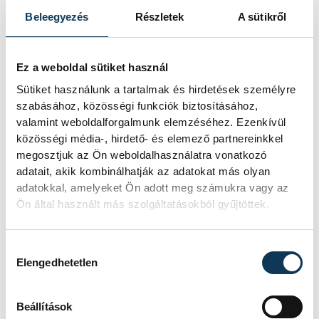
Ushal, Fotache, Urban 4, Tóth,
Beleegyezés
Részletek
A sütikről
Fekete 1
Vezetőedző:
Dragan Djukics
Ez a weboldal sütiket használ
Kiállítások
: 6, ill. 2 perc
Sütiket használunk a tartalmak és hirdetések személyre
Hétméteresek:
3/2, ill. 2/2
szabásához, közösségi funkciók biztosításához,
valamint weboldalforgalmunk elemzéséhez. Ezenkívül
közösségi média-, hirdető- és elemező partnereinkkel
megosztjuk az Ön weboldalhasználatra vonatkozó
Így értékelte a látottakat
adatait, akik kombinálhatják az adatokat más olyan
adatokkal, amelyeket Ön adott meg számukra vagy az
Ön által használt más szolgáltatásokból gyűjtöttek.
Momir Ilics, a Telekom Veszprém
vezetőedzője:
Hozzájárulás kiválasztása
Elengedhetetlen
Beállítások
Elégedett voltam a csapatom