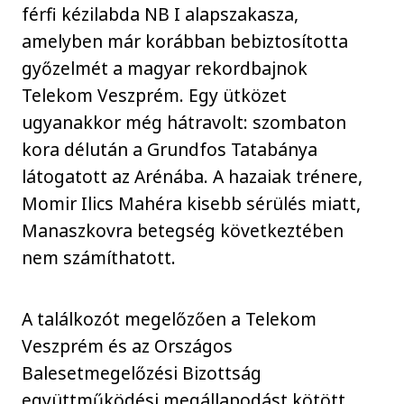
férfi kézilabda NB I alapszakasza,
amelyben már korábban bebiztosította
győzelmét a magyar rekordbajnok
Telekom Veszprém. Egy ütközet
ugyanakkor még hátravolt: szombaton
kora délután a Grundfos Tatabánya
látogatott az Arénába. A hazaiak trénere,
Momir Ilics Mahéra kisebb sérülés miatt,
Manaszkovra betegség következtében
nem számíthatott.
A találkozót megelőzően a Telekom
Veszprém és az Országos
Balesetmegelőzési Bizottság
együttműködési megállapodást kötött,