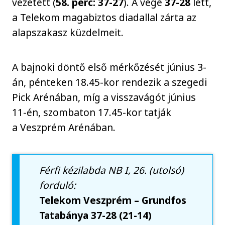
vezetett (
58. perc: 37-27
). A vége
37-28
lett,
a Telekom magabiztos diadallal zárta az
alapszakasz küzdelmeit.
A bajnoki döntő első mérkőzését június 3-
án, pénteken 18.45-kor rendezik a szegedi
Pick Arénában, míg a visszavágót június
11-én, szombaton 17.45-kor tatják
a Veszprém Arénában.
Férfi kézilabda NB I, 26. (utolsó)
forduló:
Telekom Veszprém – Grundfos
Tatabánya 37-28 (21-14)