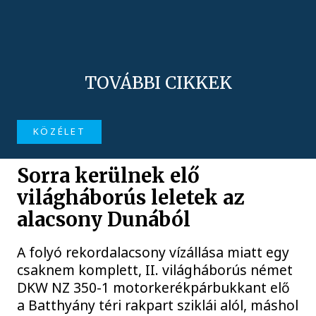
TOVÁBBI CIKKEK
KÖZÉLET
Sorra kerülnek elő
világháborús leletek az
alacsony Dunából
A folyó rekordalacsony vízállása miatt egy
csaknem komplett, II. világháborús német
DKW NZ 350-1 motorkerékpárbukkant elő
a Batthyány téri rakpart sziklái alól, máshol