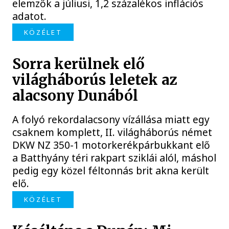
elemzők a júliusi, 1,2 százalékos inflációs
adatot.
KÖZÉLET
Sorra kerülnek elő
világháborús leletek az
alacsony Dunából
A folyó rekordalacsony vízállása miatt egy
csaknem komplett, II. világháborús német
DKW NZ 350-1 motorkerékpárbukkant elő
a Batthyány téri rakpart sziklái alól, máshol
pedig egy közel féltonnás brit akna került
elő.
KÖZÉLET