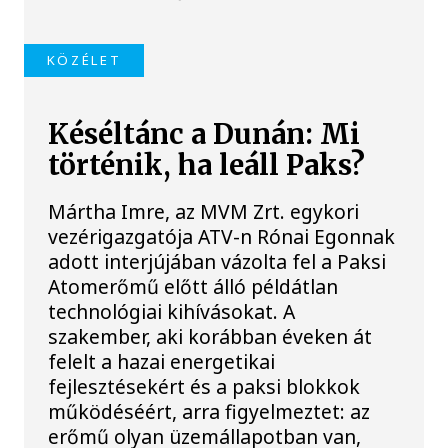
KÖZÉLET
Késéltánc a Dunán: Mi
történik, ha leáll Paks?
Mártha Imre, az MVM Zrt. egykori
vezérigazgatója ATV-n Rónai Egonnak
adott interjújában vázolta fel a Paksi
Atomerőmű előtt álló példátlan
technológiai kihívásokat. A
szakember, aki korábban éveken át
felelt a hazai energetikai
fejlesztésekért és a paksi blokkok
működéséért, arra figyelmeztet: az
erőmű olyan üzemállapotban van,