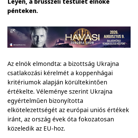
Leyen, a brüsszeli testület elnöke
pénteken.
Az elnök elmondta: a bizottság Ukrajna
csatlakozási kérelmét a koppenhágai
kritériumok alapján körültekintően
értékelte. Véleménye szerint Ukrajna
egyértelműen bizonyította
elkötelezettségét az európai uniós értékek
iránt, az ország évek óta fokozatosan
közeledik az EU-hoz.