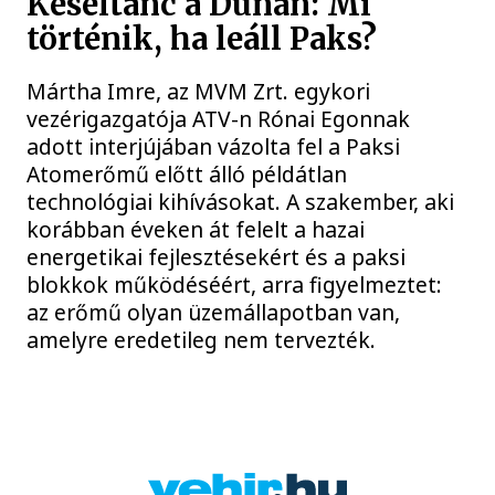
Késéltánc a Dunán: Mi
történik, ha leáll Paks?
Mártha Imre, az MVM Zrt. egykori
vezérigazgatója ATV-n Rónai Egonnak
adott interjújában vázolta fel a Paksi
Atomerőmű előtt álló példátlan
technológiai kihívásokat. A szakember, aki
korábban éveken át felelt a hazai
energetikai fejlesztésekért és a paksi
blokkok működéséért, arra figyelmeztet:
az erőmű olyan üzemállapotban van,
amelyre eredetileg nem tervezték.