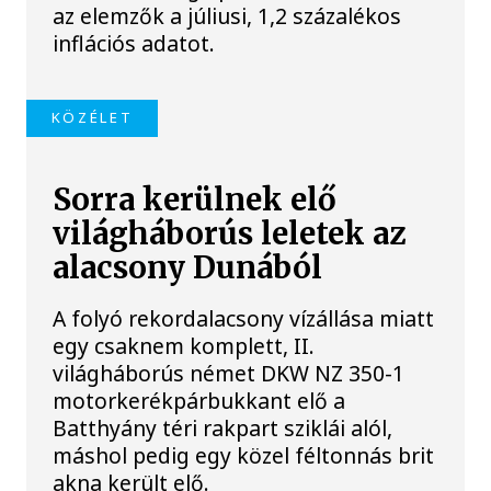
az elemzők a júliusi, 1,2 százalékos
inflációs adatot.
KÖZÉLET
Sorra kerülnek elő
világháborús leletek az
alacsony Dunából
A folyó rekordalacsony vízállása miatt
egy csaknem komplett, II.
világháborús német DKW NZ 350-1
motorkerékpárbukkant elő a
Batthyány téri rakpart sziklái alól,
máshol pedig egy közel féltonnás brit
akna került elő.