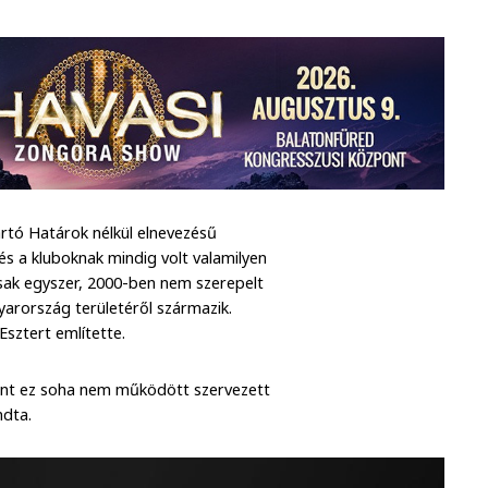
rtó Határok nélkül elnevezésű
és a kluboknak mindig volt valamilyen
 csak egyszer, 2000-ben nem szerepelt
yarország területéről származik.
Esztert említette.
szont ez soha nem működött szervezett
ndta.