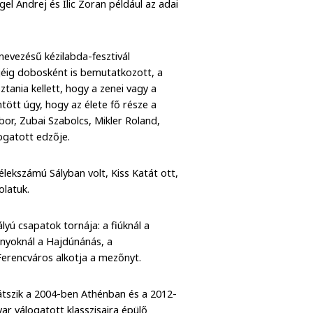
el Andrej és Ilic Zoran például az adai
nevezésű kézilabda-fesztivál
jéig dobosként is bemutatkozott, a
ztania kellett, hogy a zenei vagy a
tött úgy, hogy az élete fő része a
bor, Zubai Szabolcs, Mikler Roland,
álogatott edzője.
élekszámú Sályban volt, Kiss Katát ott,
olatuk.
yú csapatok tornája: a fiúknál a
ányoknál a Hajdúnánás, a
Ferencváros alkotja a mezőnyt.
játszik a 2004-ben Athénban és a 2012-
r válogatott klasszisaira épülő