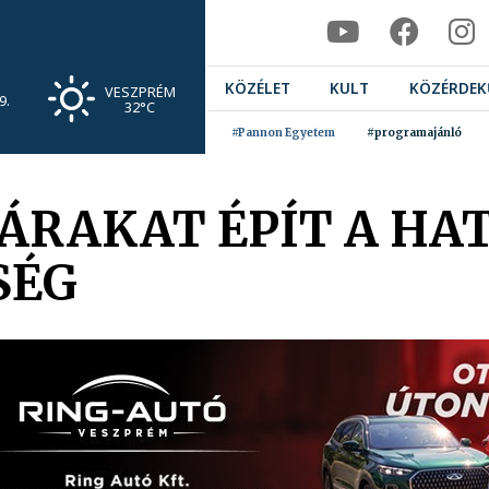
KÖZÉLET
KULT
KÖZÉRDEK
VESZPRÉM
9.
32°C
#Pannon Egyetem
#programajánló
VÁRAKAT ÉPÍT A HA
SÉG