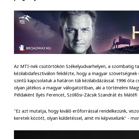
Az MTI-nek csütörtökön Székelyudvarhelyen, a szombatig ta
kézilabdafesztiválon felidézte, hogy a magyar szövetségnek 
szintű kapcsolatuk a határon túli kézilabdázással. 1996 óta
olyan játékos a magyar válogatottban, aki a történelmi Mag
Példaként Ilyés Ferencet, Szöllősi-Zácsik Szandrát és Mátéfi 
"Ez azt mutatja, hogy kiváló erőforrással rendelkezünk, vi
keretek között, olyan küldetéssel, amit mi képviselünk" - mo