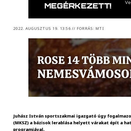
2022. AUGUSZTUS 19. 13:56
//
FORRÁS: MTI
Juhász István sportszakmai igazgató úgy fogalmazo
(MKSZ) a bázisok lerablása helyett várakat épít a h
programjával.