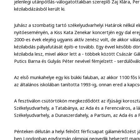
jelenlegi utánpótlás-válogatottakban szereplő Zaj Klára, Perg
kézilabdázásból került ki.
Juhász a szombatig tartó székelyudvarhelyi Határok nélkül el
nyitóeseményén, a Kiss Kata Zenekar koncertjén egy dal ere
2000-es évek elejéig ugyanis aktív zenész volt, de akkor válas
kézilabdás pályafutását építi-e tovább. Egy évvel később dön
kézilabda lesz, mivel akkor lett a - többek között Császár Gá
Putics Barna és Gulyás Péter nevével fémjelzett - serdülőv
Az első munkahelye egy kis bükki faluban, az akkor 1100 fős l
az általános iskolában tanította 1993-ig, onnan ered a kapcs
A fesztiválon csütörtökön megkezdődött az ifjúsági korosztál
Székelyudvarhely, a Tatabánya, az Ada és a Ferencváros, a l
Székelyudvarhely, a Dunaszerdahely, a Partium, az Ada és a 
Pénteken délután a helyi felnőtt férficsapat gálamérkőzést 
ben Londonban egyformán olimpiai negyedik helyezett magya