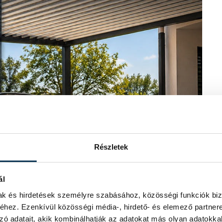
Részletek
ál
mak és hirdetések személyre szabásához, közösségi funkciók biz
hez. Ezenkívül közösségi média-, hirdető- és elemező partner
zó adatait, akik kombinálhatják az adatokat más olyan adatokka