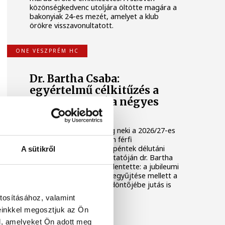
közönségkedvenc utoljára öltötte magára a
bakonyiak 24-es mezét, amelyet a klub
örökre visszavonultatott.
ONE VESZPRÉM HC
Dr. Bartha Csaba:
egyértelmű célkitűzés a
Bajnokok Ligája négyes
döntője
Huszonkét játékossal vág neki a 2026/27-es
idénynek a One Veszprém férfi
kézilabdacsapata. A klub péntek délutáni
A sütikről
szezonnyitó sajtótájékoztatóján dr. Bartha
Csaba vezérigazgató kijelentette: a jubileumi
idényben a hazai címek begyűjtése mellett a
Bajnokok Ligája négyes döntőjébe jutás is
egyértelmű célkitűzés.
tosításához, valamint
einkkel megosztjuk az Ön
TÁMOGATOTT TARTALOM
l, amelyeket Ön adott meg