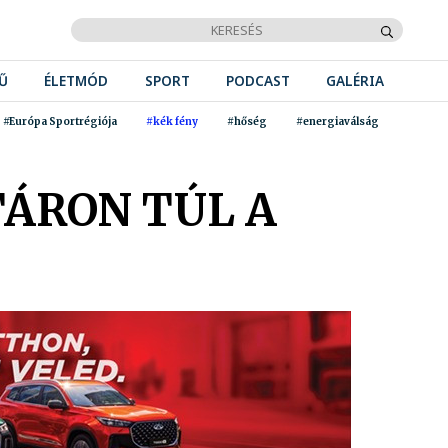
Ű
ÉLETMÓD
SPORT
PODCAST
GALÉRIA
#Európa Sportrégiója
#kék fény
#hőség
#energiaválság
TÁRON TÚL A