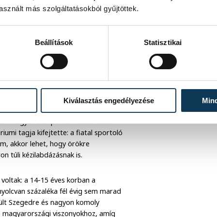
sznált más szolgáltatásokból gyűjtöttek.
Beállítások
Statisztikai
s felkarolása vagy támogatása egyirányú
Magyarországra. Senkit nem szeretnék
ek, ami sok esetben bejött, de sok
Kiválasztás engedélyezése
Min
úli magyar utánpótlás kézilabdázás
umi tagja kifejtette: a fiatal sportoló
m, akkor lehet, hogy örökre
ron túli kézilabdázásnak is.
 voltak: a 14-15 éves korban a
nyolcvan százaléka fél évig sem marad
rült Szegedre és nagyon komoly
 a magyarországi viszonyokhoz, amíg