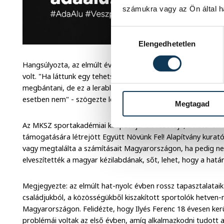
számukra vagy az Ön által ha
Hozzájárulás kiválasztása
Elengedhetetlen
Hangsúlyozta, az elmúlt években a határon túli kézilabdázá
volt. "Ha láttunk egy tehetséges gyereket, akkor elhoztuk 
megbántani, de ez a lerablása volt a határon túli területekn
esetben nem" - szögezte le.
Megtagad
Az MKSZ sportakadémiai központjának vezetője, a határon t
támogatására létrejött Együtt Növünk Fel! Alapítvány kuratóri
vagy megtalálta a számításait Magyarországon, ha pedig ne
elveszítették a magyar kézilabdának, sőt, lehet, hogy a hatá
Megjegyezte: az elmúlt hat-nyolc évben rossz tapasztalataik
családjukból, a közösségükből kiszakított sportolók hetven-
Magyarországon. Felidézte, hogy Ilyés Ferenc 18 évesen ke
problémái voltak az első évben, amíg alkalmazkodni tudott