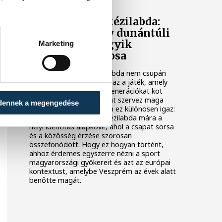
Veszprém és a kézilabda:
hogyan lett egy dunántúli
város Európa egyik
Marketing
kézilabdafővárosa
Magyarországon a kézilabda nem csupán
egy sport a sok közül. Ez az a játék, amely
telt arénákat tölt meg, generációkat köt
össze, és egész városokat szervez maga
dennek a megengedése
köré. Veszprém esetében ez különösen igaz:
a dunántúli városban a kézilabda mára a
helyi identitás alapköve, ahol a csapat sorsa
és a közösség érzése szorosan
összefonódott. Hogy ez hogyan történt,
ahhoz érdemes egyszerre nézni a sport
magyarországi gyökereit és azt az európai
kontextust, amelybe Veszprém az évek alatt
benőtte magát.