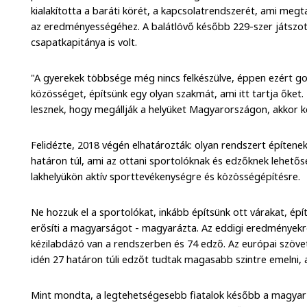
kialakította a baráti körét, a kapcsolatrendszerét, ami meg
az eredményességéhez. A balátlövő később 229-szer játszot
csapatkapitánya is volt.
"A gyerekek többsége még nincs felkészülve, éppen ezért go
közösséget, építsünk egy olyan szakmát, ami itt tartja őket.
lesznek, hogy megállják a helyüket Magyarországon, akkor ke
Felidézte, 2018 végén elhatározták: olyan rendszert építenek
határon túl, ami az ottani sportolóknak és edzőknek lehetős
lakhelyükön aktív sporttevékenységre és közösségépítésre.
Ne hozzuk el a sportolókat, inkább építsünk ott várakat, ép
erősíti a magyarságot - magyarázta. Az eddigi eredményekr
kézilabdázó van a rendszerben és 74 edző. Az európai szöve
idén 27 határon túli edzőt tudtak magasabb szintre emelni, 
Mint mondta, a legtehetségesebb fiatalok később a magyar 