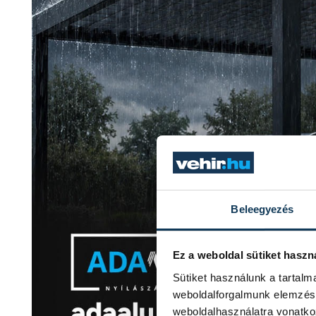
Beleegyezés
Ez a weboldal sütiket haszn
Sütiket használunk a tartal
weboldalforgalmunk elemzésé
weboldalhasználatra vonatko