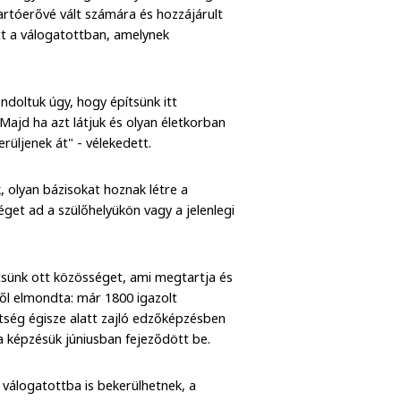
tartóerővé vált számára és hozzájárult
t a válogatottban, amelynek
ndoltuk úgy, hogy építsünk itt
 Majd ha azt látjuk és olyan életkorban
rüljenek át" - vélekedett.
, olyan bázisokat hoznak létre a
éget ad a szülőhelyükön vagy a jelenlegi
ítsünk ott közösséget, ami megtartja és
ől elmondta: már 1800 igazolt
tség égisze alatt zajló edzőképzésben
a képzésük júniusban fejeződött be.
válogatottba is bekerülhetnek, a