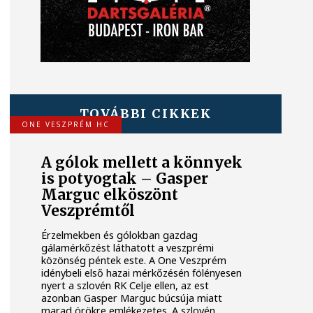
TOVÁBBI CIKKEK
ONE VESZPRÉM HC
A gólok mellett a könnyek
is potyogtak – Gasper
Marguc elköszönt
Veszprémtől
Érzelmekben és gólokban gazdag
gálamérkőzést láthatott a veszprémi
közönség péntek este. A One Veszprém
idénybeli első hazai mérkőzésén fölényesen
nyert a szlovén RK Celje ellen, az est
azonban Gasper Marguc búcsúja miatt
marad örökre emlékezetes. A szlovén