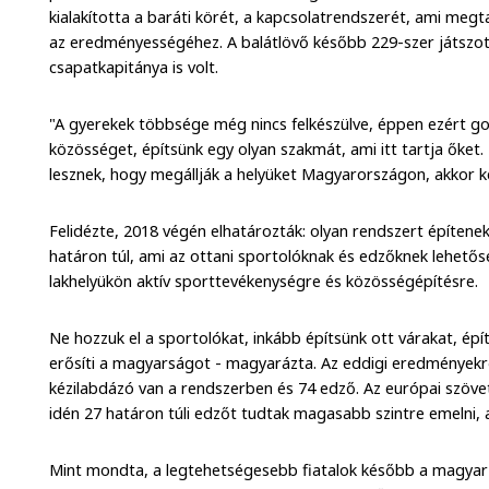
kialakította a baráti körét, a kapcsolatrendszerét, ami meg
az eredményességéhez. A balátlövő később 229-szer játszot
csapatkapitánya is volt.
"A gyerekek többsége még nincs felkészülve, éppen ezért go
közösséget, építsünk egy olyan szakmát, ami itt tartja őket.
lesznek, hogy megállják a helyüket Magyarországon, akkor ke
Felidézte, 2018 végén elhatározták: olyan rendszert építenek
határon túl, ami az ottani sportolóknak és edzőknek lehetős
lakhelyükön aktív sporttevékenységre és közösségépítésre.
Ne hozzuk el a sportolókat, inkább építsünk ott várakat, ép
erősíti a magyarságot - magyarázta. Az eddigi eredményekr
kézilabdázó van a rendszerben és 74 edző. Az európai szöve
idén 27 határon túli edzőt tudtak magasabb szintre emelni, 
Mint mondta, a legtehetségesebb fiatalok később a magyar 