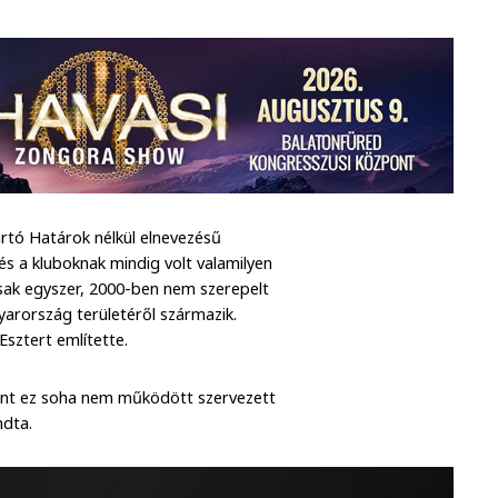
rtó Határok nélkül elnevezésű
és a kluboknak mindig volt valamilyen
 csak egyszer, 2000-ben nem szerepelt
yarország területéről származik.
Esztert említette.
szont ez soha nem működött szervezett
ndta.