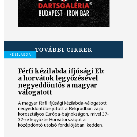
TOVÁBBI CIKKEK
KÉZILABDA
Férfi kézilabda ifjúsági Eb:
a horvátok legyőzésével
negyeddöntős a magyar
válogatott
A magyar férfi ifjúsági kézilabda-válogatott
negyeddöntőbe jutott a Belgrádban zajló
korosztályos Európa-bajnokságon, mivel 37-
32-re legyőzte Horvátországot a
középdöntő utolsó fordulójában, kedden.