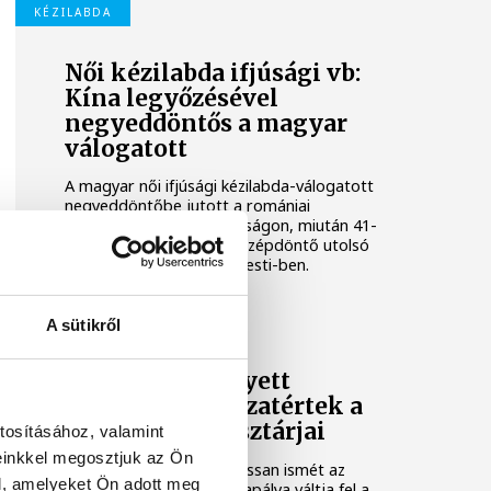
KÉZILABDA
Női kézilabda ifjúsági vb:
Kína legyőzésével
negyeddöntős a magyar
válogatott
A magyar női ifjúsági kézilabda-válogatott
negyeddöntőbe jutott a romániai
korosztályos világbajnokságon, miután 41-
36-ra legyőzte Kínát a középdöntő utolsó
fordulójában, kedden Pitesti-ben.
KÉZILABDA
A sütikről
Tengerpart helyett
edzőterem: visszatértek a
One Veszprém sztárjai
tosításához, valamint
einkkel megosztjuk az Ön
A tengerparti pihenést lassan ismét az
l, amelyeket Ön adott meg
edzőterem és a kézilabdapálya váltja fel a