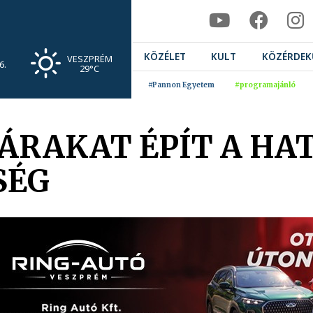
KÖZÉLET
KULT
KÖZÉRDEK
VESZPRÉM
6.
29°C
#Pannon Egyetem
#programajánló
VÁRAKAT ÉPÍT A HA
SÉG