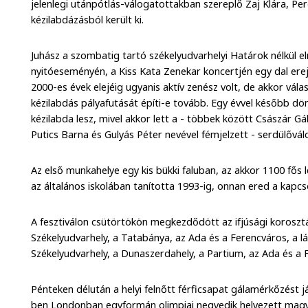
jelenlegi utánpótlás-válogatottakban szereplő Zaj Klára, Perg
kézilabdázásból került ki.
Juhász a szombatig tartó székelyudvarhelyi Határok nélkül el
nyitóeseményén, a Kiss Kata Zenekar koncertjén egy dal ere
2000-es évek elejéig ugyanis aktív zenész volt, de akkor válas
kézilabdás pályafutását építi-e tovább. Egy évvel később dön
kézilabda lesz, mivel akkor lett a - többek között Császár Gá
Putics Barna és Gulyás Péter nevével fémjelzett - serdülőv
Az első munkahelye egy kis bükki faluban, az akkor 1100 fős l
az általános iskolában tanította 1993-ig, onnan ered a kapcs
A fesztiválon csütörtökön megkezdődött az ifjúsági korosztál
Székelyudvarhely, a Tatabánya, az Ada és a Ferencváros, a l
Székelyudvarhely, a Dunaszerdahely, a Partium, az Ada és a 
Pénteken délután a helyi felnőtt férficsapat gálamérkőzést 
ben Londonban egyformán olimpiai negyedik helyezett magya