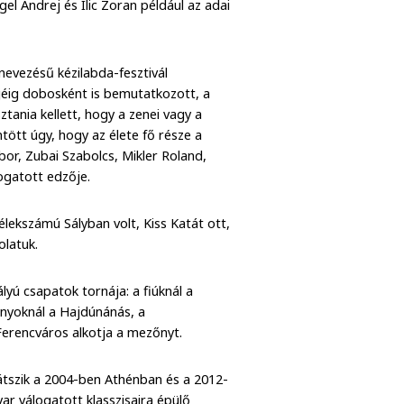
el Andrej és Ilic Zoran például az adai
nevezésű kézilabda-fesztivál
jéig dobosként is bemutatkozott, a
ztania kellett, hogy a zenei vagy a
tött úgy, hogy az élete fő része a
bor, Zubai Szabolcs, Mikler Roland,
álogatott edzője.
élekszámú Sályban volt, Kiss Katát ott,
olatuk.
yú csapatok tornája: a fiúknál a
ányoknál a Hajdúnánás, a
Ferencváros alkotja a mezőnyt.
játszik a 2004-ben Athénban és a 2012-
r válogatott klasszisaira épülő