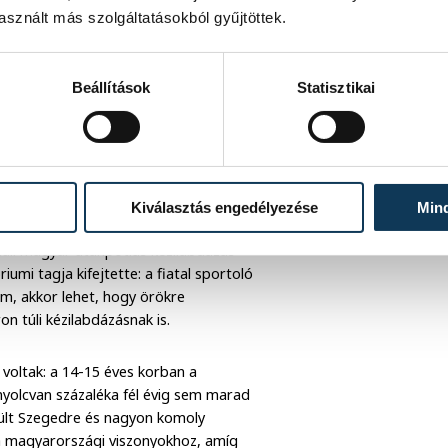
sznált más szolgáltatásokból gyűjtöttek.
Beállítások
Statisztikai
s felkarolása vagy támogatása egyirányú
Magyarországra. Senkit nem szeretnék
ek, ami sok esetben bejött, de sok
Kiválasztás engedélyezése
Min
úli magyar utánpótlás kézilabdázás
umi tagja kifejtette: a fiatal sportoló
m, akkor lehet, hogy örökre
ron túli kézilabdázásnak is.
 voltak: a 14-15 éves korban a
nyolcvan százaléka fél évig sem marad
rült Szegedre és nagyon komoly
 a magyarországi viszonyokhoz, amíg