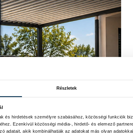
Részletek
ál
mak és hirdetések személyre szabásához, közösségi funkciók biz
hez. Ezenkívül közösségi média-, hirdető- és elemező partner
zó adatait, akik kombinálhatják az adatokat más olyan adatokka