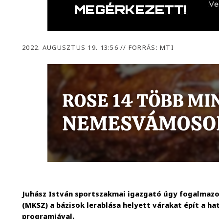
2022. AUGUSZTUS 19. 13:56
//
FORRÁS: MTI
Juhász István sportszakmai igazgató úgy fogalmazo
(MKSZ) a bázisok lerablása helyett várakat épít a h
programjával.