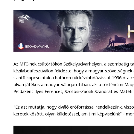
Az MTI-nek csütörtökön Székelyudvarhelyen, a szombatig ta
kézilabdafesztiválon felidézte, hogy a magyar szövetségnek 
szintű kapcsolatuk a határon túli kézilabdázással. 1996 óta
olyan játékos a magyar válogatottban, aki a történelmi Mag
Példaként Ilyés Ferencet, Szöllősi-Zácsik Szandrát és Mátéfi 
"Ez azt mutatja, hogy kiváló erőforrással rendelkezünk, vi
keretek között, olyan küldetéssel, amit mi képviselünk" - mo