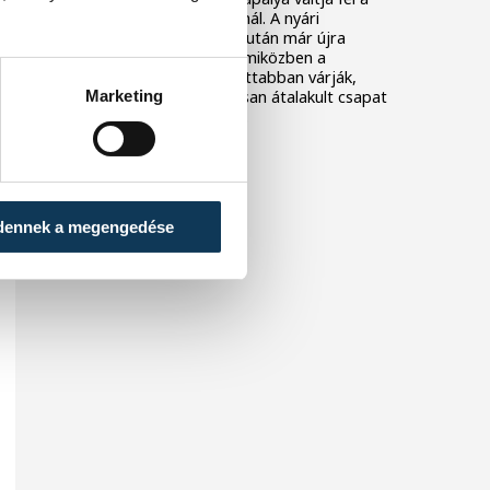
One Veszprém játékosainál. A nyári
szabadság utolsó napjai után már újra
együtt dolgozik a keret, miközben a
szurkolók is egyre izgatottabban várják,
Marketing
mire lesz képes az alaposan átalakult csapat
az előttünk álló idényben.
dennek a megengedése