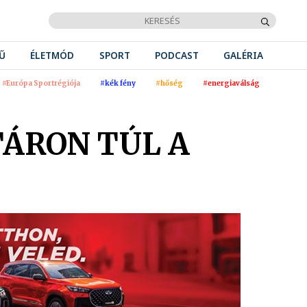
Ű
ÉLETMÓD
SPORT
PODCAST
GALÉRIA
#Európa Sportrégiója
#kék fény
#hőség
#energiaválság
TÁRON TÚL A