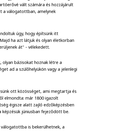
tartóerővé vált számára és hozzájárult
t a válogatottban, amelynek
ndoltuk úgy, hogy építsünk itt
 Majd ha azt látjuk és olyan életkorban
rüljenek át" - vélekedett.
, olyan bázisokat hoznak létre a
éget ad a szülőhelyükön vagy a jelenlegi
ítsünk ott közösséget, ami megtartja és
ől elmondta: már 1800 igazolt
tség égisze alatt zajló edzőképzésben
a képzésük júniusban fejeződött be.
válogatottba is bekerülhetnek, a