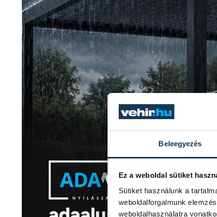
Beleegyezés
Ez a weboldal sütiket haszn
Sütiket használunk a tartal
weboldalforgalmunk elemzésé
weboldalhasználatra vonatko