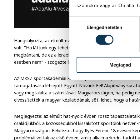
számukra vagy az Ön által ha
Hozzájárulás kiválasztása
Elengedhetetlen
Hangsúlyozta, az elmúlt években a határon túli kézilabdázá
volt. "Ha láttunk egy tehetséges gyereket, akkor elhoztuk 
megbántani, de ez a lerablása volt a határon túli területekn
esetben nem" - szögezte le.
Megtagad
Az MKSZ sportakadémiai központjának vezetője, a határon t
támogatására létrejött Együtt Növünk Fel! Alapítvány kuratóri
vagy megtalálta a számításait Magyarországon, ha pedig ne
elveszítették a magyar kézilabdának, sőt, lehet, hogy a hatá
Megjegyezte: az elmúlt hat-nyolc évben rossz tapasztalataik
családjukból, a közösségükből kiszakított sportolók hetven-
Magyarországon. Felidézte, hogy Ilyés Ferenc 18 évesen ke
problémái voltak az első évben, amíg alkalmazkodni tudott