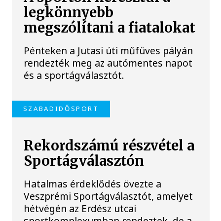
legkönnyebb
megszólítani a fiatalokat
Pénteken a Jutasi úti műfüves pályán
rendezték meg az autómentes napot
és a sportágválasztót.
SZABADIDŐSPORT
Rekordszámú részvétel a
Sportágválasztón
Hatalmas érdeklődés övezte a
Veszprémi Sportágválasztót, amelyet
hétvégén az Erdész utcai
sportkomplexumban rendeztek, de a