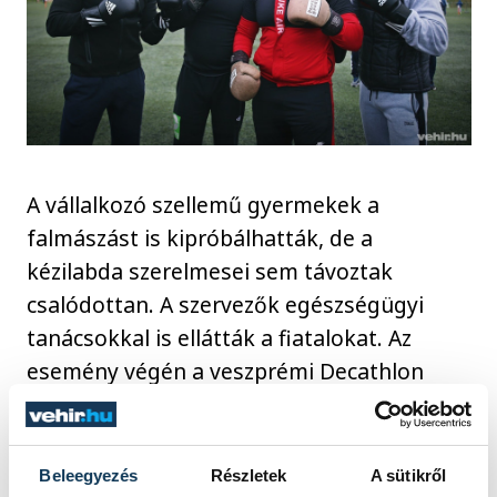
A vállalkozó szellemű gyermekek a
falmászást is kipróbálhatták, de a
kézilabda szerelmesei sem távoztak
csalódottan. A szervezők egészségügyi
tanácsokkal is ellátták a fiatalokat. Az
esemény végén a veszprémi Decathlon
felajánlásából rengeteg ajándék gazdára
talált: értékes sportszerek mellett a fődíj
egy professzionális roller volt.
Beleegyezés
Részletek
A sütikről