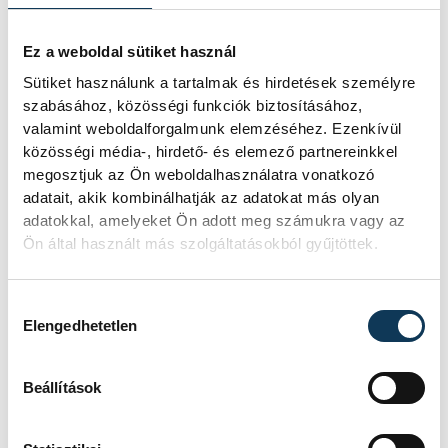
Ez a weboldal sütiket használ
Sütiket használunk a tartalmak és hirdetések személyre
szabásához, közösségi funkciók biztosításához,
valamint weboldalforgalmunk elemzéséhez. Ezenkívül
közösségi média-, hirdető- és elemező partnereinkkel
megosztjuk az Ön weboldalhasználatra vonatkozó
adatait, akik kombinálhatják az adatokat más olyan
adatokkal, amelyeket Ön adott meg számukra vagy az
Ön által használt más szolgáltatásokból gyűjtöttek.
Hozzájárulás kiválasztása
Elengedhetetlen
A Veszprém Megyei Testnevelő Tanárok
Egyesületének (VMTTE) elnöke,
Kavalecz
Beállítások
Gábor
a rendezvény zárásaként reményét
fejezte ki, hogy jövőre hasonlóan sikeres