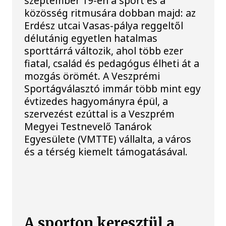
szeptember 19-én a sport és a
közösség ritmusára dobban majd: az
Erdész utcai Vasas-pálya reggeltől
délutánig egyetlen hatalmas
sporttárrá változik, ahol több ezer
fiatal, család és pedagógus élheti át a
mozgás örömét. A Veszprémi
Sportágválasztó immár több mint egy
évtizedes hagyományra épül, a
szervezést ezúttal is a Veszprém
Megyei Testnevelő Tanárok
Egyesülete (VMTTE) vállalta, a város
és a térség kiemelt támogatásával.
A sporton keresztül a