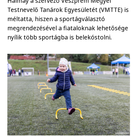
Halmay a szervező Veszprém Megyei
Testnevelő Tanárok Egyesületét (VMTTE) is
méltatta, hiszen a sportágválasztó
megrendezésével a fiataloknak lehetősége
nyílik több sportágba is belekóstolni.