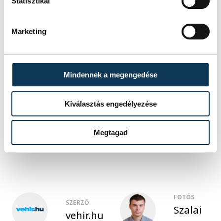
Statisztikai
lesz majd a sportágválasztó.
Marketing
GALÉRIA
35 kép
Veszprémi Sportágválasztó 2022
Mindennek a megengedése
Kiválasztás engedélyezése
sport
szabadidősport
Megtagad
sportágválasztó
FOTÓS
SZERZŐ
Szalai
vehir.hu