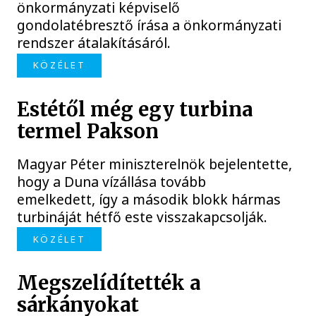
önkormányzati képviselő
gondolatébresztő írása a önkormányzati
rendszer átalakításáról.
KÖZÉLET
Estétől még egy turbina
termel Pakson
Magyar Péter miniszterelnök bejelentette,
hogy a Duna vízállása tovább
emelkedett, így a második blokk hármas
turbináját hétfő este visszakapcsolják.
KÖZÉLET
Megszelídítették a
sárkányokat