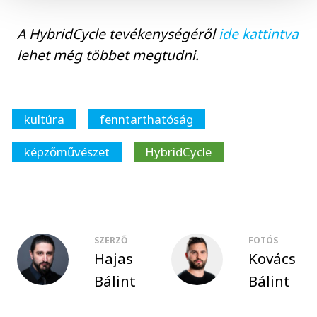
A HybridCycle tevékenységéről
ide kattintva
lehet még többet megtudni.
kultúra
fenntarthatóság
képzőművészet
HybridCycle
SZERZŐ
FOTÓS
Hajas
Kovács
Bálint
Bálint