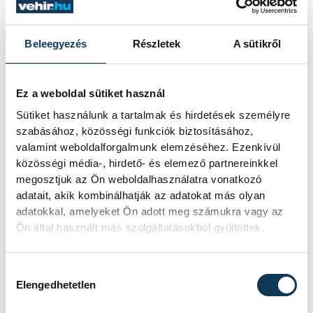
program is.
Beleegyezés
Részletek
A sütikről
Ebben a programban vett részt Selyebi
Dániel is, aki szintén megosztotta
gondolatait a kiállításmegnyitón.
Ez a weboldal sütiket használ
Sütiket használunk a tartalmak és hirdetések személyre
szabásához, közösségi funkciók biztosításához,
valamint weboldalforgalmunk elemzéséhez. Ezenkívül
közösségi média-, hirdető- és elemező partnereinkkel
megosztjuk az Ön weboldalhasználatra vonatkozó
adatait, akik kombinálhatják az adatokat más olyan
adatokkal, amelyeket Ön adott meg számukra vagy az
Ön által használt más szolgáltatásokból gyűjtöttek.
Hozzájárulás kiválasztása
Elengedhetetlen