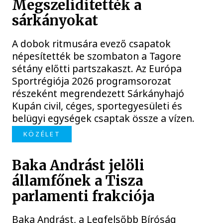
Megszelídítették a
sárkányokat
A dobok ritmusára evező csapatok
népesítették be szombaton a Tagore
sétány előtti partszakaszt. Az Európa
Sportrégiója 2026 programsorozat
részeként megrendezett Sárkányhajó
Kupán civil, céges, sportegyesületi és
belügyi egységek csaptak össze a vízen.
KÖZÉLET
Baka Andrást jelöli
államfőnek a Tisza
parlamenti frakciója
Baka Andrást, a Legfelsőbb Bíróság