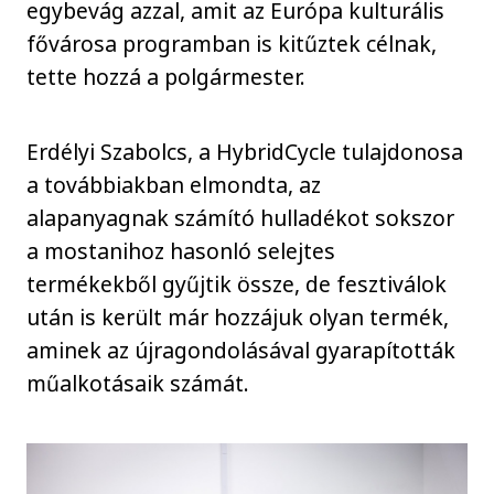
egybevág azzal, amit az Európa kulturális
fővárosa programban is kitűztek célnak,
tette hozzá a polgármester.
Erdélyi Szabolcs, a HybridCycle tulajdonosa
a továbbiakban elmondta, az
alapanyagnak számító hulladékot sokszor
a mostanihoz hasonló selejtes
termékekből gyűjtik össze, de fesztiválok
után is került már hozzájuk olyan termék,
aminek az újragondolásával gyarapították
műalkotásaik számát.