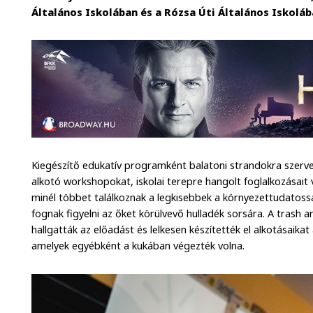
Általános Iskolában és a Rózsa Úti Általános Iskoláb
Kiegészítő edukatív programként balatoni strandokra szerv
alkotó workshopokat, iskolai terepre hangolt foglalkozásait v
minél többet találkoznak a legkisebbek a környezettudatoss
fognak figyelni az őket körülvevő hulladék sorsára. A trash 
hallgatták az előadást és lelkesen készítették el alkotásaik
amelyek egyébként a kukában végezték volna.