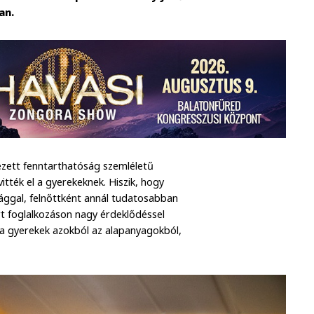
an.
ezett fenntarthatóság szemléletű
itték el a gyerekeknek. Hiszik, hogy
ággal, felnőttként annál tudatosabban
art foglalkozáson nagy érdeklődéssel
at a gyerekek azokból az alapanyagokból,