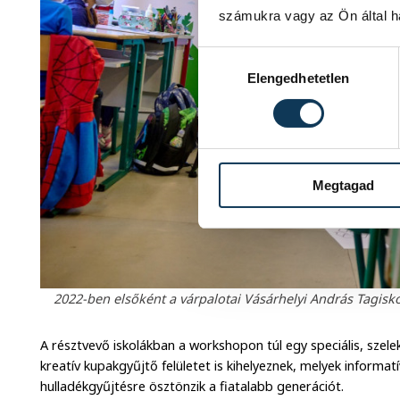
számukra vagy az Ön által ha
Hozzájárulás kiválasztása
Elengedhetetlen
Megtagad
2022-ben elsőként a várpalotai Vásárhelyi András Tagisk
A résztvevő iskolákban a workshopon túl egy speciális, szel
kreatív kupakgyűjtő felületet is kihelyeznek, melyek informatív
hulladékgyűjtésre ösztönzik a fiatalabb generációt.