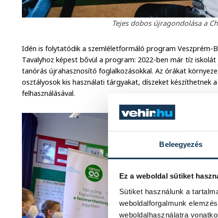
Tejes dobos újragondolása a Ch
Idén is folytatódik a szemléletformáló program Veszprém-Bal
Tavalyhoz képest bővül a program: 2022-ben már tíz iskolát
tanórás újrahasznosító foglalkozásokkal. Az órákat környezet
osztályosok kis használati tárgyakat, díszeket készíthetnek 
felhasználásával.
Beleegyezés
Ez a weboldal sütiket haszn
Sütiket használunk a tartal
weboldalforgalmunk elemzésé
weboldalhasználatra vonatko