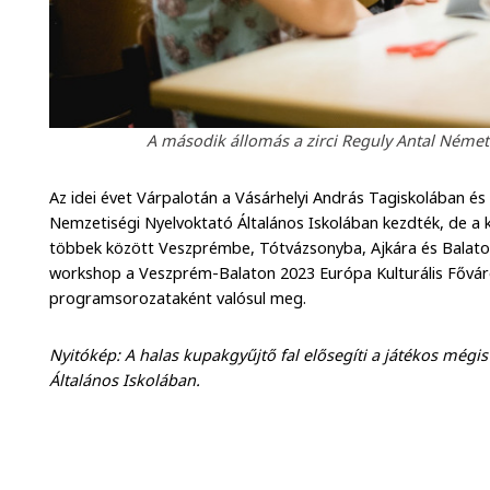
A második állomás a zirci Reguly Antal Német 
Az idei évet Várpalotán a Vásárhelyi András Tagiskolában és
Nemzetiségi Nyelvoktató Általános Iskolában kezdték, de a
többek között Veszprémbe, Tótvázsonyba, Ajkára és Balatonf
workshop a Veszprém-Balaton 2023 Európa Kulturális Fővár
programsorozataként valósul meg.
Nyitókép: A halas kupakgyűjtő fal elősegíti a játékos mégi
Általános Iskolában.