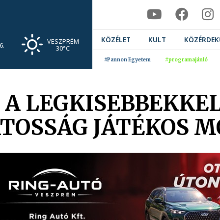
KÖZÉLET
KULT
KÖZÉRDEK
VESZPRÉM
6.
30°C
#Pannon Egyetem
#programajánló
A LEGKISEBBEKKEL
TOSSÁG JÁTÉKOS 