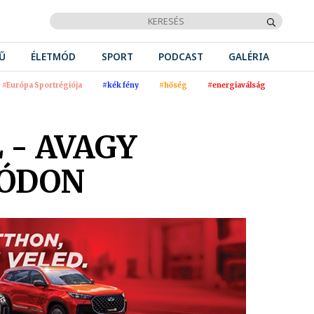
Ű
ÉLETMÓD
SPORT
PODCAST
GALÉRIA
#Európa Sportrégiója
#kék fény
#hőség
#energiaválság
 - AVAGY
MÓDON