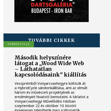
TOVÁBBI CIKKEK
HYBRIDCYCLE
Második helyszínére
látogat a „Wood Wide Web
– Láthatatlan
kapcsolódásaink” kiállítás
Veszprémből Vonyarcvashegyre költözik át
a HybridCycle vándorkiállítása, ami az elmúlt
három év művészeti projektjének az
eredményeit hivatott bemutatni. A tárlatot a
Vonyarcvashegyi Művelődési Házban
szeptember 22 és október 10. között
ingyenesen tekinthetik meg a látogatók.