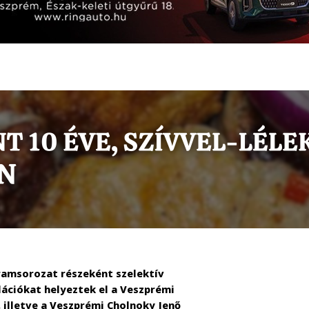
gramsorozat részeként szelektív
lációkat helyeztek el a Veszprémi
 illetve a Veszprémi Cholnoky Jenő