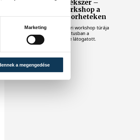
Parafadugóból ékszer –
Hybridcycle workshop a
Balatonfüredi Borheteken
Marketing
A Hybridcyle csapata nyári workshop túrája
egyik állmásaként augusztusban a
Balatonfüredi Borhetekre látogatott.
dennek a megengedése