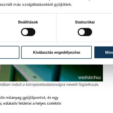
sznált más szolgáltatásokból gyűjtöttek.
Beállítások
Statisztikai
Kiválasztás engedélyezése
Min
olában indult a környezettudatosságra nevelő foglalkozás.
ektív műanyag gyűjtőpontot, és egy
, edukatív felületei a helyes szelektív