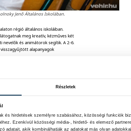
olnoky Jenő Általános Iskolában.
aton régió általános iskoláiban.
 látogatnak meg kreatív, kézműves két
i nevelők és animátorok segítik. A 2-6.
a visszagyűjtött alapanyagok
Részletek
ál
mak és hirdetések személyre szabásához, közösségi funkciók biz
hez. Ezenkívül közösségi média-, hirdető- és elemező partner
zó adatait, akik kombinálhatják az adatokat más olyan adatokka