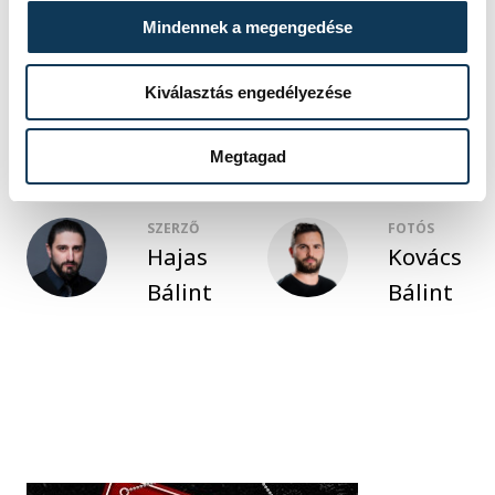
Mindennek a megengedése
közélet
oktatás
Ovádi Péter
állatvédelem
Nemesvámos
Kiválasztás engedélyezése
Megtagad
SZERZŐ
FOTÓS
Hajas
Kovács
Bálint
Bálint