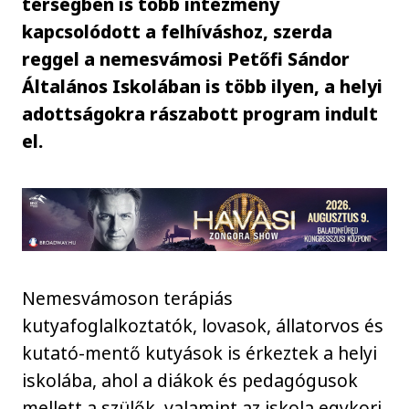
térségben is több intézmény
kapcsolódott a felhíváshoz, szerda
reggel a nemesvámosi Petőfi Sándor
Általános Iskolában is több ilyen, a helyi
adottságokra rászabott program indult
el.
Nemesvámoson terápiás
kutyafoglalkoztatók, lovasok, állatorvos és
kutató-mentő kutyások is érkeztek a helyi
iskolába, ahol a diákok és pedagógusok
mellett a szülők, valamint az iskola egykori