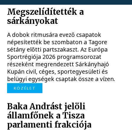
Megszelídítették a
sárkányokat
A dobok ritmusára evező csapatok
népesítették be szombaton a Tagore
sétány előtti partszakaszt. Az Európa
Sportrégiója 2026 programsorozat
részeként megrendezett Sárkányhajó
Kupán civil, céges, sportegyesületi és
belügyi egységek csaptak össze a vízen.
KÖZÉLET
Baka Andrást jelöli
államfőnek a Tisza
parlamenti frakciója