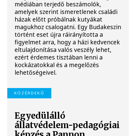
médiában terjedő beszámolók,
amelyek szerint ismeretlenek családi
házak előtt próbálnak kutyákat
magukhoz csalogatni. Egy Budakeszin
történt eset újra ráirányította a
figyelmet arra, hogy a házi kedvencek
eltulajdonítása valós veszély lehet,
ezért érdemes tisztában lenni a
kockázatokkal és a megelőzés
lehetőségeivel.
KÖZÉRDEKŰ
Egyedülálló
állatvédelem-pedagógiai
képzés a Pannon