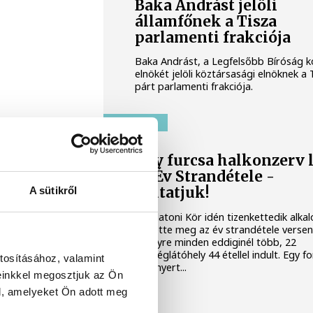
Baka Andrást jelöli
államfőnek a Tisza
parlamenti frakciója
Baka Andrást, a Legfelsőbb Bíróság k
elnökét jelöli köztársasági elnöknek a 
párt parlamenti frakciója.
BALATON
Egy furcsa halkonzerv l
az Év Strandétele -
mutatjuk!
A sütikről
A Balatoni Kör idén tizenkettedik alk
hirdette meg az év strandétele versen
amelyre minden eddiginél több, 22
vendéglátóhely 44 étellel indult. Egy f
tosításához, valamint
hely nyert...
einkkel megosztjuk az Ön
l, amelyeket Ön adott meg