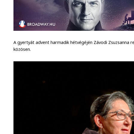
A gyertyát advent harmadik hétvégéjén Závodi Zsuzsanna re
közösen.