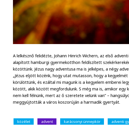
A lelkésznő felidézte, Johann Hinrich Wichern, az első advent
alapított hamburgi gyermekotthon feldíszített szekérkerekér
közöttünk. Jézus nagy adventusa ma is jelképes, a négy adve
„Jézus eljött közénk, hogy utat mutasson, hogy a kegyelmét
körülöttünk, és ezáltal mi magunk is a kegyelem emberei le
között, akik között megfordulunk. S még ma is, amikor egy ki
nem kell félnünk, mert az ő szeretete velünk van” – hangsúl
meggyújtották a város koszorúján a harmadik gyertyát.
közélet
advent
karácsonyi ünnepkör
adventi gy