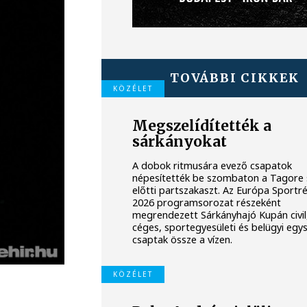
TOVÁBBI CIKKEK
KÖZÉLET
Megszelídítették a
sárkányokat
A dobok ritmusára evező csapatok
népesítették be szombaton a Tagore 
előtti partszakaszt. Az Európa Sportr
2026 programsorozat részeként
megrendezett Sárkányhajó Kupán civil
céges, sportegyesületi és belügyi egy
csaptak össze a vízen.
KÖZÉLET