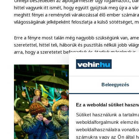
Ünnepi beszédében az alpolgármester úgy fogalmazott, bár e
hittel vagyunk itt ismét, hogy együtt gyújtsuk meg újra a vá
meghitt fényei a reményteli várakozással élő ember számára 
világosságának jelképeként feloszlatja a külső sötétséget, mi
Erre a fényre most talán még nagyobb szükségünk van, amel
szeretettel, hittel teli, háborúk és pusztítás nélküli jobb vi
arra, hogy a szeretetet befogadjuk és átadjuk másoknak is.
Beleegyezés
Ez a weboldal sütiket haszn
Sütiket használunk a tartal
weboldalforgalmunk elemzésé
weboldalhasználatra vonatko
számukra vagy az Ön által ha