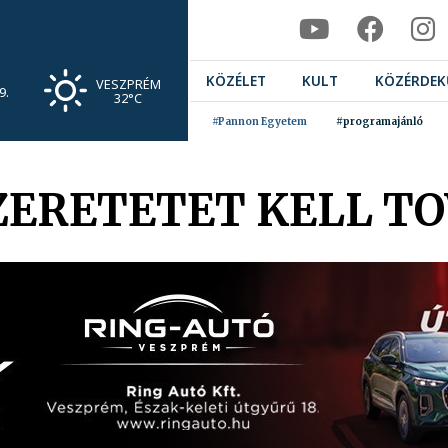
KÖZÉLET
KULT
KÖZÉRDEK
VESZPRÉM
9.
32°C
#Pannon Egyetem
#programajánló
ZERETETET KELL 