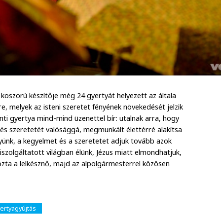
i koszorú készítője még 24 gyertyát helyezett az általa
e, melyek az isteni szeretet fényének növekedését jelzik
nti gyertya mind-mind üzenettel bír: utalnak arra, hogy
 és szeretetét valósággá, megmunkált élettérré alakítsa
gyünk, a kegyelmet és a szeretetet adjuk tovább azok
szolgáltatott világban élünk, Jézus miatt elmondhatjuk,
yozta a lelkésznő, majd az alpolgármesterrel közösen
ertyagyújtás