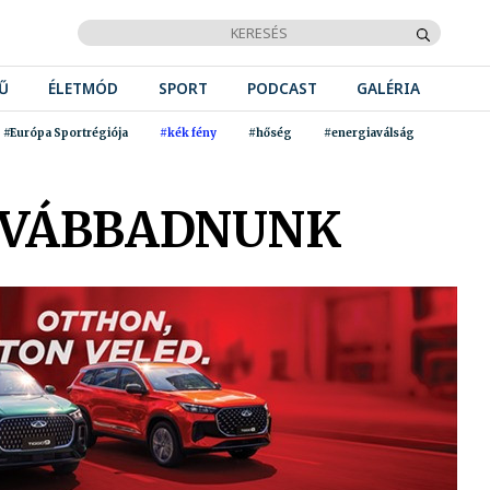
Ű
ÉLETMÓD
SPORT
PODCAST
GALÉRIA
#Európa Sportrégiója
#kék fény
#hőség
#energiaválság
TOVÁBBADNUNK