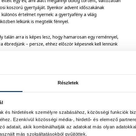
ltelt egy év, ami alatt megannyi dolog történt, változatlan
rosi koszorú gyertyáját. Ilyenkor advent időszakának
különös értelmet nyernek: a gyertyafény a világ
közben lelkünk is megtelik fénnyel.
y talán arra is képes lesz, hogy hamarosan egy reménnyel,
lágra ébredjünk – persze, ehhez először képesnek kell lennünk
Részletek
ál
mak és hirdetések személyre szabásához, közösségi funkciók biz
hez. Ezenkívül közösségi média-, hirdető- és elemező partner
zó adatait, akik kombinálhatják az adatokat más olyan adatokka
sznált más szolgáltatásokból gyűjtöttek.