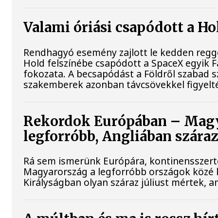
Valami óriási csapódott a H
Rendhagyó esemény zajlott le kedden reggel
Hold felszínébe csapódott a SpaceX egyik F
fokozata. A becsapódást a Földről szabad s
szakemberek azonban távcsövekkel figyelt
Rekordok Európában – Magy
legforróbb, Angliában szára
Rá sem ismerünk Európára, kontinensszert
Magyarország a legforróbb országok közé k
Királyságban olyan száraz júliust mértek, 