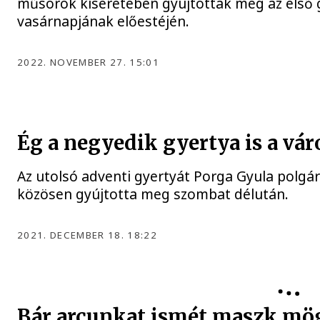
műsorok kíséretében gyújtották meg az első 
vasárnapjának előestéjén.
2022. NOVEMBER 27. 15:01
Ég a negyedik gyertya is a vá
Az utolsó adventi gyertyát Porga Gyula polgá
közösen gyújtotta meg szombat délután.
2021. DECEMBER 18. 18:22
Bár arcunkat ismét maszk mögé