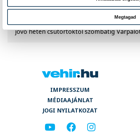
versenynek
Megtagad
Japán indulója is lesz a 23. HunGarian Baja
jövő héten csütörtöktől szombatig Várpalo
IMPRESSZUM
MÉDIAAJÁNLAT
JOGI NYILATKOZAT