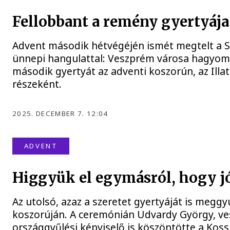
Fellobbant a remény gyertyáj
Advent második hétvégéjén ismét megtelt a S
ünnepi hangulattal: Veszprém városa hagyom
második gyertyát az adventi koszorún, az Ill
részeként.
2025. DECEMBER 7. 12:04
ADVENT
Higgyük el egymásról, hogy j
Az utolsó, azaz a szeretet gyertyáját is megg
koszorúján. A ceremónián Udvardy György, ves
országgyűlési képviselő is köszöntötte a Kos