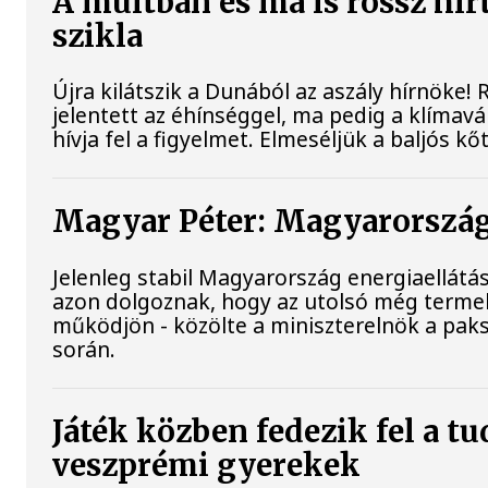
A múltban és ma is rossz hír
szikla
Újra kilátszik a Dunából az aszály hírnöke
jelentett az éhínséggel, ma pedig a klímav
hívja fel a figyelmet. Elmeséljük a baljós k
Magyar Péter: Magyarország 
Jelenleg stabil Magyarország energiaellát
azon dolgoznak, hogy az utolsó még terme
működjön - közölte a miniszterelnök a paks
során.
Játék közben fedezik fel a t
veszprémi gyerekek