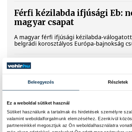
Férfi kézilabda ifjúsági Eb: 
magyar csapat
A magyar férfi ifjúsági kézilabda-válogatott
belgrádi korosztályos Európa-bajnokság c
A bajnokesélyes otthonában f
a VSC Veszprém
Beleegyezés
Részletek
A VSC Veszprém férfi labdarúgócsapata s
előtt áll: Gunther Zsolt együttese az NB II
második fordulójában a bajnokesélyesnek 
Ez a weboldal sütiket használ
vendége lesz.
Sütiket használunk a tartalmak és hirdetések személyre sza
valamint weboldalforgalmunk elemzéséhez. Ezenkívül közöss
partnereinkkel megosztjuk az Ön weboldalhasználatra vonatk
Nielsen bravúrokkal, Imre k