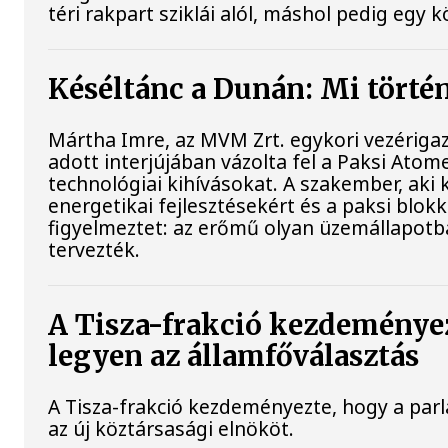
téri rakpart sziklái alól, máshol pedig egy k
Késéltánc a Dunán: Mi történ
Mártha Imre, az MVM Zrt. egykori vezériga
adott interjújában vázolta fel a Paksi Atom
technológiai kihívásokat. A szakember, aki 
energetikai fejlesztésekért és a paksi blo
figyelmeztet: az erőmű olyan üzemállapotb
tervezték.
A Tisza-frakció kezdeménye
legyen az államfőválasztás
A Tisza-frakció kezdeményezte, hogy a pa
az új köztársasági elnököt.