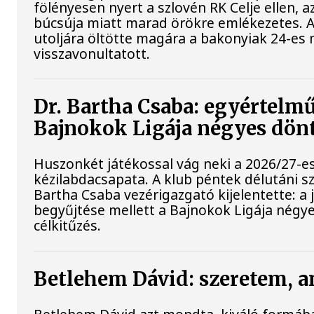
fölényesen nyert a szlovén RK Celje ellen,
búcsúja miatt marad örökre emlékezetes. 
utoljára öltötte magára a bakonyiak 24-es 
visszavonultatott.
Dr. Bartha Csaba: egyértelmű
Bajnokok Ligája négyes dön
Huszonkét játékossal vág neki a 2026/27-e
kézilabdacsapata. A klub péntek délutáni sz
Bartha Csaba vezérigazgató kijelentette: a
begyűjtése mellett a Bajnokok Ligája négye
célkitűzés.
Betlehem Dávid: szeretem, a