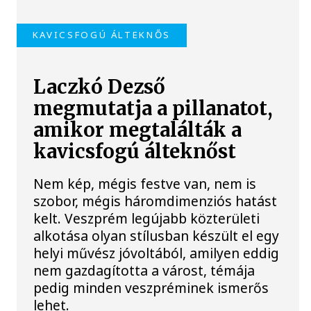
KAVICSFOGÚ ÁLTEKNŐS
Laczkó Dezső
megmutatja a pillanatot,
amikor megtalálták a
kavicsfogú álteknőst
Nem kép, mégis festve van, nem is
szobor, mégis háromdimenziós hatást
kelt. Veszprém legújabb közterületi
alkotása olyan stílusban készült el egy
helyi művész jóvoltából, amilyen eddig
nem gazdagította a várost, témája
pedig minden veszpréminek ismerős
lehet.