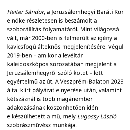
Heiter Sándor
, a Jeruzsálemhegyi Baráti Kör
elnöke részletesen is beszámolt a
szoborállítás folyamatáról. Mint világossá
vált, már 2000-ben is felmerült az igény a
kavicsfogú álteknős megjelenítésére. Végül
2019-ben – amikor a levéltár
kaleidoszkópos sorozatában megjelent a
Jeruzsálemhegyről szóló kötet – lett
egyértelmű az út. A Veszprém-Balaton 2023
által kiírt pályázat elnyerése után, valamint
kétszáznál is több magánember
adakozásának köszönhetően idén
elkészülhetett a mű, mely
Lugossy László
szobrászművész munkája.