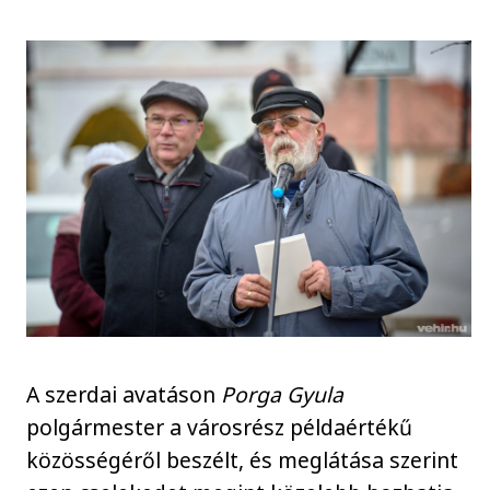
A szerdai avatáson
Porga Gyula
polgármester a városrész példaértékű
közösségéről beszélt, és meglátása szerint