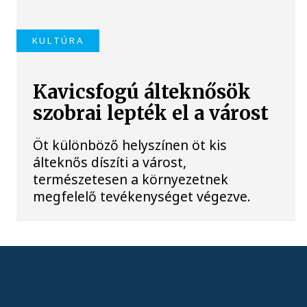
KULTÚRA
Kavicsfogú álteknősök
szobrai lepték el a várost
Öt különböző helyszínen öt kis
álteknős díszíti a várost,
természetesen a környezetnek
megfelelő tevékenységet végezve.