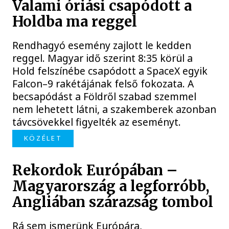
Valami óriási csapódott a
Holdba ma reggel
Rendhagyó esemény zajlott le kedden
reggel. Magyar idő szerint 8:35 körül a
Hold felszínébe csapódott a SpaceX egyik
Falcon–9 rakétájának felső fokozata. A
becsapódást a Földről szabad szemmel
nem lehetett látni, a szakemberek azonban
távcsövekkel figyelték az eseményt.
KÖZÉLET
Rekordok Európában –
Magyarország a legforróbb,
Angliában szárazság tombol
Rá sem ismerünk Európára,