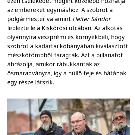
ezen cselekedet megint közelebb hozhatja
az embereket egymáshoz. A szobrot a
polgármester valamint
Heiter Sándor
leplezte le a Kiskőrösi utcában. Az alkotás
olyannyira veszprémi és környékbeli, hogy
szobrot a kádártai kőbányában kiválasztott
mészkőtömbből faragták. Azt a pillanatot
ábrázolja, amikor rábukkantak az
ősmaradványra, így a hüllő feje és hátának
egy része látszik.