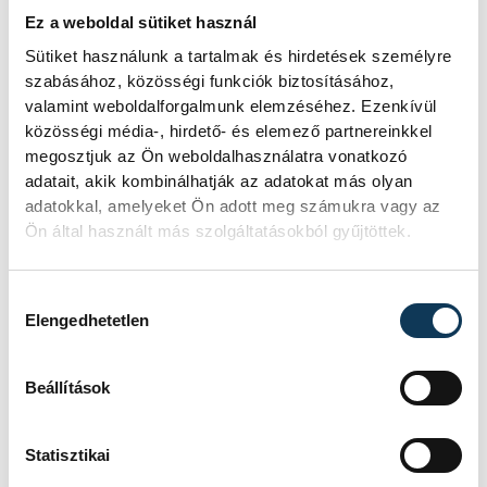
diákoknak.
Ez a weboldal sütiket használ
Sütiket használunk a tartalmak és hirdetések személyre
szabásához, közösségi funkciók biztosításához,
valamint weboldalforgalmunk elemzéséhez. Ezenkívül
kultúra
Porga Gyula
EKF
közösségi média-, hirdető- és elemező partnereinkkel
megosztjuk az Ön weboldalhasználatra vonatkozó
Jeruzsálemhegyi Baráti Kör
adatait, akik kombinálhatják az adatokat más olyan
adatokkal, amelyeket Ön adott meg számukra vagy az
Heiter Sándor
kavicsfogú álteknős
Ön által használt más szolgáltatásokból gyűjtöttek.
Lugossy László
Hozzájárulás kiválasztása
Elengedhetetlen
Beállítások
SZERZŐ
FOTÓS
Szabó
Domján
Statisztikai
Eszter
Attila