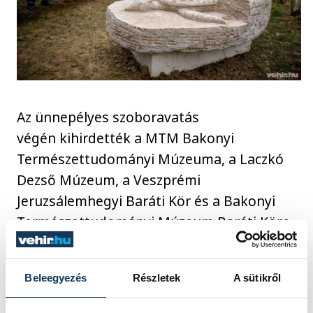
Az ünnepélyes szoboravatás
végén kihirdették a MTM Bakonyi
Természettudományi Múzeuma, a Laczkó
Dezső Múzeum, a Veszprémi
Jeruzsálemhegyi Baráti Kör és a Bakonyi
Természettudományi Múzeum Baráti Köre
közös szoborpályázatának eredményeit. Az
emléklapokat és okleveleket
Kutasi Csaba
,
Beleegyezés
Részletek
A sütikről
az MTM Bakonyi Természettudományi
Múzeumának igazgatója adta át a