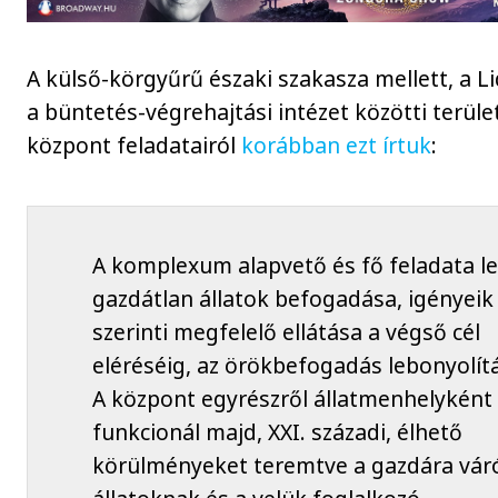
A külső-körgyűrű északi szakasza mellett, a Li
a büntetés-végrehajtási intézet közötti terüle
központ feladatairól
korábban ezt írtuk
:
A komplexum alapvető és fő feladata le
gazdátlan állatok befogadása, igényeik
szerinti megfelelő ellátása a végső cél
eléréséig, az örökbefogadás lebonyolít
A központ egyrészről állatmenhelyként 
funkcionál majd, XXI. századi, élhető
körülményeket teremtve a gazdára vár