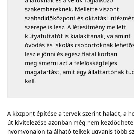
állatoknak és a velük foglalkozó
szakembereknek. Mellette viszont
szabadidőközpont és oktatási intézmé
szerepe is lesz. A létesítmény mellett
kutyafuttatót is kialakítanak, valamint
óvodás és iskolás csoportoknak lehető
lesz eljönni és egész fiatal korban
megismerni azt a felelősségteljes
magatartást, amit egy állattartónak tu
kell.
A központ építése a tervek szerint haladt, a h
út kivitelezése azonban még nem kezdődhete
nyomvonalon található telkek ugyanis több s