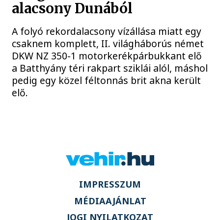
alacsony Dunából
A folyó rekordalacsony vízállása miatt egy
csaknem komplett, II. világháborús német
DKW NZ 350-1 motorkerékpárbukkant elő
a Batthyány téri rakpart sziklái alól, máshol
pedig egy közel féltonnás brit akna került
elő.
IMPRESSZUM
MÉDIAAJÁNLAT
JOGI NYILATKOZAT