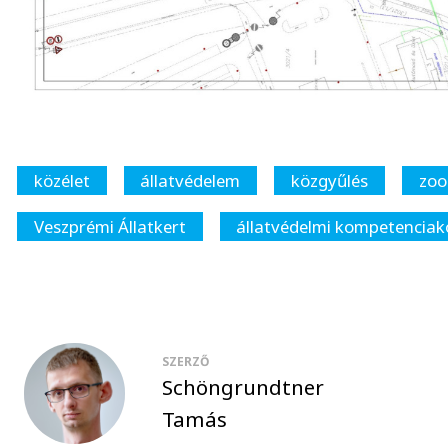
közélet
állatvédelem
közgyűlés
zoo
Veszprémi Állatkert
állatvédelmi kompetencia
SZERZŐ
Schöngrundtner
Tamás