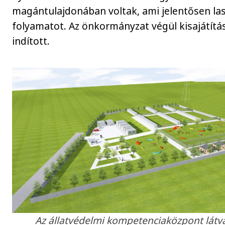
magántulajdonában voltak, ami jelentősen las
folyamatot. Az önkormányzat végül kisajátítás
indított.
Az állatvédelmi kompetenciaközpont látv