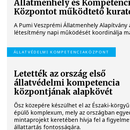
Állatmenhely és Kompetenc
Központot működtető kura
A Pumi Veszprémi Állatmenhely Alapítvány 
létesítmény napi működését koordinálja ma
ÁLLATVÉDELMI KOMPETENCIAKÖZPONT
Letették az ország első
állatvédelmi kompetencia
központjának alapkövét
Ősz közepére készülhet el az Északi-körgyű
épülő komplexum, mely az országban egyed
mintaprojekt keretében hívja fel a figyelmet
állattartás fontosságára.