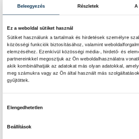
Beleegyezés
Részletek
A 
Ez a weboldal sütiket használ
Sütiket használunk a tartalmak és hirdetések személyre sz
közösségi funkciók biztosításához, valamint weboldalforgal
elemzéséhez. Ezenkívül közösségi média-, hirdető- és ele
partnereinkkel megosztjuk az Ön weboldalhasználatra vonatk
akik kombinálhatják az adatokat más olyan adatokkal, amely
meg számukra vagy az Ön által használt más szolgáltatáso
gyűjtöttek.
Hozzájárulás kiválasztása
Elengedhetetlen
TOVÁBBI CIKKEK
Beállítások
ÁLLATVÉDELEM