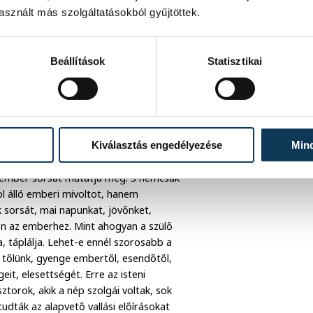
sznált más szolgáltatásokból gyűjtöttek.
l inkább, mint ahogyan a mi vágyaink ezt
 akar találkozni velünk. Isten szeret
nt te, hogy értsd végre, mit jelent
e esetleg tévedésedben,
Beállítások
Statisztikai
vagy, mert menteni akarlak, mert
lom érted a kiszolgáltatottságot. Nem
ni. Vállalom a sebezhetőséget,
 isteni szeretet számunkra isteni jelként
Kiválasztás engedélyezése
Min
z ember sorsát mutatja meg. S nemcsak
ol álló emberi mivoltot, hanem
 sorsát, mai napunkat, jövőnket,
jön az emberhez. Mint ahogyan a szülő
, táplálja. Lehet-e ennél szorosabb a
l tőlünk, gyenge embertől, esendőtől,
eit, elesettségét. Erre az isteni
ztorok, akik a nép szolgái voltak, sok
dták az alapvető vallási előírásokat