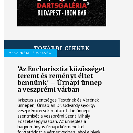
TOVÁBBI CIKKEK
VESZPRÉMI ÉRSEKSÉG
'Az Eucharisztia közösséget
teremt és reményt éltet
bennünk' – Úrnapi ünnep
a veszprémi várban
Krisztus szentséges Testének és Vérének
ünnepén, Úrnapján Dr. Udvardy György
veszprémi érsek mutatott be ünnepi
szentmisét a veszprémi Szent Mihály
Főszékesegyházban. Az ünneplés a
hagyományos úrnapi körmenettel
folytatódott a várnegyedben, ahol a hívek