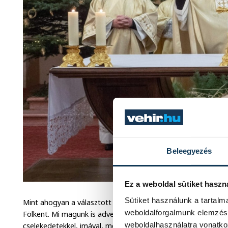
Beleegyezés
Ez a weboldal sütiket haszn
Sütiket használunk a tartal
Mint ahogyan a választott nép is napról napra várta, mikor é
weboldalforgalmunk elemzésé
Fölkent. Mi magunk is adventi készületünkben készítettük lelk
weboldalhasználatra vonatko
cselekedetekkel, imával, megtérést jeleinek a felmutatásával