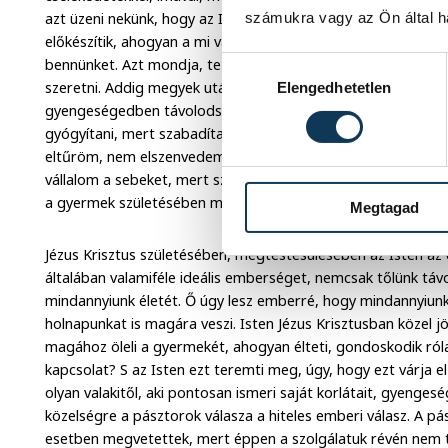
számukra vagy az Ön által ha
azt üzeni nekünk, hogy az Isten akar találkozni velünk. Sokka
előkészítik, ahogyan a mi vágyaink ezt megfogalmazzák. Isten
bennünket. Azt mondja, te vagy a mindenem, olyan leszek, mi
Hozzájárulás kiválasztása
szeretni. Addig megyek utánad, addig megyek érted, amíg t
Elengedhetetlen
gyengeségedben távolodsz tőlem. Föllellek téged, bárhol is 
gyógyítani, mert szabadítani akarlak. Szeretlek téged. Válla
eltűröm, nem elszenvedem, hanem akarok kiszolgáltatott len
vállalom a sebeket, mert szeretlek, mert Isten a szeretet. Az
a gyermek születésében mutatkozik meg.
Megtagad
Jézus Krisztus születésében, megtestesülésében az Isten a
általában valamiféle ideális emberséget, nemcsak tőlünk táv
mindannyiunk életét. Ő úgy lesz emberré, hogy mindannyiunk
holnapunkat is magára veszi. Isten Jézus Krisztusban közel 
magához öleli a gyermekét, ahogyan élteti, gondoskodik róla
kapcsolat? S az Isten ezt teremti meg, úgy, hogy ezt várja e
olyan valakitől, aki pontosan ismeri saját korlátait, gyengeség
közelségre a pásztorok válasza a hiteles emberi válasz. A pás
esetben megvetettek, mert éppen a szolgálatuk révén nem tu