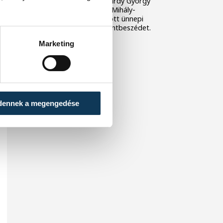
lehetünk az életnek. Udvardy György
veszprémi érsek a Szent Mihály-
főszékesegyházban tartott ünnepi
szentmisén mondott szentbeszédet.
Marketing
dennek a megengedése