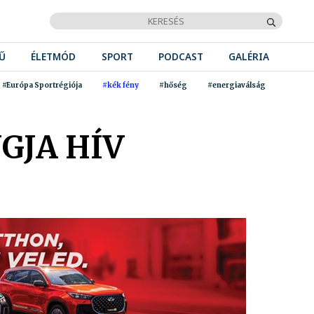
Ű
ÉLETMÓD
SPORT
PODCAST
GALÉRIA
#Európa Sportrégiója
#kék fény
#hőség
#energiaválság
GJA HÍV