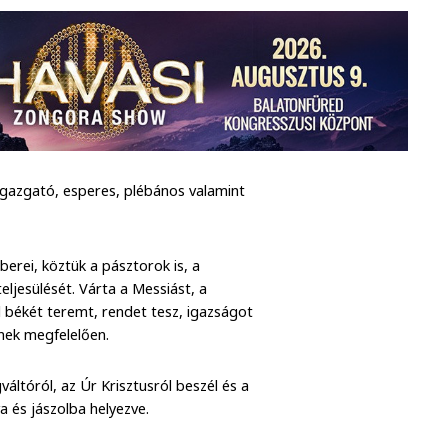
aigazgató, esperes, plébános valamint
erei, köztük a pásztorok is, a
eljesülését. Várta a Messiást, a
d békét teremt, rendet tesz, igazságot
gnek megfelelően.
ltóról, az Úr Krisztusról beszél és a
va és jászolba helyezve.