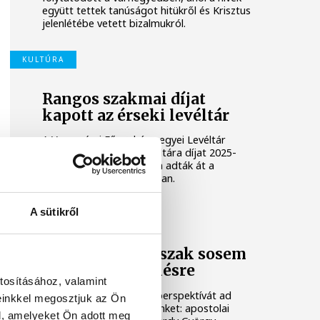
együtt tettek tanúságot hitükről és Krisztus
jelenlétébe vetett bizalmukról.
KULTÚRA
Rangos szakmai díjat
kapott az érseki levéltár
A Veszprémi Főegyházmegyei Levéltár
kapta az Év Egyházi Levéltára díjat 2025-
ben. Az elismerést hétfőn adták át a
veszprémi érseki palotában.
A sütikről
HÚSVÉT
Udvardy: az erőszak sosem
vezet megbékélésre
tosításához, valamint
Krisztus feltámadása új perspektívát ad
einkkel megosztjuk az Ön
nekünk, megváltoztat minket: apostolai
l, amelyeket Ön adott meg