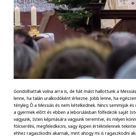
Gondolhattak volna arra is, de hát mást hallottunk a Messiás
lenne, ha talán uralkodóként érkezne. Jobb lenne, ha egész
tényleg Ő a Messiás és nem kételkednek. Nincs semmijük és
a gyermek előtt és ebben a leborulásban fölfedezik saját Is
vagyunk, Isten képmására vagyunk teremtve, és milyen könn
fölcserélni, megfeledkezni, vagy éppen értéktelennek tekinten
ehhez ragaszkodni akarnak, mint ahogy mi is ragaszkodni a