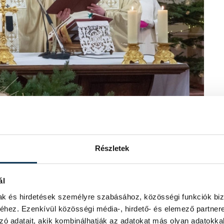
Részletek
ál
mak és hirdetések személyre szabásához, közösségi funkciók biz
rkezik el a Messiás, a Megígért, a
hez. Ezenkívül közösségi média-, hirdető- és elemező partner
ünket az Úrral való találkozásra, jó
zó adatait, akik kombinálhatják az adatokat más olyan adatokka
 és mégis ezzel együtt is a mai éjszaka