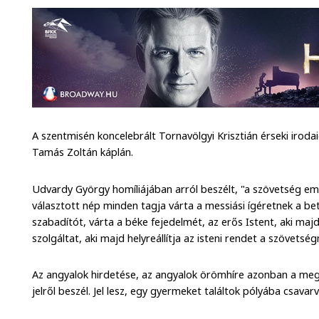
A szentmisén koncelebrált Tornavölgyi Krisztián érseki irod
Tamás Zoltán káplán.
Udvardy György homíliájában arról beszélt, "a szövetség emb
választott nép minden tagja várta a messiási ígéretnek a bet
szabadítót, várta a béke fejedelmét, az erős Istent, aki maj
szolgáltat, aki majd helyreállítja az isteni rendet a szövetsé
Az angyalok hirdetése, az angyalok örömhíre azonban a megvá
jelről beszél. Jel lesz, egy gyermeket találtok pólyába csavar