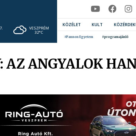
KÖZÉLET
KULT
KÖZÉRDEK
VESZPRÉM
7.
32°C
#Pannon Egyetem
#programajánló
: AZ ANGYALOK HAN