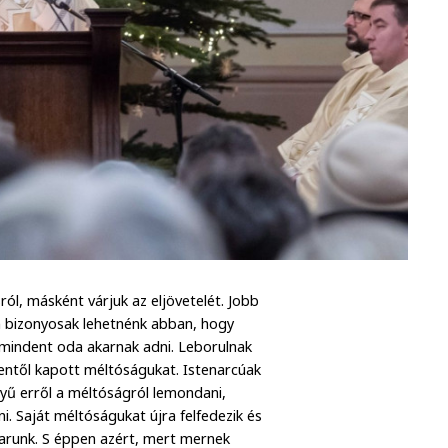
ról, másként várjuk az eljövetelét. Jobb
en bizonyosak lehetnénk abban, hogy
 mindent oda akarnak adni. Leborulnak
tentől kapott méltóságukat. Istenarcúak
yű erről a méltóságról lemondani,
i. Saját méltóságukat újra felfedezik és
karunk. S éppen azért, mert mernek