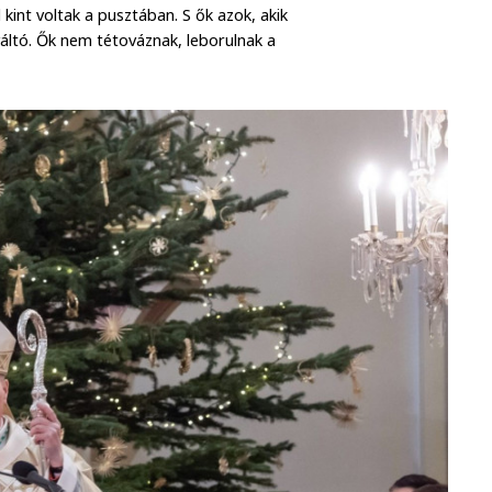
kint voltak a pusztában. S ők azok, akik
váltó. Ők nem tétováznak, leborulnak a