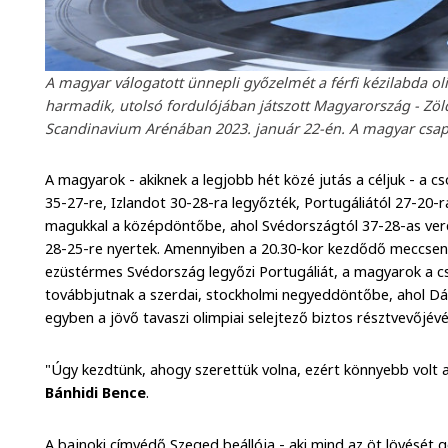
A magyar válogatott ünnepli győzelmét a férfi kézilabda o
harmadik, utolsó fordulójában játszott Magyarország - Zö
Scandinavium Arénában 2023. január 22-én. A magyar csap
A magyarok - akiknek a legjobb hét közé jutás a céljuk - a 
35-27-re, Izlandot 30-28-ra legyőzték, Portugáliától 27-20-ra
magukkal a középdöntőbe, ahol Svédországtól 37-28-as veres
28-25-re nyertek. Amennyiben a 20.30-kor kezdődő meccsen 
ezüstérmes Svédország legyőzi Portugáliát, a magyarok a c
továbbjutnak a szerdai, stockholmi negyeddöntőbe, ahol Dán
egyben a jövő tavaszi olimpiai selejtező biztos résztvevőjévé
"Úgy kezdtünk, ahogy szerettük volna, ezért könnyebb volt a
Bánhidi Bence
.
A bajnoki címvédő Szeged beállója - aki mind az öt lövését g