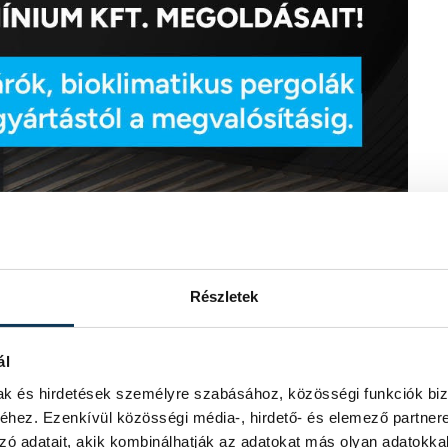
Részletek
ál
mak és hirdetések személyre szabásához, közösségi funkciók biz
hez. Ezenkívül közösségi média-, hirdető- és elemező partner
zó adatait, akik kombinálhatják az adatokat más olyan adatokka