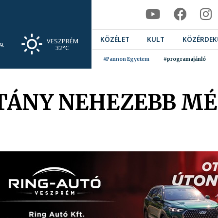
KÖZÉLET
KULT
KÖZÉRDEK
VESZPRÉM
9.
32°C
#Pannon Egyetem
#programajánló
TÁNY NEHEZEBB M