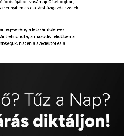
ó fordulójában, vasárnap Göteborgban,
 amennyiben este a társházigazda svédek
kai fegyverére, a létszámfölényes
 Mint elmondta, a második félidőben a
önbségük, hiszen a svédektől és a