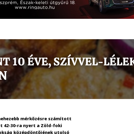
 nehezebb mérkőzésre számított
 42-30-ra nyert a Zöld-foki
jnokság középdöntőjének utolsó