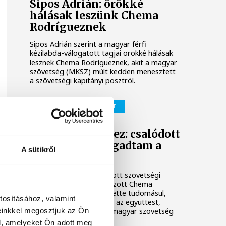
Sipos Adrián: örökké
hálásak leszünk Chema
Rodrígueznek
Sipos Adrián szerint a magyar férfi
kézilabda-válogatott tagjai örökké hálásak
lesznek Chema Rodrígueznek, akit a magyar
szövetség (MKSZ) múlt kedden menesztett
a szövetségi kapitányi posztról.
FÉRFI KÉZILABDA-VÁLOGATOTT
Chema Rodríguez: csalódott
vagyok, de elfogadtam a
A sütikről
döntést
A férfi kézilabda-válogatott szövetségi
kapitányi posztjáról távozott Chema
Rodríguez csalódottan vette tudomásul,
tosításához, valamint
hogy már nem ő irányítja az együttest,
einkkel megosztjuk az Ön
ugyanakkor elfogadta a magyar szövetség
döntését.
l, amelyeket Ön adott meg