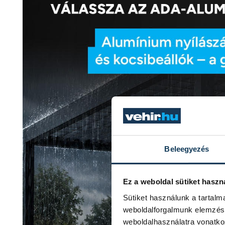
Beleegyezés
Ez a weboldal sütiket haszn
Sütiket használunk a tartal
weboldalforgalmunk elemzésé
weboldalhasználatra vonatko