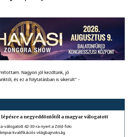
mítottam. Nagyon jól kezdtünk, jó
któl, és ez a folytatásban is sikerült" -
y lépésre a negyeddöntőtől a magyar válogatott
a-válogatott 42-30-ra nyert a Zöld-foki
impiai kvalifikációs világbajnokság