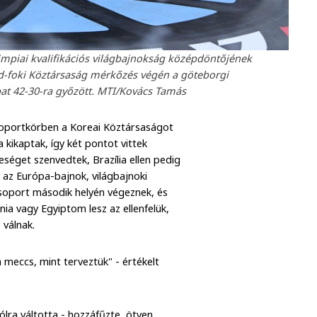
limpiai kvalifikációs világbajnokság középdöntőjének
ld-foki Köztársaság mérkőzés végén a göteborgi
at 42-30-ra győzött. MTI/Kovács Tamás
csoportkörben a Koreai Köztársaságot
 kikaptak, így két pontot vittek
éget szenvedtek, Brazília ellen pedig
az Európa-bajnok, világbajnoki
soport második helyén végeznek, és
ia vagy Egyiptom lesz az ellenfelük,
 válnak.
 meccs, mint terveztük" - értékelt
ólra váltotta - hozzáfűzte, ötven