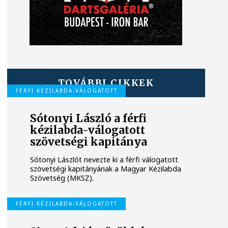
TOVÁBBI CIKKEK
FÉRFI KÉZILABDA-VÁLOGATOTT
Sótonyi László a férfi
kézilabda-válogatott
szövetségi kapitánya
Sótonyi Lászlót nevezte ki a férfi válogatott
szövetségi kapitányának a Magyar Kézilabda
Szövetség (MKSZ).
FÉRFI KÉZILABDA-VÁLOGATOTT