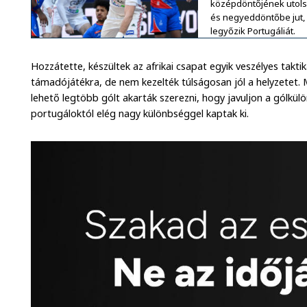
középdöntőjének utols
és negyeddöntőbe jut,
legyőzik Portugáliát.
Hozzátette, készültek az afrikai csapat egyik veszélyes takti
támadójátékra, de nem kezelték túlságosan jól a helyzetet.
lehető legtöbb gólt akarták szerezni, hogy javuljon a gólkül
portugáloktól elég nagy különbséggel kaptak ki.