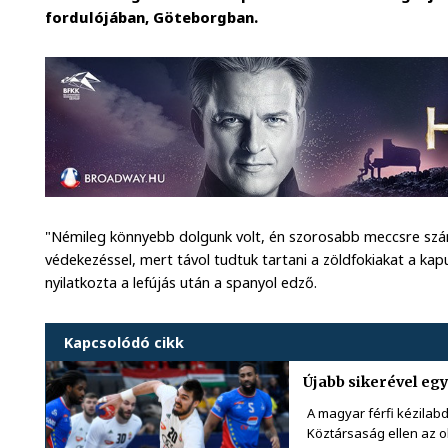
fordulójában, Göteborgban.
"Némileg könnyebb dolgunk volt, én szorosabb meccsre szá
védekezéssel, mert távol tudtuk tartani a zöldfokiakat a kapun
nyilatkozta a lefújás után a spanyol edző.
Kapcsolódó cikk
Újabb sikerével eg
A magyar férfi kézilabd
Köztársaság ellen az ol