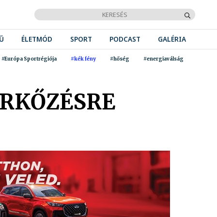
Ű
ÉLETMÓD
SPORT
PODCAST
GALÉRIA
#Európa Sportrégiója
#kék fény
#hőség
#energiaválság
ÉRKŐZÉSRE