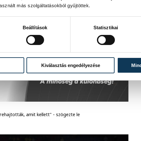
sznált más szolgáltatásokból gyűjtöttek.
Beállítások
Statisztikai
Kiválasztás engedélyezése
Min
hajtották, amit kellett" - szögezte le