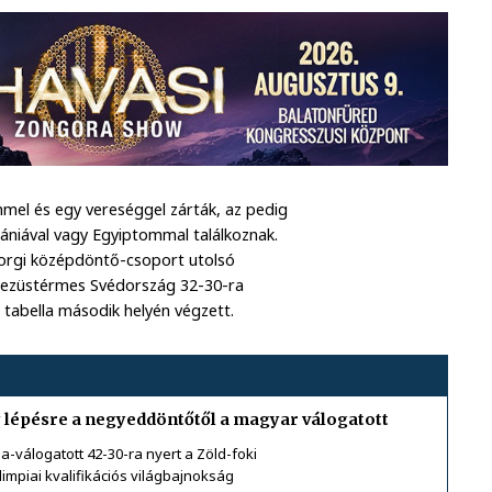
mel és egy vereséggel zárták, az pedig
ániával vagy Egyiptommal találkoznak.
borgi középdöntő-csoport utolsó
i ezüstérmes Svédország 32-30-ra
 a tabella második helyén végzett.
y lépésre a negyeddöntőtől a magyar válogatott
a-válogatott 42-30-ra nyert a Zöld-foki
impiai kvalifikációs világbajnokság