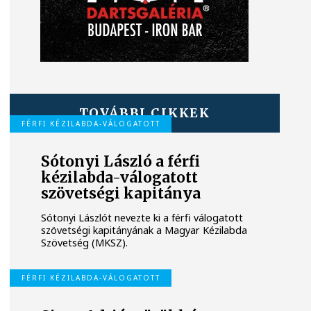
TOVÁBBI CIKKEK
FÉRFI KÉZILABDA-VÁLOGATOTT
Sótonyi László a férfi
kézilabda-válogatott
szövetségi kapitánya
Sótonyi Lászlót nevezte ki a férfi válogatott
szövetségi kapitányának a Magyar Kézilabda
Szövetség (MKSZ).
FÉRFI KÉZILABDA-VÁLOGATOTT