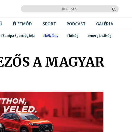
Ű
ÉLETMÓD
SPORT
PODCAST
GALÉRIA
#Európa Sportrégiója
#kék fény
#hőség
#energiaválság
EZŐS A MAGYAR