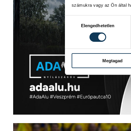
számukra vagy az Ön által ha
Hozzájárulás kiválasztása
Elengedhetetlen
Megtagad