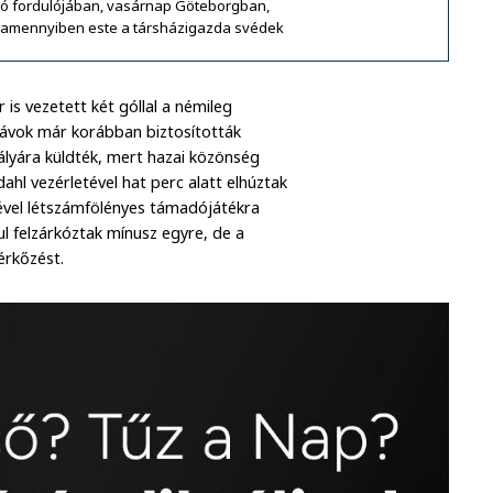
ó fordulójában, vasárnap Göteborgban,
 amennyiben este a társházigazda svédek
is vezetett két góllal a némileg
inávok már korábban biztosították
ályára küldték, mert hazai közönség
ahl vezérletével hat perc alatt elhúztak
sével létszámfölényes támadójátékra
ul felzárkóztak mínusz egyre, de a
érkőzést.