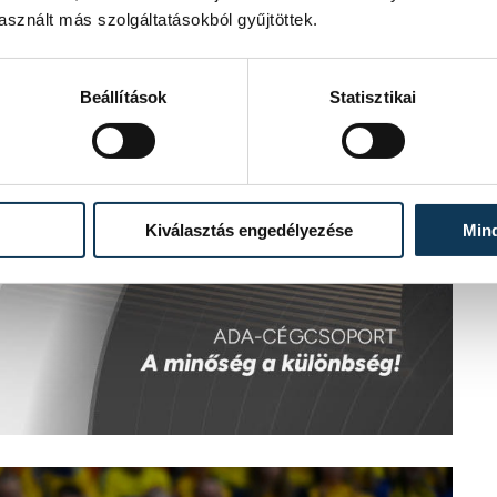
sznált más szolgáltatásokból gyűjtöttek.
Beállítások
Statisztikai
Kiválasztás engedélyezése
Min