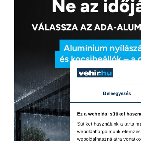
Beleegyezés
Ez a weboldal sütiket haszn
Sütiket használunk a tartal
weboldalforgalmunk elemzésé
weboldalhasználatra vonatko