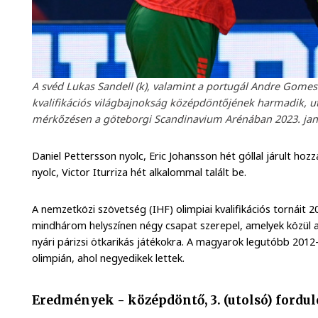
A svéd Lukas Sandell (k), valamint a portugál Andre Gomes (b
kvalifikációs világbajnokság középdöntőjének harmadik, ut
mérkőzésen a göteborgi Scandinavium Arénában 2023. jan
Daniel Pettersson nyolc, Eric Johansson hét góllal járult hozz
nyolc, Victor Iturriza hét alkalommal talált be.
A nemzetközi szövetség (IHF) olimpiai kvalifikációs tornáit 2
mindhárom helyszínen négy csapat szerepel, amelyek közül az 
nyári párizsi ötkarikás játékokra. A magyarok legutóbb 201
olimpián, ahol negyedikek lettek.
Eredmények - középdöntő, 3. (utolsó) fordul