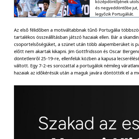
középdöntőjének utols
és negyeddöntőbe jut,
legyőzik Portugáliát.
Az első félidőben a motiváltabbnak tűnő Portugália többször 
tartalékos összeállításban játszó hazaiak ellen. Bár a skand
csoportelsőségüket, a szünet után több alapemberüket is p
előtt nem akartak kikapni. Jim Gottfridsson és Oscar Bergend
döntetlenről 25-19-re, ellenfelük közben a kapusa lecserélé
váltott. Egy 7-2-es sorozattal a portugálok némileg váratlan
hazaiak az időkérésük után a maguk javára döntötték el a m