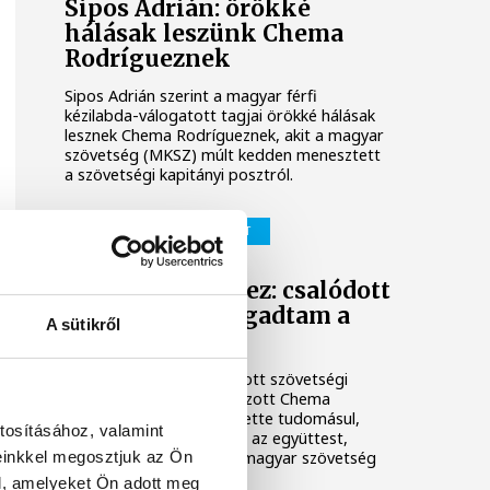
Sipos Adrián: örökké
hálásak leszünk Chema
Rodrígueznek
Sipos Adrián szerint a magyar férfi
kézilabda-válogatott tagjai örökké hálásak
lesznek Chema Rodrígueznek, akit a magyar
szövetség (MKSZ) múlt kedden menesztett
a szövetségi kapitányi posztról.
FÉRFI KÉZILABDA-VÁLOGATOTT
Chema Rodríguez: csalódott
vagyok, de elfogadtam a
A sütikről
döntést
A férfi kézilabda-válogatott szövetségi
kapitányi posztjáról távozott Chema
Rodríguez csalódottan vette tudomásul,
tosításához, valamint
hogy már nem ő irányítja az együttest,
einkkel megosztjuk az Ön
ugyanakkor elfogadta a magyar szövetség
döntését.
l, amelyeket Ön adott meg