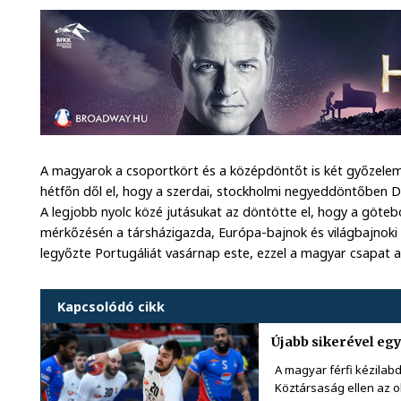
A magyarok a csoportkört és a középdöntőt is két győzelem
hétfőn dől el, hogy a szerdai, stockholmi negyeddöntőben D
A legjobb nyolc közé jutásukat az döntötte el, hogy a göte
mérkőzésén a társházigazda, Európa-bajnok és világbajnok
legyőzte Portugáliát vasárnap este, ezzel a magyar csapat
Kapcsolódó cikk
Újabb sikerével eg
A magyar férfi kézilabd
Köztársaság ellen az ol