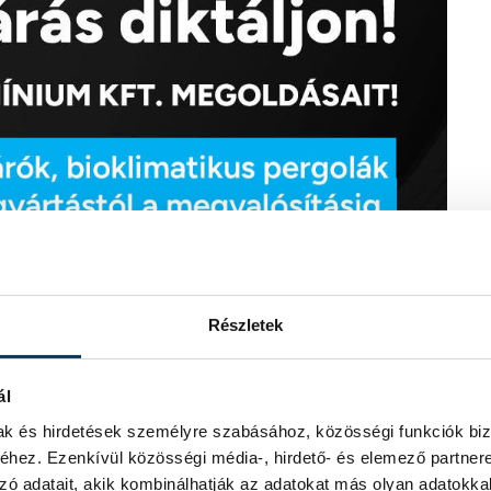
Részletek
ál
mak és hirdetések személyre szabásához, közösségi funkciók biz
hez. Ezenkívül közösségi média-, hirdető- és elemező partner
zó adatait, akik kombinálhatják az adatokat más olyan adatokka