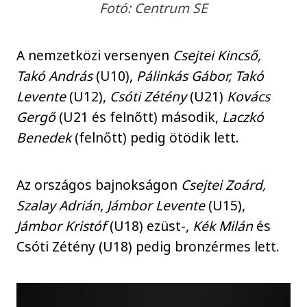
Fotó: Centrum SE
A nemzetközi versenyen
Csejtei Kincső,
Takó András
(U10),
Pálinkás Gábor, Takó
Levente
(U12),
Csóti Zétény
(U21)
Kovács
Gergő
(U21 és felnőtt) második,
Laczkó
Benedek
(felnőtt) pedig ötödik lett.
Az országos bajnokságon
Csejtei Zoárd,
Szalay Adrián, Jámbor Levente
(U15),
Jámbor Kristóf
(U18) ezüst-,
Kék Milán
és
Csóti Zétény (U18) pedig bronzérmes lett.