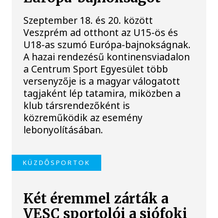
Szeptember 18. és 20. között
Veszprém ad otthont az U15-ös és
U18-as szumó Európa-bajnokságnak.
A hazai rendezésű kontinensviadalon
a Centrum Sport Egyesület több
versenyzője is a magyar válogatott
tagjaként lép tatamira, miközben a
klub társrendezőként is
közreműködik az esemény
lebonyolításában.
KÜZDŐSPORTOK
Két éremmel zárták a
VESC sportolói a siófoki