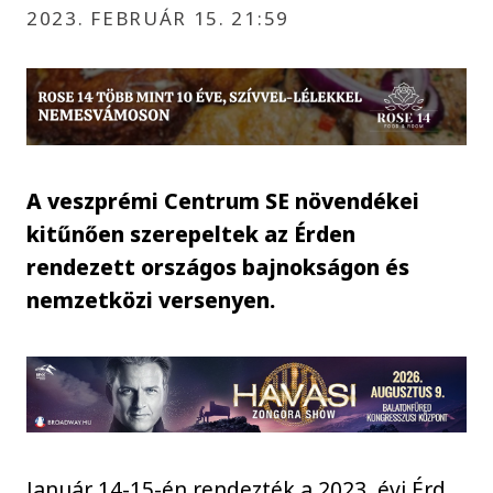
2023. FEBRUÁR 15. 21:59
A veszprémi Centrum SE növendékei
kitűnően szerepeltek az Érden
rendezett országos bajnokságon és
nemzetközi versenyen.
Január 14-15-én rendezték a 2023. évi Érd