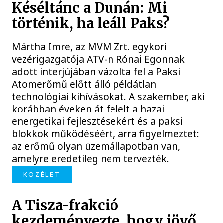
Késéltánc a Dunán: Mi
történik, ha leáll Paks?
Mártha Imre, az MVM Zrt. egykori
vezérigazgatója ATV-n Rónai Egonnak
adott interjújában vázolta fel a Paksi
Atomerőmű előtt álló példátlan
technológiai kihívásokat. A szakember, aki
korábban éveken át felelt a hazai
energetikai fejlesztésekért és a paksi
blokkok működéséért, arra figyelmeztet:
az erőmű olyan üzemállapotban van,
amelyre eredetileg nem tervezték.
KÖZÉLET
A Tisza-frakció
kezdeményezte, hogy jövő