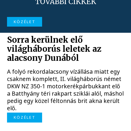
TOVÁBBI CIKKEK
KÖZÉLET
Sorra kerülnek elő
világháborús leletek az
alacsony Dunából
A folyó rekordalacsony vízállása miatt egy
csaknem komplett, II. világháborús német
DKW NZ 350-1 motorkerékpárbukkant elő
a Batthyány téri rakpart sziklái alól, máshol
pedig egy közel féltonnás brit akna került
elő.
KÖZÉLET