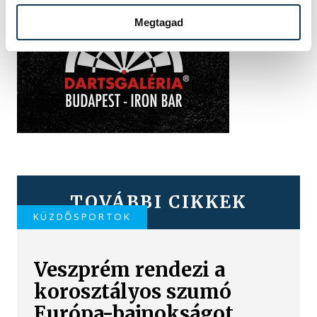
Megtagad
TOVÁBBI CIKKEK
KÜZDŐSPORTOK
Veszprém rendezi a
korosztályos szumó
Európa-bajnokságot