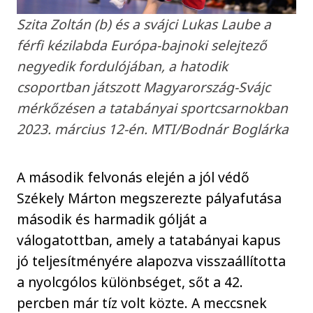
Szita Zoltán (b) és a svájci Lukas Laube a
férfi kézilabda Európa-bajnoki selejtező
negyedik fordulójában, a hatodik
csoportban játszott Magyarország-Svájc
mérkőzésen a tatabányai sportcsarnokban
2023. március 12-én. MTI/Bodnár Boglárka
A második felvonás elején a jól védő
Székely Márton megszerezte pályafutása
második és harmadik gólját a
válogatottban, amely a tatabányai kapus
jó teljesítményére alapozva visszaállította
a nyolcgólos különbséget, sőt a 42.
percben már tíz volt közte. A meccsnek