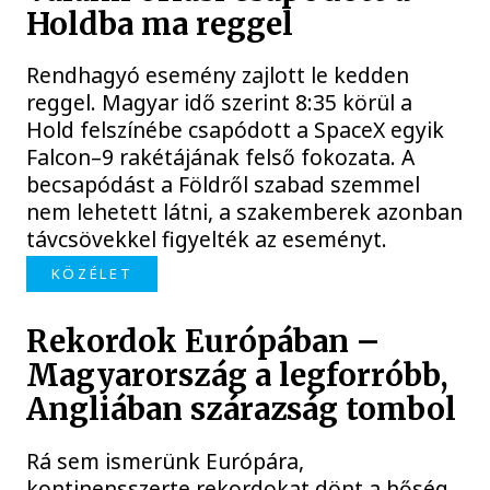
Holdba ma reggel
Rendhagyó esemény zajlott le kedden
reggel. Magyar idő szerint 8:35 körül a
Hold felszínébe csapódott a SpaceX egyik
Falcon–9 rakétájának felső fokozata. A
becsapódást a Földről szabad szemmel
nem lehetett látni, a szakemberek azonban
távcsövekkel figyelték az eseményt.
KÖZÉLET
Rekordok Európában –
Magyarország a legforróbb,
Angliában szárazság tombol
Rá sem ismerünk Európára,
kontinensszerte rekordokat dönt a hőség.