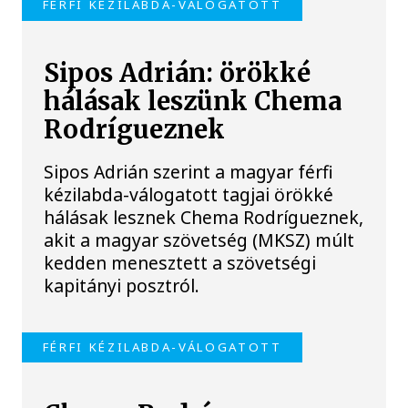
FÉRFI KÉZILABDA-VÁLOGATOTT
Sipos Adrián: örökké
hálásak leszünk Chema
Rodrígueznek
Sipos Adrián szerint a magyar férfi
kézilabda-válogatott tagjai örökké
hálásak lesznek Chema Rodrígueznek,
akit a magyar szövetség (MKSZ) múlt
kedden menesztett a szövetségi
kapitányi posztról.
FÉRFI KÉZILABDA-VÁLOGATOTT