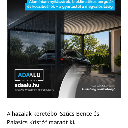
A hazaiak keretéből Szűcs Bence és
Palasics Kristóf maradt ki.