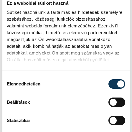
Ez a weboldal sütiket használ
A tavalyi év legjobb magyar
Sütiket használunk a tartalmak és hirdetések személyre
kézilabdázójának megválasztott
Rosta
szabásához, közösségi funkciók biztosításához,
Miklós
az MTI-nek elmondta, a csütörtöki,
valamint weboldalforgalmunk elemzéséhez. Ezenkívül
közösségi média-, hirdető- és elemező partnereinkkel
idegenbeli mérkőzés után volt egy
megosztjuk az Ön weboldalhasználatra vonatkozó
videóelemző edzésük, és utána is
adatait, akik kombinálhatják az adatokat más olyan
átbeszélték, melyik játékossal szemben
adatokkal, amelyeket Ön adott meg számukra vagy az
Ön által használt más szolgáltatásokból gyűjtöttek.
hogyan kell védekezniük, és ennek a
megvalósítása remekül sikerült.
Hozzájárulás kiválasztása
Elengedhetetlen
"A védekezésünk jól működött, örülök,
hogy hátul így teljesítettünk, és a kapuból
Beállítások
is jött a segítség. A meccs elejétől jó
összpontosítással, fegyelmezetten
Statisztikai
játszottunk, ennek köszönhető, hogy nem