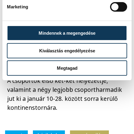
voltak hullámvölgyek. Mindig ilyen játékra
Marketing
próbálunk törekedni" - nyilatkozta a
Szeged beállója.
Mindennek a megengedése
A csoport állása:
1. (és már továbbjutott)
Magyarország 8 pont, 2. Svájc 4, 3. Georgia
Kiválasztás engedélyezése
2 (106-118), 4. Litvánia 2 (102-122)
Megtagad
A csoportok első két-két helyezettje,
valamint a négy legjobb csoportharmadik
jut ki a január 10-28. között sorra kerülő
kontinenstornára.