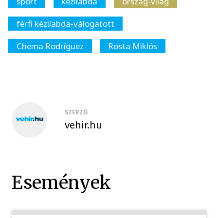
sport
kézilabda
ország-világ
férfi kézilabda-válogatott
Chema Rodríguez
Rosta Miklós
SZERZŐ
vehir.hu
Események