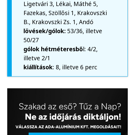
Ligetvári 3, Lékai, Máthé 5,
Fazekas, Szöllősi 1, Krakovszki
B., Krakovszki Zs. 1, Andó
lövések/gólok:
53/36, illetve
50/27
gólok hétméteresbő
l: 4/2,
illetve 2/1
kiállítások
: 8, illetve 6 perc