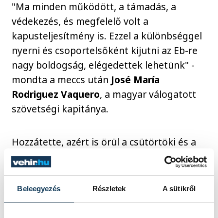
"Ma minden működött, a támadás, a
védekezés, és megfelelő volt a
kapusteljesítmény is. Ezzel a különbséggel
nyerni és csoportelsőként kijutni az Eb-re
nagy boldogság, elégedettek lehetünk" -
mondta a meccs után
José María
Rodriguez Vaquero
, a magyar válogatott
szövetségi kapitánya.
Hozzátette, azért is örül a csütörtöki és a
vasárnapi győzelemnek, és főként a
mostani teljesítménynek, mert egyrészt
több hiányzójuk volt, másrészt Svájc remek
Beleegyezés
Részletek
A sütikről
csapattal rendelkezik.