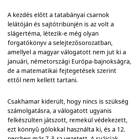
A kezdés előtt a tatabányai csarnok
lelátóján és sajtótribünjén is az volt a
slágertéma, létezik-e még olyan
forgatókönyv a selejtezősorozatban,
amellyel a magyar válogatott nem jut ki a
januári, németországi Európa-bajnokságra,
de a matematikai fejtegetések szerint
ettől nem kellett tartani.
Csakhamar kiderült, hogy nincs is szükség
számolgatásra, a válogatott ugyanis
felkészülten játszott, remekül védekezett,
ezt könnyű gólokkal használta ki, és a 12.
percben már 7-3-ra vezetett. A svájciak